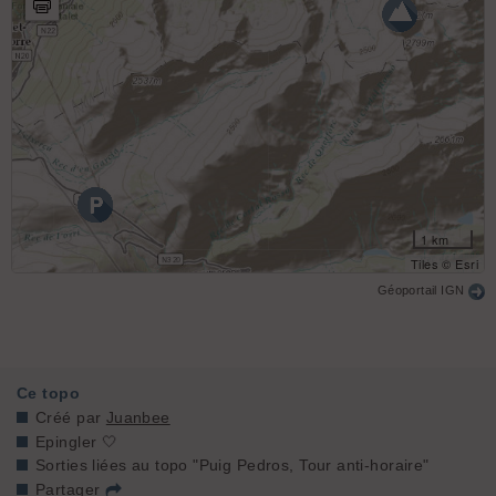
1 km
Tiles © Esri
Géoportail IGN
Ce topo
Créé par
Juanbee
Epingler 🤍
Sorties liées au topo "Puig Pedros, Tour anti-horaire"
Partager