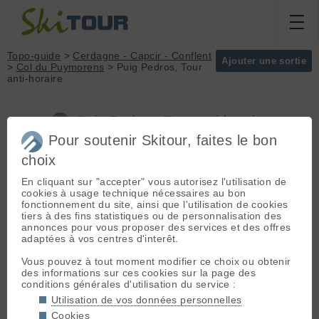
Topo-guide
>
Cerdagne - Capcir - Conflent
Ajouter une sortie
>
Col du Puymorens
> Puig Pedros, Tour
anti-horaire
Puig Pedros, Tour anti-horaire
(Cerdagne - Capcir - Conflent)
Pour soutenir Skitour, faites le bon
choix
En cliquant sur "accepter" vous autorisez l'utilisation de
Départ :
Col du Puymorens
Massif :
Cerdagne -
cookies à usage technique nécessaires au bon
(1915 m) - N320, par Porté-
Capcir - Conflent
fonctionnement du site, ainsi que l'utilisation de cookies
Puymorens ( Pyrénées Orientales)
Sommet :
Puig
tiers à des fins statistiques ou de personnalisation des
ou L'Hospitalet Près l'Andorre (
Pedros (2842 m)
annonces pour vous proposer des services et des offres
Ariège ) . La N320 est une bretelle
Orientation :
T
adaptées à vos centres d'interêt.
de la N20 avec déneigement non
Dénivelé :
1800 m.
prioritaire .
Vous pouvez à tout moment modifier ce choix ou obtenir
Accès en TC : Sur la ligne de bus au
Difficulté de
des informations sur ces cookies sur la page des
départ de la gare de La tour de
montée :
R
conditions générales d'utilisation du service :
Carol et desservant l' Andorre
Difficulté ski :
2.2
Utilisation de vos données personnelles
E1
Cookies
Pente :
30° maxi
Itinéraire :
Du col de