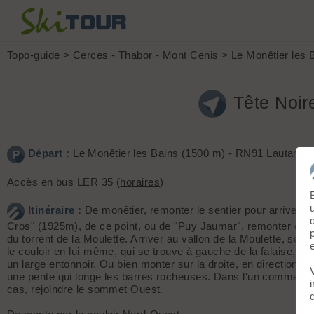
Topo-guide
>
Cerces - Thabor - Mont Cenis
>
Le Monêtier les 
Tête Noir
Départ :
Le Monêtier les Bains
(1500 m) - RN91 Lautaret-
Accès en bus LER 35 (
horaires
)
Itinéraire :
De monêtier, remonter le sentier pour arriver a
Cros" (1925m), de ce point, ou de "Puy Jaumar", remonter en ri
du torrent de la Moulette. Arriver au vallon de la Moulette, soit
le couloir en lui-même, qui se trouve à gauche de la falaise, en
un large entonnoir. Ou bien monter sur la droite, en direction S
une pente qui longe les barres rocheuses. Dans l'un comme dan
cas, rejoindre le sommet Ouest.