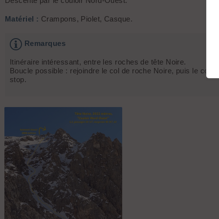
Descente par le couloir Nord-Ouest.
Matériel :
Crampons, Piolet, Casque.
Remarques
Itinéraire intéressant, entre les roches de tête Noire.
Boucle possible : rejoindre le col de roche Noire, puis le col 
stop.