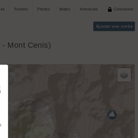
ies
Forums
Photos
Matos
Annonces
Connexion
Ajouter une sortie
 - Mont Cenis)
+
−
à
i
s