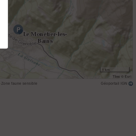
1 km
Tiles © Esri
Zone faune sensible
Géoportail IGN