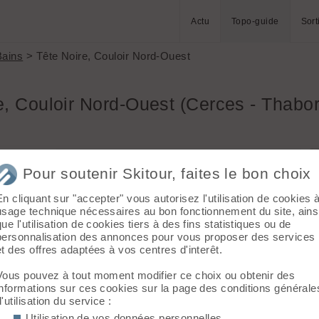
Actu
Topo-guide
Sort
Bains
> Tête Noire, Couloir Nord-Ouest
e, Couloir Nord-Ouest (Cerces - Thabor
Briancon
Massif :
Cerces - Thabor - Mont Cenis
Pour soutenir Skitour, faites le bon choix
Sommet :
Tête Noire (2922 m)
Orientation :
NW
En cliquant sur "accepter" vous autorisez l'utilisation de cookies 
Dénivelé :
1400 m.
usage technique nécessaires au bon fonctionnement du site, ains
u "Puy du
que l'utilisation de cookies tiers à des fins statistiques ou de
Difficulté de montée :
PD-
ve droite
personnalisation des annonces pour vous proposer des services
Difficulté ski :
5.2 E2
 monter par
et des offres adaptées à vos centres d'interêt.
Pente :
Passages 50-55°, moyenne 40-45°
 sa base
ud-Est,
Vous pouvez à tout moment modifier ce choix ou obtenir des
s l'autre
informations sur ces cookies sur la page des conditions générale
d'utilisation du service :
Utilisation de vos données personnelles