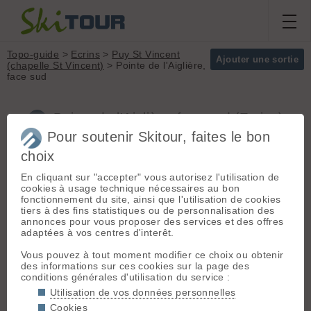
Topo-guide
>
Ecrins
>
Puy St Vincent
Ajouter une sortie
(chapelle St Vincent)
> Pointe de l'Aiglière,
face sud
Pointe de l'Aiglière, face sud (Ecrins)
Pour soutenir Skitour, faites le bon
choix
Départ :
Puy St Vincent
Massif :
Ecrins
En cliquant sur "accepter" vous autorisez l'utilisation de
(chapelle St Vincent)
(1462 m) -
Sommet :
Pointe de
cookies à usage technique nécessaires au bon
Briançon ou Embrun > l'Argentière >
l'Aiglière (3307 m)
fonctionnement du site, ainsi que l'utilisation de cookies
les Vigneaux > Puy Saint Vincent.
Orientation :
S
tiers à des fins statistiques ou de personnalisation des
La chapelle St Vincent (1462m) se
Dénivelé :
1850 m.
annonces pour vous proposer des services et des offres
trouve entre le village et la station
adaptées à vos centres d'interêt.
1600.
Difficulté de
montée :
AD
Vous pouvez à tout moment modifier ce choix ou obtenir
Difficulté ski :
5.3
Itinéraire :
arrivé sous la face
des informations sur ces cookies sur la page des
E4
sud prendre un couloir étroit puis
conditions générales d'utilisation du service :
Pente :
350m à
prendre à gauche une écharpe pour
Utilisation de vos données personnelles
45/50°
contourner la barre rocheuse.
Cookies
continuer en ascendance vers la