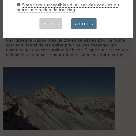
droite jusqu'au sommet (évident)
Sites tiers succeptibles d'utiliser des cookies ou
autres méthodes de tracking
Matériel :
crampons, piolets
REFUSER
ACCEPTER
Faune sauvage, partageons la poudreuse
Cet itinéraire passe près de zones sensibles pour la faune
sauvage. Merci de les éviter pour ne pas déranger les
animaux qui doivent survivre à l’hiver. Cliquez sur les zones
délimitées sur la carte pour adapter au mieux votre sortie.