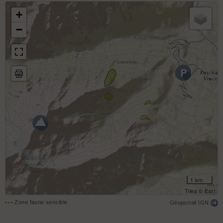
Face sud (Photo Julien Savy)
+
−
1 km
Tiles © Esri
Zone faune sensible
Géoportail IGN