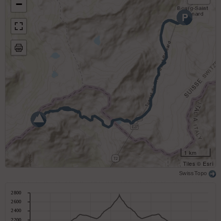
−
1 km
Tiles © Esri
SwissTopo