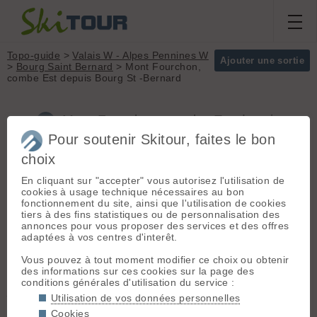
Topo-guide
>
Valais W - Alpes Pennines W
Ajouter une sortie
>
Bourg Saint Bernard
> Mont Fourchon,
combe Est depuis Bourg St -Bernard
Mont Fourchon, combe Est depuis
Bourg St -Bernard (Valais W - Alpes
Pour soutenir Skitour, faites le bon
Pennines W)
choix
En cliquant sur "accepter" vous autorisez l'utilisation de
cookies à usage technique nécessaires au bon
Départ :
Bourg Saint Bernard
fonctionnement du site, ainsi que l'utilisation de cookies
Massif :
Valais W -
(1927 m) - Martigny, route du tunnel
tiers à des fins statistiques ou de personnalisation des
Alpes Pennines W
du Grand Saint bernard, juste avant
annonces pour vous proposer des services et des offres
Sommet :
Mont
le péage de celui-ci, sortir à droite à
adaptées à vos centres d'interêt.
Fourchon (2902 m)
la station de Bourg Saint Bernard
Orientation :
T
Vous pouvez à tout moment modifier ce choix ou obtenir
Dénivelé :
1250 m.
des informations sur ces cookies sur la page des
Itinéraire :
Montée par la route
conditions générales d'utilisation du service :
Difficulté de
jusqu'au col du Gd Saint-Bernard
montée :
R
Utilisation de vos données personnelles
(avant le col, plutôt rive droite de la
Difficulté ski :
2.2
Cookies
combe des morts).