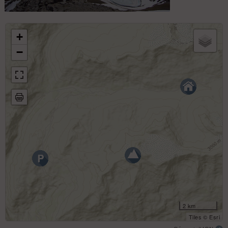
Roc Noir depuis la pointe de Lanserlia.Le col du
Grand Vallon à droite et les 2 petits couloirs qui
+
donnent au dessus des lacs.
−
2 km
Tiles © Esri