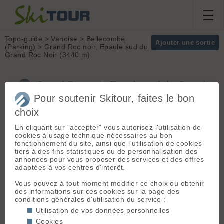
Topo-guide
>
Vanoise
>
Bellecombe
Ajouter une sortie
(Parking)
> Grand Roc noir, Epaule sud du
Grand Roc Noir (3440 m)
Grand Roc noir, Epaule sud du Grand
Roc Noir (3440 m) (Vanoise)
Pour soutenir Skitour, faites le bon
choix
En cliquant sur "accepter" vous autorisez l'utilisation de
Départ :
Bellecombe (Parking)
Massif :
Vanoise
cookies à usage technique nécessaires au bon
(2305 m) - Chambery > Vallee de la
Sommet :
Grand
fonctionnement du site, ainsi que l'utilisation de cookies
Maurienne > Modane > Termignon >
Roc noir (3580 m)
tiers à des fins statistiques ou de personnalisation des
Bellecombe
Orientation :
T
annonces pour vous proposer des services et des offres
Dénivelé :
1300 m.
adaptées à vos centres d'interêt.
Après la sortie de Termignon
direction Lanslebourg, prendre la
Difficulté de
Vous pouvez à tout moment modifier ce choix ou obtenir
premiere à gauche à l'épingle.
montée :
F
des informations sur ces cookies sur la page des
Difficulté ski :
3.2
conditions générales d'utilisation du service :
E2
Itinéraire :
De Bellecombe,
Utilisation de vos données personnelles
Pente :
30 à 35° sur
prendre le GR5 vers le sud est,
Cookies
250 m, avec court