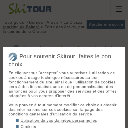
Topo-guide
>
Bornes - Aravis
>
La Clusaz
Ajouter une sortie
(parking de Balme)
> Porte des Aravis, par
la combe de la Creuse
Porte des Aravis, par la combe de la
Creuse (Bornes - Aravis)
Pour soutenir Skitour, faites le bon
choix
En cliquant sur "accepter" vous autorisez l'utilisation de
Départ :
La Clusaz (parking de
Massif :
Bornes -
cookies à usage technique nécessaires au bon
Balme)
(1290 m) - Depuis Annecy,
Aravis
fonctionnement du site, ainsi que l'utilisation de cookies
se rendre à Thônes puis à la
Sommet :
Porte des
tiers à des fins statistiques ou de personnalisation des
Clusaz.
Aravis (2400 m)
annonces pour vous proposer des services et des offres
Suivre la route des Confins jusqu'au
Orientation :
NW
adaptées à vos centres d'interêt.
départ des remontées mécaniques
Dénivelé :
1100 m.
de Balme
Vous pouvez à tout moment modifier ce choix ou obtenir
Difficulté de
des informations sur ces cookies sur la page des
montée :
R
Itinéraire :
Depuis le départ
conditions générales d'utilisation du service :
Difficulté ski :
2.3
des bennes, rejoindre la combe du
Utilisation de vos données personnelles
E1
Fernuy (combe très caractéristiques
Cookies
Pente :
35° sur les