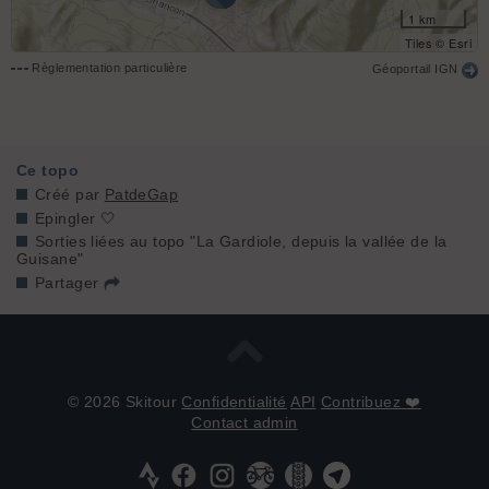
1 km
Tiles © Esri
Règlementation particulière
Géoportail IGN
Ce topo
Créé par
PatdeGap
Epingler 🤍
Sorties liées au topo "La Gardiole, depuis la vallée de la
Guisane"
Partager
© 2026 Skitour
Confidentialité
API
Contribuez ❤️
Contact admin