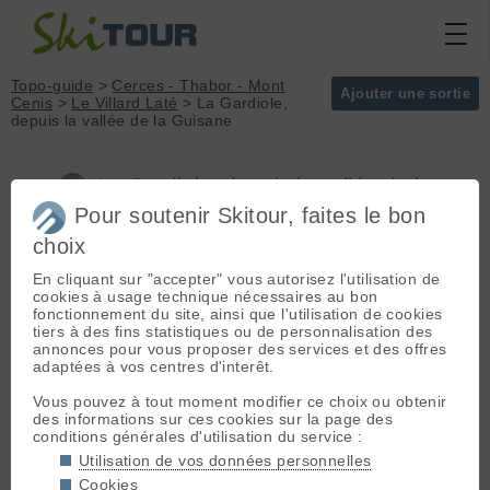
Topo-guide
>
Cerces - Thabor - Mont
Ajouter une sortie
Cenis
>
Le Villard Laté
> La Gardiole,
depuis la vallée de la Guisane
La Gardiole, depuis la vallée de la
Guisane (Cerces - Thabor - Mont Cenis)
Pour soutenir Skitour, faites le bon
choix
En cliquant sur "accepter" vous autorisez l'utilisation de
Départ :
Le Villard Laté
(1498
Massif :
Cerces -
cookies à usage technique nécessaires au bon
m) - Vallée de la Guisane ->
Thabor - Mont Cenis
fonctionnement du site, ainsi que l'utilisation de cookies
Chantemerle -> Le Villard-Laté (La
Sommet :
la
tiers à des fins statistiques ou de personnalisation des
route du Col de Granon n'est en
Gardiole (2753 m)
annonces pour vous proposer des services et des offres
général pas déneigée au delà de la
Orientation :
S
adaptées à vos centres d'interêt.
1ère épingle à cheveux).
Dénivelé :
1255 m.
Vous pouvez à tout moment modifier ce choix ou obtenir
Difficulté de
Itinéraire :
Du Villard-Laté,
des informations sur ces cookies sur la page des
montée :
R
conditions générales d'utilisation du service :
rejoindre le hameau des Tronchets,
Difficulté ski :
2.1
soit en suivant la route du col de
Utilisation de vos données personnelles
E1
Granon, soit en coupant les lacets.
Cookies
Pente :
Faible