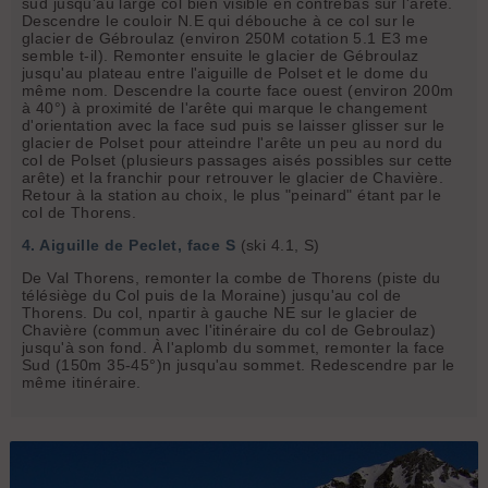
sud jusqu'au large col bien visible en contrebas sur l'arête.
Descendre le couloir N.E qui débouche à ce col sur le
glacier de Gébroulaz (environ 250M cotation 5.1 E3 me
semble t-il). Remonter ensuite le glacier de Gébroulaz
jusqu'au plateau entre l'aiguille de Polset et le dome du
même nom. Descendre la courte face ouest (environ 200m
à 40°) à proximité de l'arête qui marque le changement
d'orientation avec la face sud puis se laisser glisser sur le
glacier de Polset pour atteindre l'arête un peu au nord du
col de Polset (plusieurs passages aisés possibles sur cette
arête) et la franchir pour retrouver le glacier de Chavière.
Retour à la station au choix, le plus "peinard" étant par le
col de Thorens.
4. Aiguille de Peclet, face S
(ski 4.1, S)
De Val Thorens, remonter la combe de Thorens (piste du
télésiège du Col puis de la Moraine) jusqu'au col de
Thorens. Du col, npartir à gauche NE sur le glacier de
Chavière (commun avec l'itinéraire du col de Gebroulaz)
jusqu'à son fond. À l'aplomb du sommet, remonter la face
Sud (150m 35-45°)n jusqu'au sommet. Redescendre par le
même itinéraire.