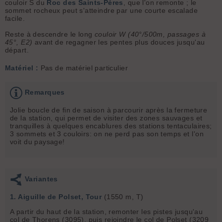
couloir S du
Roc des Saints-Pères
, que l'on remonte ; le
sommet rocheux peut s'atteindre par une courte escalade
facile.
Reste à descendre le long
couloir W (40°/500m, passages à
45°, E2)
avant de regagner les pentes plus douces jusqu'au
départ.
Matériel :
Pas de matériel particulier
Remarques
Jolie boucle de fin de saison à parcourir après la fermeture
de la station, qui permet de visiter des zones sauvages et
tranquilles à quelques encablures des stations tentaculaires;
3 sommets et 3 couloirs: on ne perd pas son temps et l'on
voit du paysage!
Variantes
1. Aiguille de Polset, Tour
(1550 m, T)
A partir du haut de la station, remonter les pistes jusqu'au
col de Thorens (3095), puis rejoindre le col de Polset (3209