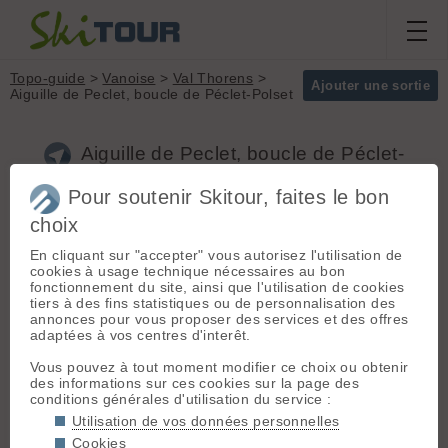
Topo-guide
>
Vanoise
>
Val Thorens
>
Ajouter une sortie
Aiguille de Peclet, boucle de Péclet-Polset
Aiguille de Peclet, boucle de Péclet-
Polset (Vanoise)
Pour soutenir Skitour, faites le bon
choix
Départ :
Val Thorens
(2300 m)
Massif :
Vanoise
En cliquant sur "accepter" vous autorisez l'utilisation de
- Albertville > Moûtiers > Val
Sommet :
Aiguille
cookies à usage technique nécessaires au bon
Thorens. Attention aux pv :
de Peclet (3561 m)
fonctionnement du site, ainsi que l'utilisation de cookies
stationnement dans la station
Orientation :
T
tiers à des fins statistiques ou de personnalisation des
interdit.
Dénivelé :
1900 m.
annonces pour vous proposer des services et des offres
adaptées à vos centres d'interêt.
Difficulté de
Itinéraire :
De Val Thorens (ou
montée :
PD-
Vous pouvez à tout moment modifier ce choix ou obtenir
depuis la limite du déneigement sur
Difficulté ski :
4.3
des informations sur ces cookies sur la page des
la piste), monter vers l'E pour
E2
conditions générales d'utilisation du service :
rejoindre et gravir le glacier de
Pente :
pentes
Péclet jusqu'au sommet de
Utilisation de vos données personnelles
soutenues entre 40
l'Aiguille de Péclet (3561m)
.
Cookies
et 45°