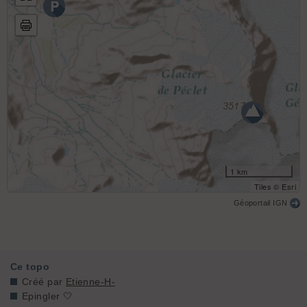
1 km
Tiles © Esri
Géoportail IGN
Ce topo
Créé par
Etienne-H-
Epingler 🤍