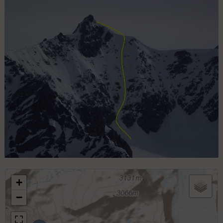
Versant S du massif vu de La Pointe Bouchet
Face S de l'Aiguille de Polset
+
−