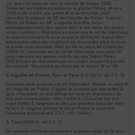
m), que l'on traverse vers la courbe de niveau 3250.
Traverser en légère ascendance le glacier Polset, et vers
3320 buter contre une pente W et la remonter pour
rejoindre le plateau au SE de l'aiguille de Polset. Faire le
Dôme de Polset en AR. L'aiguille doit être aussi
envisageable mais plus alpine donc à voir selon les temps
et les conditions. Rejoindre en traversée le col de Gébroulaz
en passant versant N sous la pointe de Péclet. Il peut être
intéressant selon les conditions de descendre plein N sous
la pointe puis remonter. Aller en AR au mont de Gébroulaz
(3509 m). Descente par le col de Gébroulaz puis plein W
pour rejoindre les pentes sud du roc des Saints Pères
(3472m) qui se remontent par un couloir arrivant à gauche
du sommet. Descendre au choix par le couloir W ou NE.
2. Aiguille de Polset, Tour et Face S
(1700 m, ski 4.3, S)
Itinéraire idem jusqu'au col de Gébroulaz. Monter au pied W
de l'Aiguille de Polset. Gagner le sommet par son arête W
(pas d'escalade un poil délicat en haut en chaussures de
ski) puis desescalader 10m. l'arête E. Chausser les skis,
loger l'arête E neigeuse et dès que possible basculer dans
la face S. Gagner ensuite le col de Polset et rejoindre
l'itinéraire principal.nn4.3 E2 (>45°/160m.)
3. Tour
(1850 m, ski 5.1, T)
Du sommet de Péclet descendre la partie haute de la face