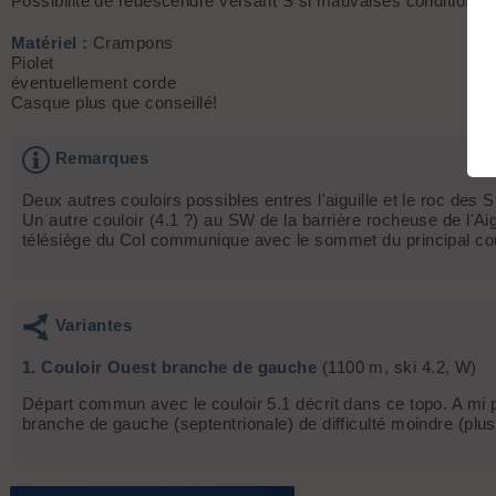
Possibilité de redescendre versant S si mauvaises conditions.
Matériel :
Crampons
Piolet
éventuellement corde
Casque plus que conseillé!
Remarques
Deux autres couloirs possibles entres l'aiguille et le roc des S
Un autre couloir (4.1 ?) au SW de la barrière rocheuse de l'Ai
télésiège du Col communique avec le sommet du principal co
Variantes
1. Couloir Ouest branche de gauche
(1100 m, ski 4.2, W)
Départ commun avec le couloir 5.1 décrit dans ce topo. A mi 
branche de gauche (septentrionale) de difficulté moindre (plu