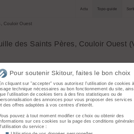
Actu
Topo-guide
Sort
s, Couloir Ouest
uille des Saints Pères, Couloir Ouest 
l
Massif :
Vanoise
Pour soutenir Skitour, faites le bon choix
t.
Sommet :
Aiguille des Saints Pères (3360
m)
En cliquant sur "accepter" vous autorisez l'utilisation de cookies 
 et
Orientation :
W
usage technique nécessaires au bon fonctionnement du site, ains
Dénivelé :
1100 m.
 cône en
que l'utilisation de cookies tiers à des fins statistiques ou de
se
personnalisation des annonces pour vous proposer des services
Difficulté de montée :
PD
auche, sa
et des offres adaptées à vos centres d'interêt.
Difficulté ski :
5.1 E1
e droite)
Pente :
40°, 45°/200m, 50°/2x50m
). La
Vous pouvez à tout moment modifier ce choix ou obtenir des
informations sur ces cookies sur la page des conditions générale
er une
d'utilisation du service :
Utilisation de vos données personnelles