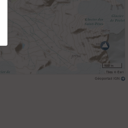
500 m
Tiles © Esri
Géoportail IGN