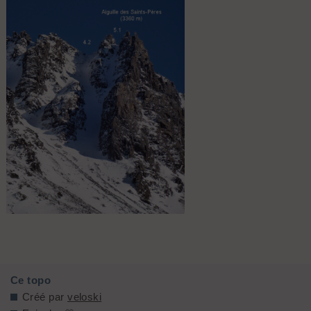
Couloirs ouest 5.1 et 4.2 de l'aiguille
des St Pères.
Ce topo
Créé par
veloski