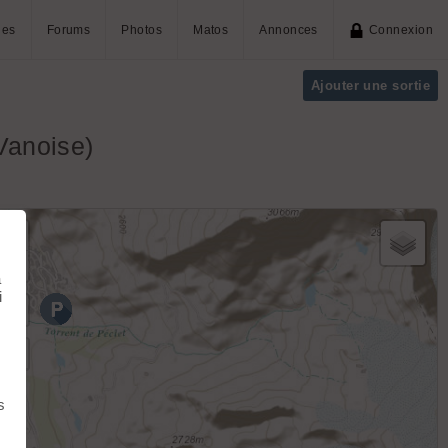
ies
Forums
Photos
Matos
Annonces
Connexion
Ajouter une sortie
(Vanoise)
+
−
à
i
s