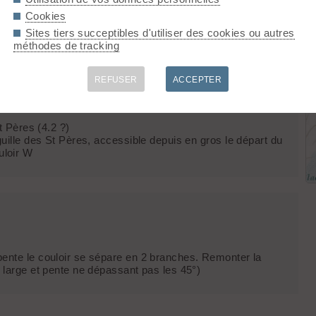
Cookies
Sites tiers succeptibles d'utiliser des cookies ou autres
méthodes de tracking
REFUSER
ACCEPTER
t Pères (4.2 ?)
guille des St Pères, accessible depuis en gros le départ du
uloir W
pente le couloir se sépare en 2 branches. Remonter la
s large et pente ne dépassant pas les 45°)