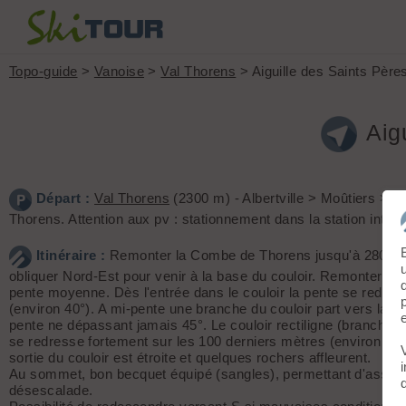
Topo-guide
>
Vanoise
>
Val Thorens
> Aiguille des Saints Père
Aig
Départ :
Val Thorens
(2300 m) - Albertville > Moûtiers > Va
Thorens. Attention aux pv : stationnement dans la station interdi
Itinéraire :
Remonter la Combe de Thorens jusqu'à 2800 m
obliquer Nord-Est pour venir à la base du couloir. Remonter le
pente moyenne. Dès l'entrée dans le couloir la pente se redres
(environ 40°). A mi-pente une branche du couloir part vers la g
pente ne dépassant jamais 45°. Le couloir rectiligne (branche d
se redresse fortement sur les 100 derniers mètres (environ 50°
sortie du couloir est étroite et quelques rochers affleurent.
Au sommet, bon becquet équipé (sangles), permettant d'assur
désescalade.