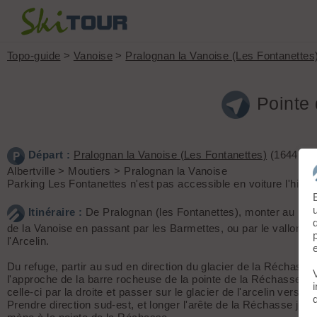
Topo-guide
>
Vanoise
>
Pralognan la Vanoise (Les Fontanettes
Pointe 
Départ :
Pralognan la Vanoise (Les Fontanettes)
(1644 m) 
Albertville > Moutiers > Pralognan la Vanoise
Parking Les Fontanettes n'est pas accessible en voiture l'hiver
Itinéraire :
De Pralognan (les Fontanettes), monter au ref
de la Vanoise en passant par les Barmettes, ou par le vallon du
l'Arcelin.
Du refuge, partir au sud en direction du glacier de la Réchasse.
l'approche de la barre rocheuse de la pointe de la Réchasse, c
celle-ci par la droite et passer sur le glacier de l'arcelin vers 3
Prendre direction sud-est, et longer l'arête de la Réchasse jus