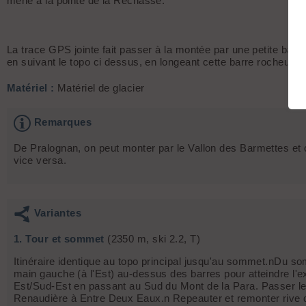
mène à la pointe de la Réchasse.
La trace GPS jointe fait passer à la montée par une petite barre
en suivant le topo ci dessus, en longeant cette barre rocheuse 
Matériel :
Matériel de glacier
Remarques
De Pralognan, on peut monter par le Vallon des Barmettes et ch
vice versa.
Variantes
1. Tour et sommet
(2350 m, ski 2.2, T)
Itinéraire identique au topo principal jusqu'au sommet.nDu s
main gauche (à l'Est) au-dessus des barres pour atteindre l
Est/Sud-Est en passant au Sud du Mont de la Para. Passer les
Renaudière à Entre Deux Eaux.n Repeauter et remonter rive d