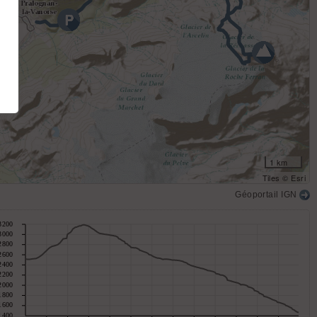
1 km
Tiles © Esri
Géoportail IGN