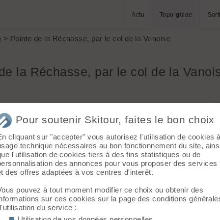
Actu
Topo-guide
Sort
)
> Pointe de la Réchasse, par le col de la Vanoise
de la Réchasse, par le col de la Vanoi
-
Massif :
Vanoise
Pour soutenir Skitour, faites le bon choix
Sommet :
Pointe de la Réchasse (3212 m)
.
Orientation :
T
En cliquant sur "accepter" vous autorisez l'utilisation de cookies 
Dénivelé :
1572 m.
usage technique nécessaires au bon fonctionnement du site, ains
uge du Col
que l'utilisation de cookies tiers à des fins statistiques ou de
Difficulté de montée :
F
 cirque de
personnalisation des annonces pour vous proposer des services
Difficulté ski :
2.2 E2
et des offres adaptées à vos centres d'interêt.
Pente :
passage à 35°
 A
Vous pouvez à tout moment modifier ce choix ou obtenir des
ontourner
informations sur ces cookies sur la page des conditions générale
000 m.
d'utilisation du service :
qu'à 3050 m, puis monter la pente orientée sud-ouest qui
Utilisation de vos données personnelles