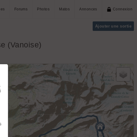
ies
Forums
Photos
Matos
Annonces
Connexion
Ajouter une sortie
se (Vanoise)
+
−
à
i
s