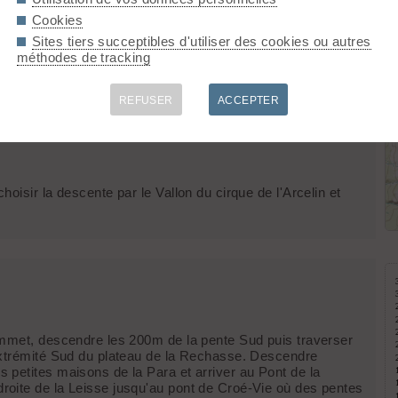
Cookies
Sites tiers succeptibles d'utiliser des cookies ou autres
méthodes de tracking
 rocheuse de ~10m de hauteur en IV qu'il est facile d’éviter
par la droite en montant.
REFUSER
ACCEPTER
oisir la descente par le Vallon du cirque de l'Arcelin et
ommet, descendre les 200m de la pente Sud puis traverser
'extrémité Sud du plateau de la Rechasse. Descendre
 petites maisons de la Para et arriver au Pont de la
roite de la Leisse jusqu'au pont de Croé-Vie où des pentes