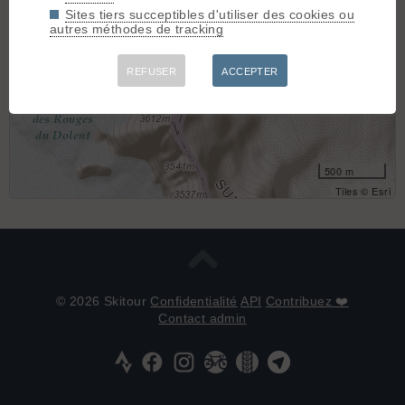
Sites tiers succeptibles d'utiliser des cookies ou
autres méthodes de tracking
REFUSER
ACCEPTER
500 m
Tiles © Esri
© 2026 Skitour
Confidentialité
API
Contribuez ❤️
Contact admin