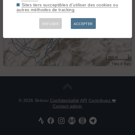
Sites tiers succeptibles d'utiliser des cookies ou
autres méthodes de tracking
REFUSER
ACCEPTER
500 m
Tiles © Esri
© 2026 Skitour
Confidentialité
API
Contribuez ❤️
Contact admin