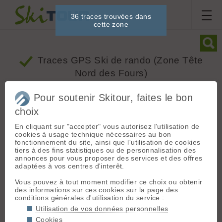
36 traces trouvées dans
cette zone
Traces GPS Ski de rando
(Zone Tête
Nord des Fours)
Pour soutenir Skitour, faites le bon
Dénivelé
Ski
choix
Mois
Depuis
En cliquant sur "accepter" vous autorisez l'utilisation de
cookies à usage technique nécessaires au bon
fonctionnement du site, ainsi que l'utilisation de cookies
+
tiers à des fins statistiques ou de personnalisation des
annonces pour vous proposer des services et des offres
−
adaptées à vos centres d'interêt.
Vous pouvez à tout moment modifier ce choix ou obtenir
des informations sur ces cookies sur la page des
conditions générales d'utilisation du service :
Utilisation de vos données personnelles
Cookies