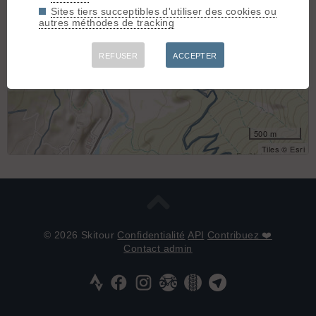
Sites tiers succeptibles d'utiliser des cookies ou
autres méthodes de tracking
REFUSER
ACCEPTER
500 m
Tiles © Esri
© 2026 Skitour
Confidentialité
API
Contribuez ❤️
Contact admin