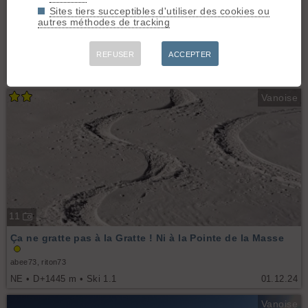
Sites tiers succeptibles d'utiliser des cookies ou
6
autres méthodes de tracking
Pointe de la Masse par le vallon du Lou
REFUSER
ACCEPTER
renardf
NE • D+1121 m • Ski 1.1
22.11.25
Vanoise
11
Ça ne gratte pas à la Gratte ! Ni à la Pointe de la Masse
abee73, riton73
NE • D+1445 m • Ski 1.1
01.12.24
Vanoise