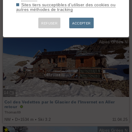
Sites tiers succeptibles d'utiliser des cookies ou
17
autres méthodes de tracking
Glacier du Ruitor qui rime avec Beaufort
REFUSER
ACCEPTER
Le Tank Soviétique
T • D+2392 m • Ski 2.3
02.05.26
Alpes Grées N
14
Col des Vedettes par le Glacier de l'Invernet en Aller
retour
Thomas69
NW • D+1534 m • Ski 3.2
11.04.25
Alpes Grées N