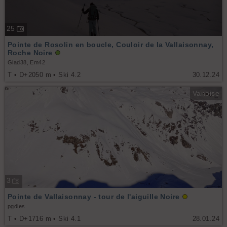
25
Pointe de Rosolin en boucle, Couloir de la Vallaisonnay,
Roche Noire
Glad38, Em42
T • D+2050 m • Ski 4.2
30.12.24
Vanoise
3
Pointe de Vallaisonnay - tour de l'aiguille Noire
pgdies
T • D+1716 m • Ski 4.1
28.01.24