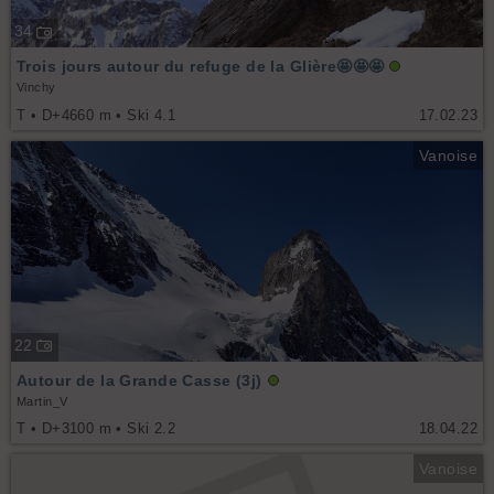
34
Trois jours autour du refuge de la Glière🤩🤩🤩
Vinchy
T • D+4660 m • Ski 4.1
17.02.23
Vanoise
22
Autour de la Grande Casse (3j)
Martin_V
T • D+3100 m • Ski 2.2
18.04.22
Vanoise