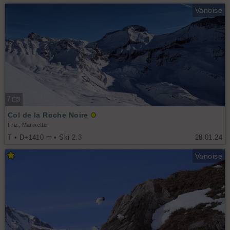
Vanoise
7
Col de la Roche Noire
Friz, Marinette
T • D+1410 m • Ski 2.3
28.01.24
Vanoise