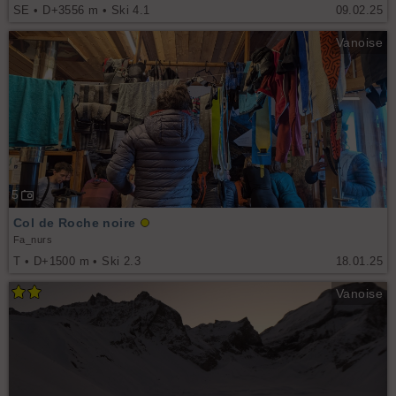
SE • D+3556 m • Ski 4.1
09.02.25
Vanoise
5
Col de Roche noire
Fa_nurs
T • D+1500 m • Ski 2.3
18.01.25
Vanoise