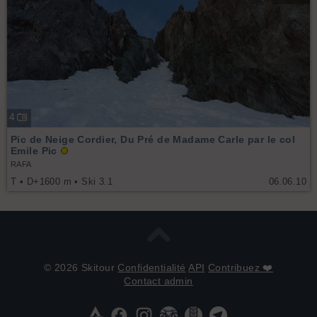
4
Pic de Neige Cordier, Du Pré de Madame Carle par le col
Emile Pic
RAFA
T • D+1600 m • Ski 3.1
06.06.10
© 2026 Skitour
Confidentialité
API
Contribuez ❤️
Contact admin