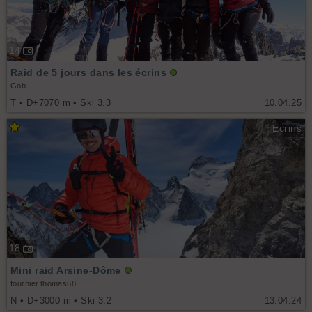
14
Raid de 5 jours dans les écrins
Gob
T • D+7070 m • Ski 3.3
10.04.25
Ecrins
18
Mini raid Arsine-Dôme
fournier.thomas68
N • D+3000 m • Ski 3.2
13.04.24