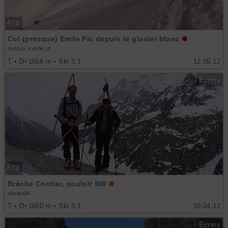
4
Col (presque) Emile Pic depuis le glacier blanc
sebspi, cecile_d
T • D+1556 m • Ski 3.1
12.05.12
Ecrins
8
Brèche Cordier, couloir SW
olivier04
T • D+1650 m • Ski 3.1
10.04.12
Ecrins