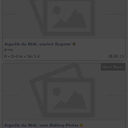
Aiguille du Midi, couloir Eugster
groug
N • D+0 m • Ski 5.4
08.05.13
Mont Blanc
Aiguille du Midi, voie Mallory-Porter