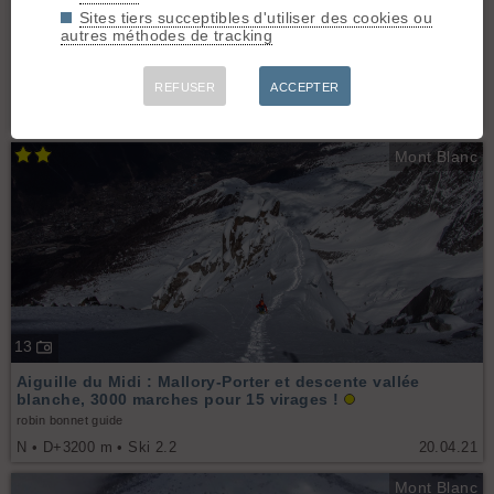
Sites tiers succeptibles d'utiliser des cookies ou
7
autres méthodes de tracking
Aiguille du Midi, Mallory-Porter
REFUSER
ACCEPTER
Morgan Akhourfi
N • D+1 m • Ski 5.4
17.05.24
Mont Blanc
13
Aiguille du Midi : Mallory-Porter et descente vallée
blanche, 3000 marches pour 15 virages !
robin bonnet guide
N • D+3200 m • Ski 2.2
20.04.21
Mont Blanc