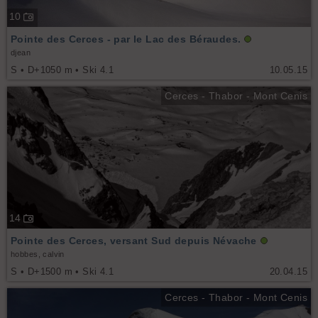
10
Pointe des Cerces - par le Lac des Béraudes.
djean
S • D+1050 m • Ski 4.1
10.05.15
Cerces - Thabor - Mont Cenis
14
Pointe des Cerces, versant Sud depuis Névache
hobbes, calvin
S • D+1500 m • Ski 4.1
20.04.15
Cerces - Thabor - Mont Cenis