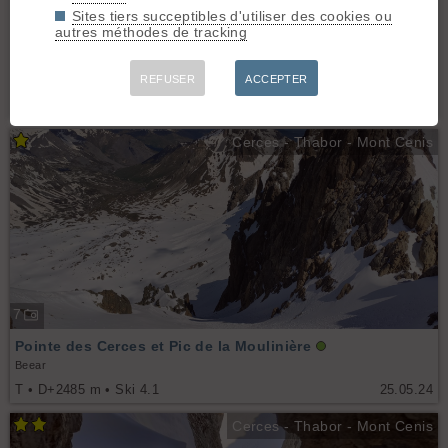
Sites tiers succeptibles d'utiliser des cookies ou
13
autres méthodes de tracking
Raid 7j Cerces
REFUSER
ACCEPTER
jc69
T • D+7302 m • Ski 3.3
10.04.26
Cerces - Thabor - Mont Cenis
7
Pointe des Cerces et Pic de la Moulinière
Beear
T • D+2485 m • Ski 4.1
25.05.24
Cerces - Thabor - Mont Cenis