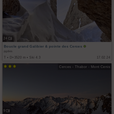
24
Boucle grand Galibier & pointe des Cerces
pgdies
T • D+3520 m • Ski 4.3
17.02.24
Cerces - Thabor - Mont Cenis
9