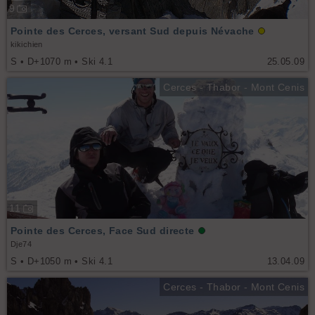
9
Pointe des Cerces, versant Sud depuis Névache
kikichien
S • D+1070 m • Ski 4.1
25.05.09
Cerces - Thabor - Mont Cenis
11
Pointe des Cerces, Face Sud directe
Dje74
S • D+1050 m • Ski 4.1
13.04.09
Cerces - Thabor - Mont Cenis