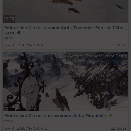
14
Pointe des Cerces versant Sud - Traversée Pont de l'Alpe,
Laval
djean
S • D+1450 m • Ski 4.1
23.04.17
Cerces - Thabor - Mont Cenis
15
Pointe des Cerces via traversée de La Moulinière
franki
S • D+2050 m • Ski 4.1
21.03.17