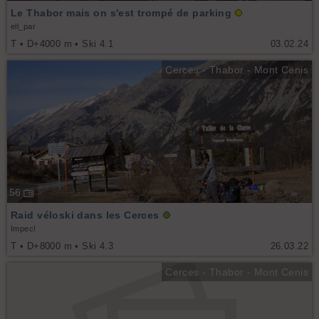
Le Thabor mais on s'est trompé de parking
ell_par
T • D+4000 m • Ski 4.1
03.02.24
Cerces - Thabor - Mont Cenis
56
Raid véloski dans les Cerces
Impec!
T • D+8000 m • Ski 4.3
26.03.22
Cerces - Thabor - Mont Cenis