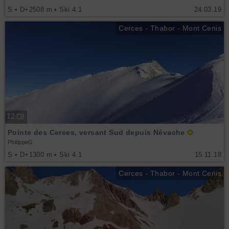
S • D+2508 m • Ski 4.1
24.03.19
Cerces - Thabor - Mont Cenis
12
Pointe des Cerces, versant Sud depuis Névache
PhilippeG
S • D+1300 m • Ski 4.1
15.11.18
Cerces - Thabor - Mont Cenis