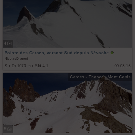
4
Pointe des Cerces, versant Sud depuis Névache
NicolasDraperi
S • D+1070 m • Ski 4.1
09.03.15
Cerces - Thabor - Mont Cenis
5