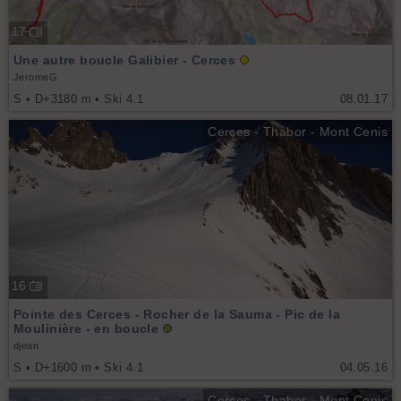
17
Une autre boucle Galibier - Cerces
JeromeG
S • D+3180 m • Ski 4.1
08.01.17
Cerces - Thabor - Mont Cenis
16
Pointe des Cerces - Rocher de la Sauma - Pic de la
Moulinière - en boucle
djean
S • D+1600 m • Ski 4.1
04.05.16
Cerces - Thabor - Mont Cenis