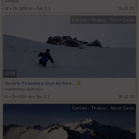
arnoldus
W • D+1400 m • Ski 2.2
29.03.21
Cerces - Thabor - Mont Cenis
12
Double Fourchon tout de bon...
stephdemau, padawan1
N • D+1025 m • Ski 2.2
19.12.20
Cerces - Thabor - Mont Cenis