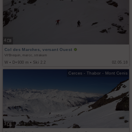
4
Col des Marches, versant Ouest
Vil'Brequin, marcc, strakam
W • D+930 m • Ski 2.2
02.05.18
Cerces - Thabor - Mont Cenis
3