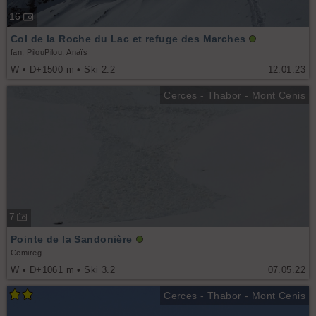
16
Col de la Roche du Lac et refuge des Marches
fan, PilouPilou, Anaïs
W • D+1500 m • Ski 2.2
12.01.23
Cerces - Thabor - Mont Cenis
7
Pointe de la Sandonière
Cemireg
W • D+1061 m • Ski 3.2
07.05.22
Cerces - Thabor - Mont Cenis