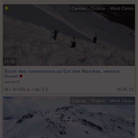
Cerces - Thabor - Mont Cenis
15
École des conversions au Col des Marches, versant
Ouest
patrick73
W • D+970 m • Ski 2.2
03.05.23
Cerces - Thabor - Mont Cenis