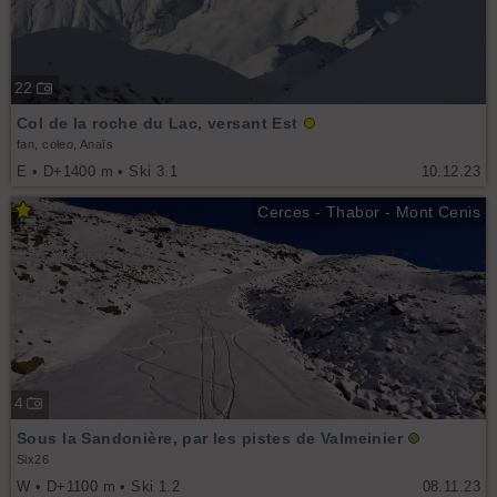
22
Col de la roche du Lac, versant Est
fan, coleo, Anaïs
E • D+1400 m • Ski 3.1
10.12.23
Cerces - Thabor - Mont Cenis
4
Sous la Sandonière, par les pistes de Valmeinier
Six26
W • D+1100 m • Ski 1.2
08.11.23