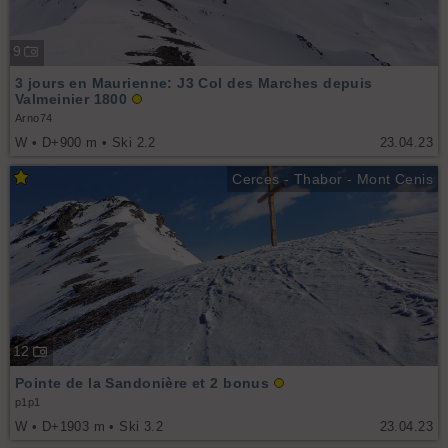
9
3 jours en Maurienne: J3 Col des Marches depuis
Valmeinier 1800
Arno74
W • D+900 m • Ski 2.2
23.04.23
Cerces - Thabor - Mont Cenis
12
Pointe de la Sandonière et 2 bonus
p1p1
W • D+1903 m • Ski 3.2
23.04.23