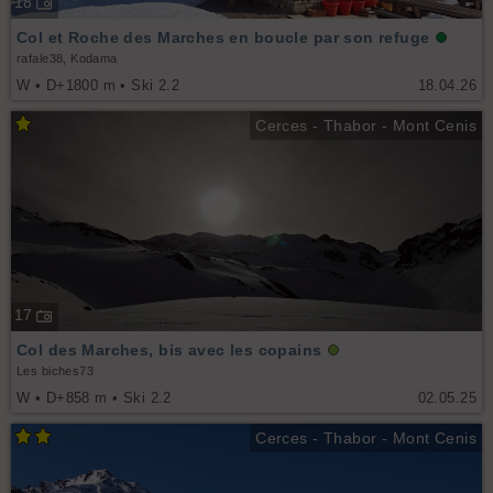
18
Col et Roche des Marches en boucle par son refuge
rafale38, Kodama
W • D+1800 m • Ski 2.2
18.04.26
Cerces - Thabor - Mont Cenis
17
Col des Marches, bis avec les copains
Les biches73
W • D+858 m • Ski 2.2
02.05.25
Cerces - Thabor - Mont Cenis