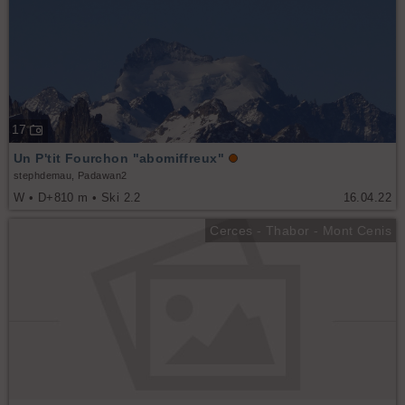
17
Un P'tit Fourchon "abomiffreux"
stephdemau, Padawan2
W • D+810 m • Ski 2.2
16.04.22
Cerces - Thabor - Mont Cenis