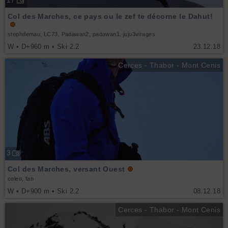
17
Col des Marches, ce pays ou le zef te décorne le Dahut!
stephdemau, LC73, Padawan2, padawan1, juju3virages
W • D+960 m • Ski 2.2
23.12.18
Cerces - Thabor - Mont Cenis
3
Col des Marches, versant Ouest
coleo, fan
W • D+900 m • Ski 2.2
08.12.18
Cerces - Thabor - Mont Cenis