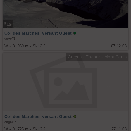
6
Col des Marches, versant Ouest
veve73
W • D+960 m • Ski 2.2
07.12.08
Cerces - Thabor - Mont Cenis
Col des Marches, versant Ouest
anghelo
W • D+725 m • Ski 2.2
27.11.08