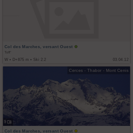
Col des Marches, versant Ouest
Toff'
W • D+875 m • Ski 2.2
03.04.12
Cerces - Thabor - Mont Cenis
9
Col des Marches, versant Ouest