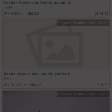
Col des Marches et Petit fourchon
rico38
W • D+807 m • Ski 2.2
26.01.22
Cerces - Thabor - Mont Cenis
Roche du lac + cols pour le goûter
Thom_p
W • D+1400 m • Ski 2.2
19.01.22
Cerces - Thabor - Mont Cenis