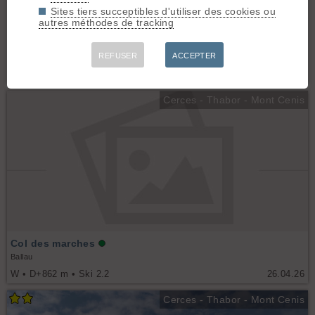
Sites tiers succeptibles d'utiliser des cookies ou
4
autres méthodes de tracking
Col des Marches, versant Ouest
REFUSER
ACCEPTER
ASSE
W • D+875 m • Ski 2.2
02.05.26
Cerces - Thabor - Mont Cenis
Col des marches
Ballau
W • D+862 m • Ski 2.2
26.04.26
Cerces - Thabor - Mont Cenis