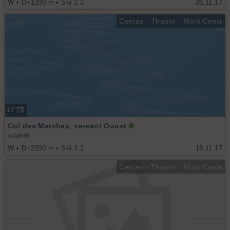
W • D+1200 m • Ski 2.2
26.11.17
Cerces - Thabor - Mont Cenis
17
Col des Marches, versant Ouest
rafale38
W • D+2200 m • Ski 2.2
18.11.17
Cerces - Thabor - Mont Cenis