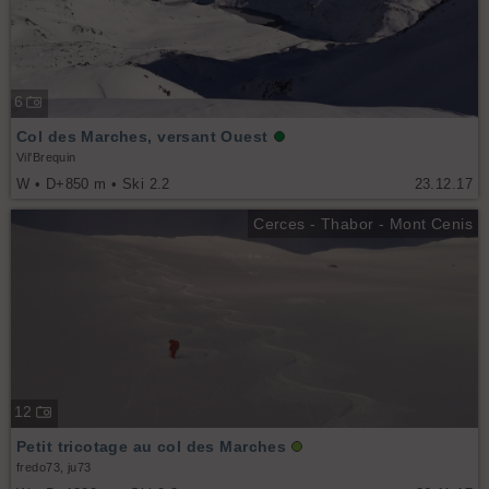
6
Col des Marches, versant Ouest
Vil'Brequin
W • D+850 m • Ski 2.2
23.12.17
Cerces - Thabor - Mont Cenis
12
Petit tricotage au col des Marches
fredo73, ju73