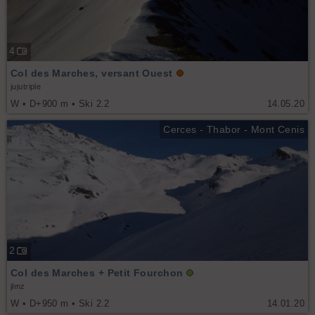
4
Col des Marches, versant Ouest
jujutriple
W • D+900 m • Ski 2.2
14.05.20
Cerces - Thabor - Mont Cenis
2
Col des Marches + Petit Fourchon
jlmz
W • D+950 m • Ski 2.2
14.01.20