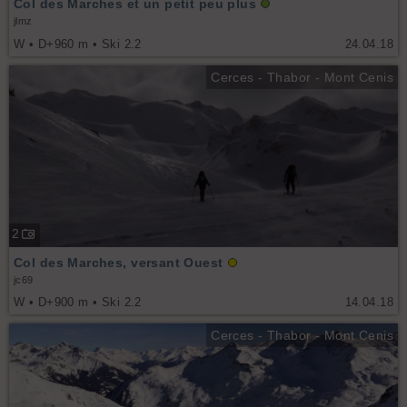
Col des Marches et un petit peu plus
jlmz
W • D+960 m • Ski 2.2
24.04.18
Cerces - Thabor - Mont Cenis
2
Col des Marches, versant Ouest
jc69
W • D+900 m • Ski 2.2
14.04.18
Cerces - Thabor - Mont Cenis