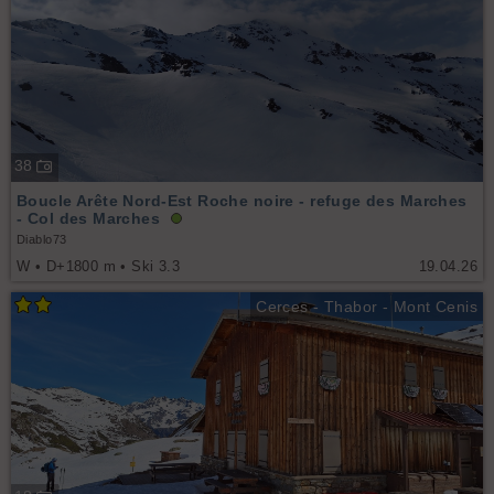
38
Boucle Arête Nord-Est Roche noire - refuge des Marches
- Col des Marches
Diablo73
W • D+1800 m • Ski 3.3
19.04.26
Cerces - Thabor - Mont Cenis