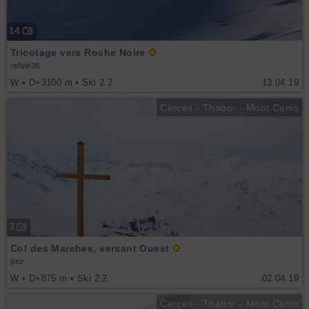
14
Tricotage vers Roche Noire
rafale38
W • D+3100 m • Ski 2.2
13.04.19
Cerces - Thabor - Mont Cenis
3
Col des Marches, versant Ouest
jlmz
W • D+875 m • Ski 2.2
02.04.19
Cerces - Thabor - Mont Cenis