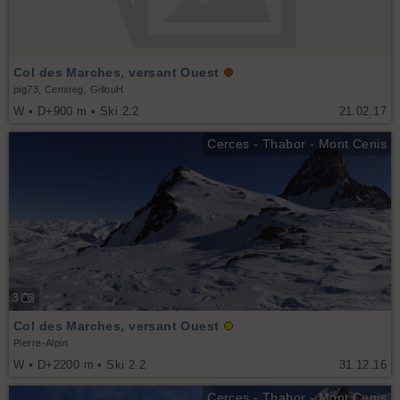
Col des Marches, versant Ouest
pig73, Cemireg, GillouH
W • D+900 m • Ski 2.2
21.02.17
Cerces - Thabor - Mont Cenis
3
Col des Marches, versant Ouest
Pierre-Alpin
W • D+2200 m • Ski 2.2
31.12.16
Cerces - Thabor - Mont Cenis