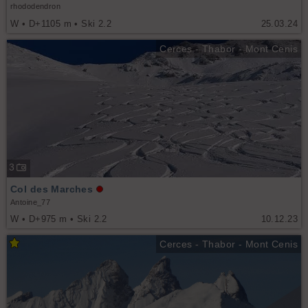
rhododendron
W • D+1105 m • Ski 2.2
25.03.24
Cerces - Thabor - Mont Cenis
3
Col des Marches
Antoine_77
W • D+975 m • Ski 2.2
10.12.23
Cerces - Thabor - Mont Cenis