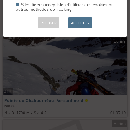
Sites tiers succeptibles d'utiliser des cookies ou
1
autres méthodes de tracking
Col de Verdonne, Versant nord
REFUSER
ACCEPTER
MaudC
N • D+1100 m • Ski 3.1
22.04.25
Ecrins
3
Pointe de Chabournéou, Versant nord
ben3805
N • D+1700 m • Ski 4.2
01.05.19
Ecrins