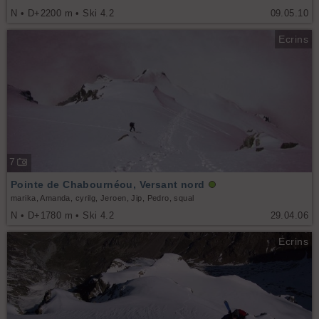
N • D+2200 m • Ski 4.2
09.05.10
Ecrins
7
Pointe de Chabournéou, Versant nord
marika, Amanda, cyrilg, Jeroen, Jip, Pedro, squal
N • D+1780 m • Ski 4.2
29.04.06
Ecrins