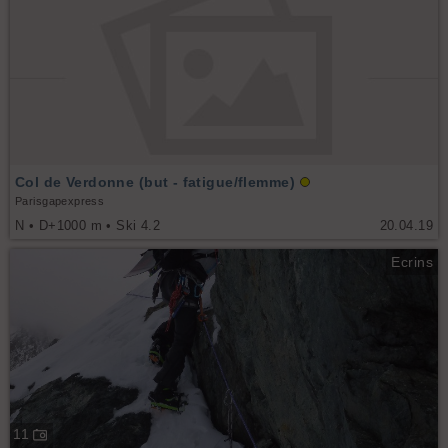
Col de Verdonne (but - fatigue/flemme)
Parisgapexpress
N • D+1000 m • Ski 4.2
20.04.19
Ecrins
11