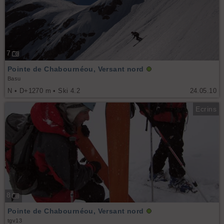
7
Pointe de Chabournéou, Versant nord
Basu
N • D+1270 m • Ski 4.2
24.05.10
Ecrins
8
Pointe de Chabournéou, Versant nord
tgv13