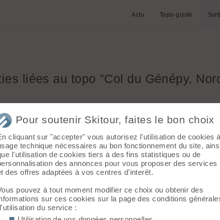
Actu
Topo-guide
Sort
ties
liées au topo "Col du Génépy, Nor
Pour soutenir Skitour, faites le bon choix
Vanoise
Vanoise
En cliquant sur "accepter" vous autorisez l'utilisation de cookies 
usage technique nécessaires au bon fonctionnement du site, ains
que l'utilisation de cookies tiers à des fins statistiques ou de
personnalisation des annonces pour vous proposer des services
et des offres adaptées à vos centres d'interêt.
Vous pouvez à tout moment modifier ce choix ou obtenir des
informations sur ces cookies sur la page des conditions générale
d'utilisation du service :
6
7
Utilisation de vos données personnelles