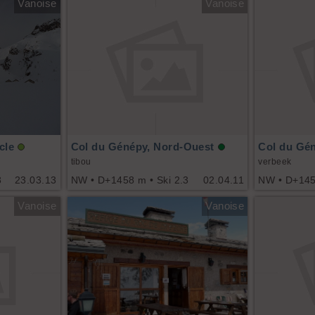
Vanoise
Vanoise
cle
Col du Génépy, Nord-Ouest
Col du Gé
tibou
verbeek
3
23.03.13
NW • D+1458 m • Ski 2.3
02.04.11
NW • D+1458
Vanoise
Vanoise