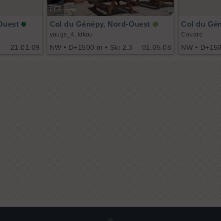
7
Ouest
Col du Génépy, Nord-Ouest
Col du Gé
yougs_4, kikou
Couard
3
21.01.09
NW • D+1500 m • Ski 2.3
01.05.08
NW • D+1500