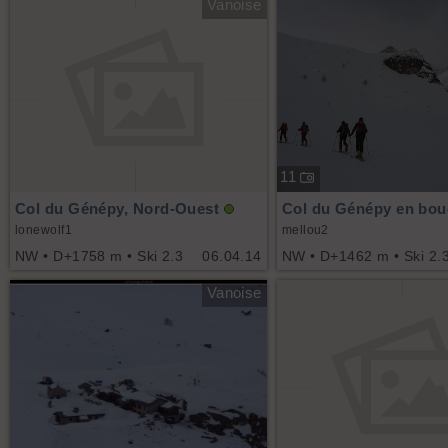
Vanoise
11
Col du Génépy, Nord-Ouest
Col du Génépy en bou
lonewolf1
mellou2
NW • D+1758 m • Ski 2.3
06.04.14
NW • D+1462 m • Ski 2.
Vanoise