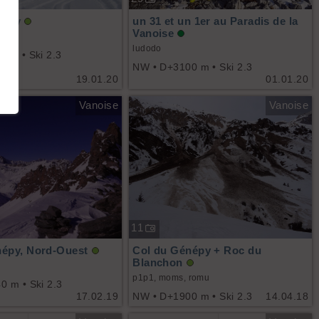
népy
un 31 et un 1er au Paradis de la
Vanoise
ludodo
 m • Ski 2.3
NW • D+3100 m • Ski 2.3
19.01.20
01.01.20
Vanoise
Vanoise
11
népy, Nord-Ouest
Col du Génépy + Roc du
Blanchon
p1p1, moms, romu
 m • Ski 2.3
17.02.19
NW • D+1900 m • Ski 2.3
14.04.18