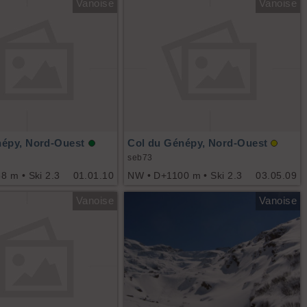
Vanoise
Vanoise
népy, Nord-Ouest
Col du Génépy, Nord-Ouest
seb73
 m • Ski 2.3
01.01.10
NW • D+1100 m • Ski 2.3
03.05.09
Vanoise
Vanoise