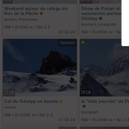
Weekend autour du refuge du
Dôme de Polset et aut
Roc de la Pêche
vanoiseries parfumées
Génépy
twistwo, Petitahitien
taramont, Linaigrette
NW • D+556 m • Ski 2.1
10.03.24
NW • D+3000 m • Ski 2.
Vanoise
17
18
Col du Génépy en boucle
la "folle journée" de 
veloski
blandineh
NW • D+1530 m • Ski 2.3
17.04.19
NW • D+1900 m • Ski 2.