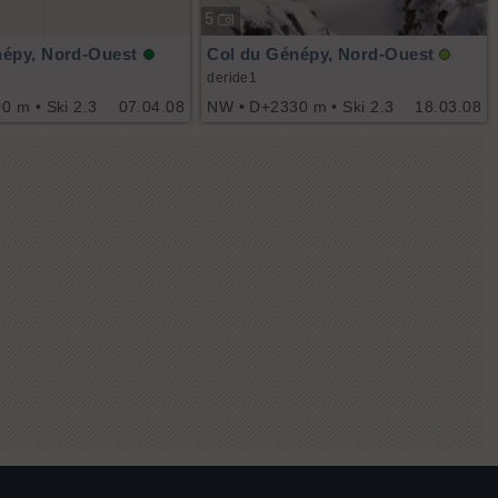
5
népy, Nord-Ouest
Col du Génépy, Nord-Ouest
deride1
 m • Ski 2.3
07.04.08
NW • D+2330 m • Ski 2.3
18.03.08