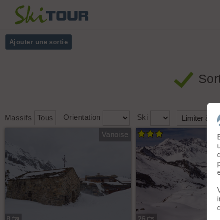
Ajouter une sortie
Sor
Massifs
Tous
Orientation
Ski
Vanoise
8
26