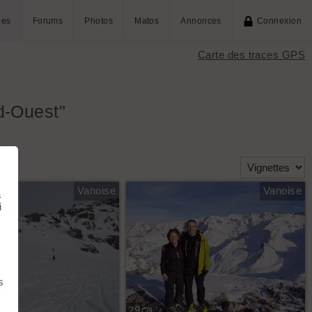
ies
Forums
Photos
Matos
Annonces
Connexion
Carte des traces GPS
d-Ouest"
Vanoise
Vanoise
à
i
s
29