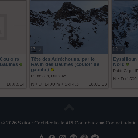
17
13
Couloirs
Tête des Adréchouns, par le
Eyssillou
s Baumes
Ravin des Baumes (couloir de
Nord
gauche)
PatdeGap, HF
PatdeGap, Dume65
N • D+1500 
10.03.14
N • D+1400 m • Ski 4.3
18.01.13
© 2026 Skitour
Confidentialité
API
Contribuez ❤️
Contact admin