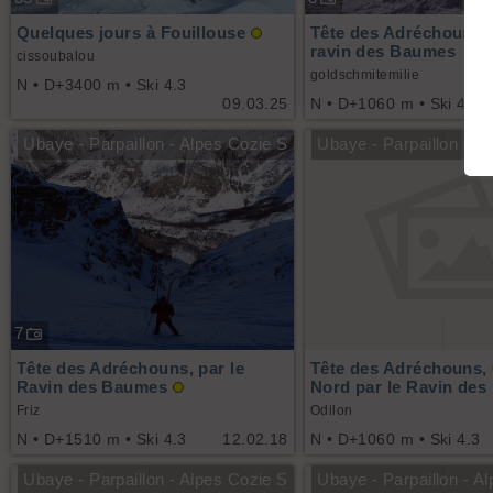
Quelques jours à Fouillouse
Tête des Adréchouns 
ravin des Baumes
cissoubalou
goldschmitemilie
N • D+3400 m • Ski 4.3
09.03.25
N • D+1060 m • Ski 4.2
Ubaye - Parpaillon - Alpes Cozie S
Ubaye - Parpaillon - A
7
Tête des Adréchouns, par le
Tête des Adréchouns, 
Ravin des Baumes
Nord par le Ravin de
Friz
Odilon
N • D+1510 m • Ski 4.3
12.02.18
N • D+1060 m • Ski 4.3
Ubaye - Parpaillon - Alpes Cozie S
Ubaye - Parpaillon - A