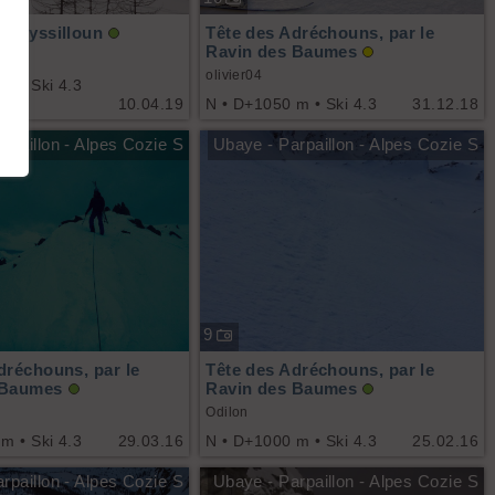
- Eyssilloun
Tête des Adréchouns, par le
Ravin des Baumes
olivier04
m • Ski 4.3
10.04.19
N • D+1050 m • Ski 4.3
31.12.18
rpaillon - Alpes Cozie S
Ubaye - Parpaillon - Alpes Cozie S
9
dréchouns, par le
Tête des Adréchouns, par le
 Baumes
Ravin des Baumes
Odilon
m • Ski 4.3
29.03.16
N • D+1000 m • Ski 4.3
25.02.16
rpaillon - Alpes Cozie S
Ubaye - Parpaillon - Alpes Cozie S