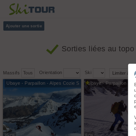
Ajouter une sortie
Sorties
liées au topo
Massifs
Tous
Orientation
Ski
Ubaye - Parpaillon - Alpes Cozie S
Ubaye - Parpaillon - A
35
8