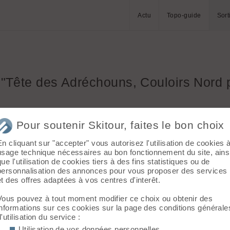
Actu
Topo-guide
Sort
 "Tête des Adréchouns, Couloirs Nord
Pour soutenir Skitour, faites le bon choix
lpes Cozie S
Ubaye - Parpaillon - Alpes Cozie S
Ubaye - Pa
En cliquant sur "accepter" vous autorisez l'utilisation de cookies 
usage technique nécessaires au bon fonctionnement du site, ains
que l'utilisation de cookies tiers à des fins statistiques ou de
personnalisation des annonces pour vous proposer des services
et des offres adaptées à vos centres d'interêt.
Vous pouvez à tout moment modifier ce choix ou obtenir des
informations sur ces cookies sur la page des conditions générale
d'utilisation du service :
6
9
Utilisation de vos données personnelles