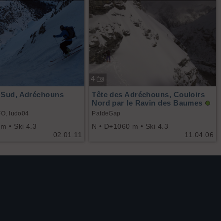
4
n Sud, Adréchouns
Tête des Adréchouns, Couloirs
Nord par le Ravin des Baumes
O, ludo04
PatdeGap
m • Ski 4.3
N • D+1060 m • Ski 4.3
02.01.11
11.04.06