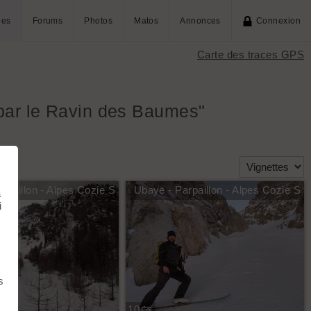
ies
Forums
Photos
Matos
Annonces
Connexion
Carte des traces GPS
 par le Ravin des Baumes"
rpaillon - Alpes Cozie S
Ubaye - Parpaillon - Alpes Cozie S
à
i
s
10