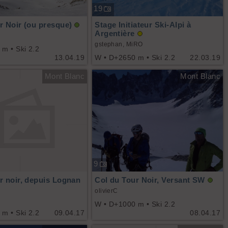
19
r Noir (ou presque)
Stage Initiateur Ski-Alpi à
Argentière
gstephan, MiRO
m • Ski 2.2
13.04.19
W • D+2650 m • Ski 2.2
22.03.19
Mont Blanc
Mont Blanc
9
r noir, depuis Lognan
Col du Tour Noir, Versant SW
olivierC
W • D+1000 m • Ski 2.2
m • Ski 2.2
09.04.17
08.04.17