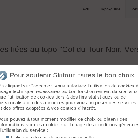
Actu
Topo-guide
Sort
ies
liées au topo "Col du Tour Noir, Ve
Pour soutenir Skitour, faites le bon choix
Mont Blanc
Mont Blanc
En cliquant sur "accepter" vous autorisez l'utilisation de cookies 
usage technique nécessaires au bon fonctionnement du site, ains
que l'utilisation de cookies tiers à des fins statistiques ou de
personnalisation des annonces pour vous proposer des services
et des offres adaptées à vos centres d'interêt.
Vous pouvez à tout moment modifier ce choix ou obtenir des
informations sur ces cookies sur la page des conditions générale
d'utilisation du service :
17
5
Utilisation de vos données personnelles