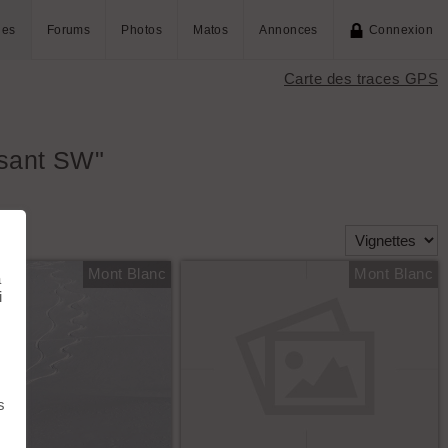
ies
Forums
Photos
Matos
Annonces
Connexion
Carte des traces GPS
rsant SW"
Mont Blanc
Mont Blanc
à
i
s