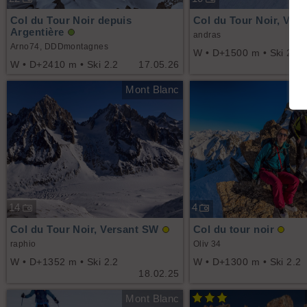
Col du Tour Noir depuis
Col du Tour Noir, Ver
Argentière
andras
Arno74, DDDmontagnes
W • D+1500 m • Ski 2.2
W • D+2410 m • Ski 2.2
17.05.26
Mont Blanc
14
4
Col du Tour Noir, Versant SW
Col du tour noir
raphio
Oliv 34
W • D+1352 m • Ski 2.2
W • D+1300 m • Ski 2.2
18.02.25
Mont Blanc