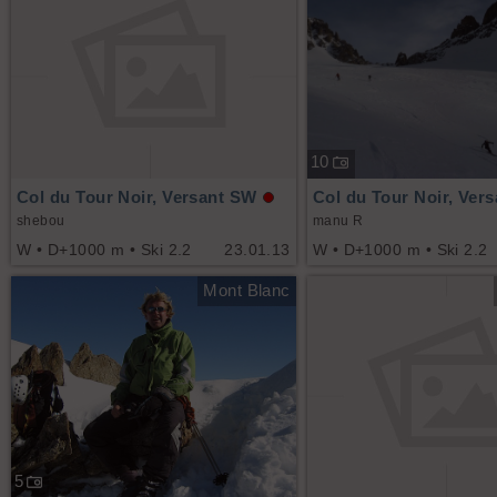
10
Col du Tour Noir, Versant SW
Col du Tour Noir, Ver
shebou
manu R
W • D+1000 m • Ski 2.2
23.01.13
W • D+1000 m • Ski 2.2
Mont Blanc
5