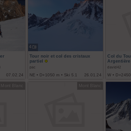
4
ier
Tour noir et col des cristaux
Col du Tou
partiel
Argentière
8
pac
david42
07.02.24
NE • D+1050 m • Ski 5.1
26.01.24
W • D+2450 
Mont Blanc
Mont Blanc