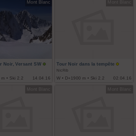
Mont Blanc
Mont Blanc
r Noir, Versant SW
Tour Noir dans la tempête
NicRib
m • Ski 2.2
14.04.16
W • D+1900 m • Ski 2.2
02.04.16
Mont Blanc
Mont Blanc