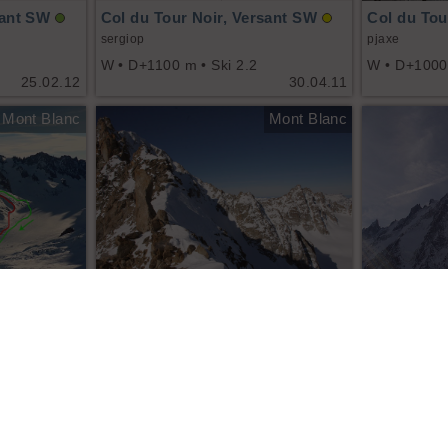
sant SW
Col du Tour Noir, Versant SW
Col du Tou
sergiop
pjaxe
W • D+1100 m • Ski 2.2
W • D+1000 
25.02.12
30.04.11
Mont Blanc
Mont Blanc
4
4
sant SW
Col du Tour Noir, Versant SW
Col du Tou
fberu, browner74, liliouns
Ben73
12.02.11
W • D+900 m • Ski 2.2
05.02.11
W • D+1000 
Mont Blanc
Mont Blanc