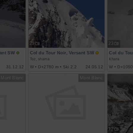
29
23
sant SW
Col du Tour Noir, Versant SW
Col du Tou
Toz, shama
Khara
31.12.12
W • D+2780 m • Ski 2.2
24.05.12
W • D+1050 
Mont Blanc
Mont Blanc
12