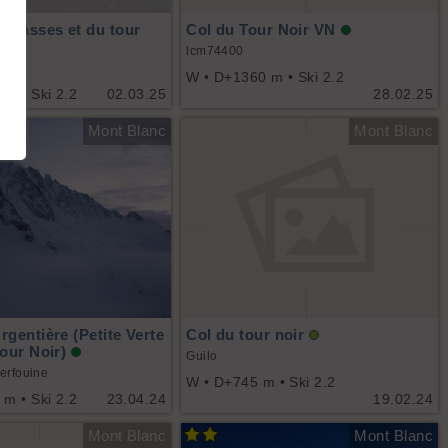
achasses et du tour
Col du Tour Noir VN
lcm74400
W • D+1360 m • Ski 2.2
m • Ski 2.2
02.03.25
28.02.25
Mont Blanc
Mont Blanc
rgentière (Petite Verte
Col du tour noir
Tour Noir)
Guilo
erfouine
W • D+745 m • Ski 2.2
m • Ski 2.2
23.04.24
19.02.24
Mont Blanc
Mont Blanc