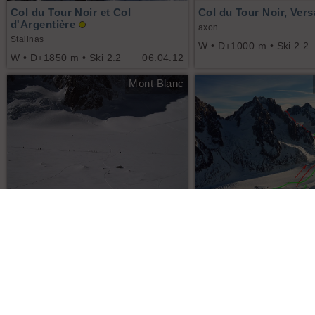
Col du Tour Noir et Col
Col du Tour Noir, Ver
d'Argentière
axon
Stalinas
W • D+1000 m • Ski 2.2
W • D+1850 m • Ski 2.2
06.04.12
Mont Blanc
10
9
Col du Tour Noir, Versant SW
Col du Tour Noir, Ver
niki74, Dju
pig73
W • D+1220 m • Ski 2.2
02.04.11
W • D+1000 m • Ski 2.2
Mont Blanc