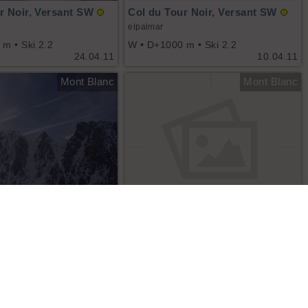
r Noir, Versant SW
Col du Tour Noir, Versant SW
elpalmar
m • Ski 2.2
W • D+1000 m • Ski 2.2
24.04.11
10.04.11
Mont Blanc
Mont Blanc
r Noir, Versant SW
Col du Tour Noir, Versant SW
kay
m • Ski 2.2
04.02.11
W • D+1030 m • Ski 2.2
23.01.11
Mont Blanc
Mont Blanc