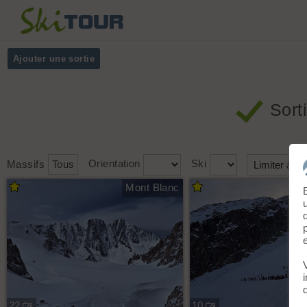
Ajouter une sortie
Sort
Massifs
Tous
Orientation
Ski
Mont Blanc
22
10