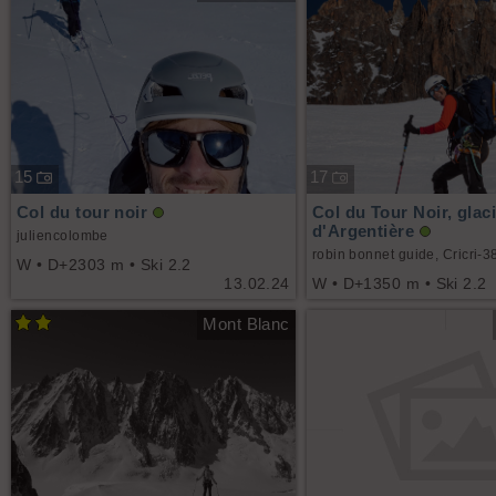
15
17
Col du tour noir
Col du Tour Noir, glac
d'Argentière
juliencolombe
robin bonnet guide, Cricri-3
W • D+2303 m • Ski 2.2
13.02.24
W • D+1350 m • Ski 2.2
Mont Blanc