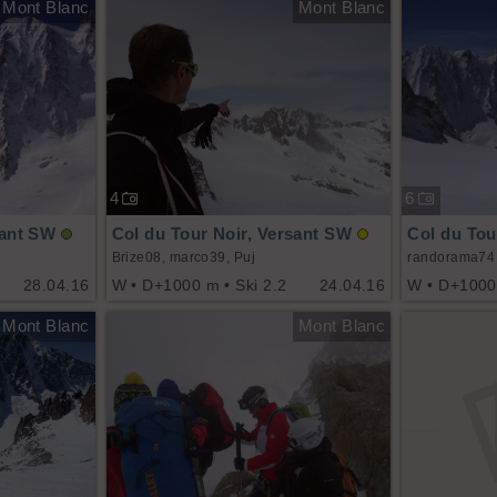
Mont Blanc
Mont Blanc
4
6
sant SW
Col du Tour Noir, Versant SW
Col du Tou
Brize08, marco39, Puj
randorama74
28.04.16
W • D+1000 m • Ski 2.2
24.04.16
W • D+1000 
Mont Blanc
Mont Blanc