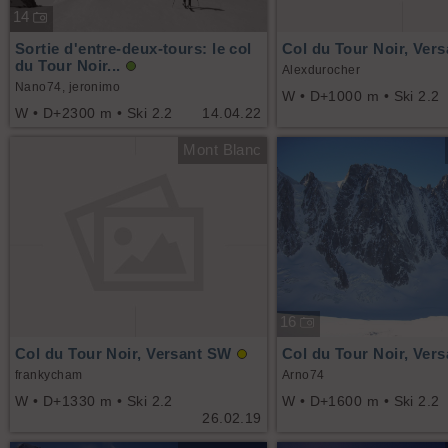
14
Sortie d'entre-deux-tours: le col
Col du Tour Noir, Ver
du Tour Noir...
Alexdurocher
Nano74, jeronimo
W • D+1000 m • Ski 2.2
W • D+2300 m • Ski 2.2
14.04.22
Mont Blanc
16
Col du Tour Noir, Versant SW
Col du Tour Noir, Ver
frankycham
Arno74
W • D+1330 m • Ski 2.2
W • D+1600 m • Ski 2.2
26.02.19