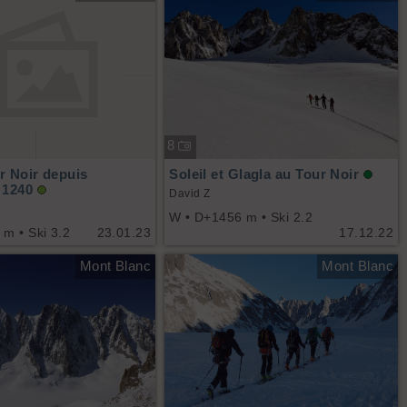
8
r Noir depuis
Soleil et Glagla au Tour Noir
 1240
David Z
W • D+1456 m • Ski 2.2
m • Ski 3.2
23.01.23
17.12.22
Mont Blanc
Mont Blanc