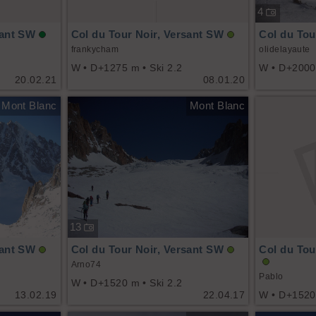
4
sant SW
Col du Tour Noir, Versant SW
Col du Tou
frankycham
olidelayaute
W • D+1275 m • Ski 2.2
W • D+2000 
20.02.21
08.01.20
Mont Blanc
Mont Blanc
13
sant SW
Col du Tour Noir, Versant SW
Col du Tou
Arno74
Pablo
W • D+1520 m • Ski 2.2
13.02.19
22.04.17
W • D+1520 