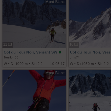
Mont Blanc
11
10
Col du Tour Noir, Versant SW
Col du Tour Noir, Ver
Tourton06
ghis74
W • D+1000 m • Ski 2.2
10.03.17
W • D+1050 m • Ski 2.2
Mont Blanc