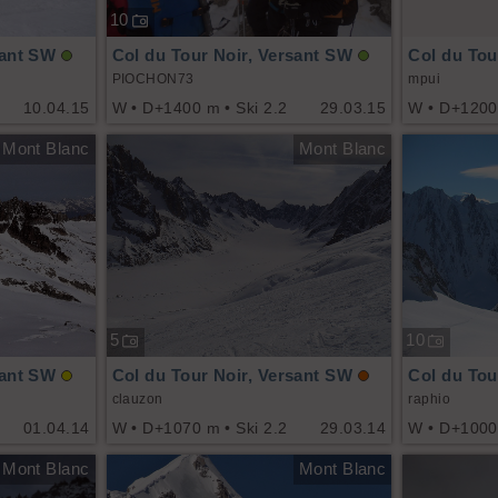
10
sant SW
Col du Tour Noir, Versant SW
Col du Tou
PIOCHON73
mpui
10.04.15
W • D+1400 m • Ski 2.2
29.03.15
W • D+1200 
Mont Blanc
Mont Blanc
5
10
sant SW
Col du Tour Noir, Versant SW
Col du Tou
clauzon
raphio
01.04.14
W • D+1070 m • Ski 2.2
29.03.14
W • D+1000 
Mont Blanc
Mont Blanc