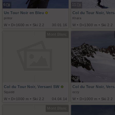
6
11
Un Tour Noir en Bleu
Col du Tour Noir, Ver
pintor
Khara
W • D+1600 m • Ski 2.2
30.01.16
W • D+1300 m • Ski 2.2
Mont Blanc
4
Col du Tour Noir, Versant SW
Col du Tour Noir, Ver
Squidd
occy
W • D+1000 m • Ski 2.2
04.04.14
W • D+1000 m • Ski 2.2
Mont Blanc