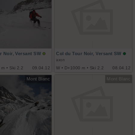
r Noir, Versant SW
Col du Tour Noir, Versant SW
axon
m • Ski 2.2
09.04.12
W • D+1000 m • Ski 2.2
08.04.12
Mont Blanc
Mont Blanc