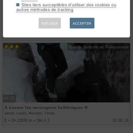
Sites tiers succeptibles d'utiliser des cookies ou
22
autres méthodes de tracking
Mont Olympe, la seconde tentative fut la bonne ! (Couloir
Myticas)
REFUSER
ACCEPTER
Em42
E • D+2250 m • Ski 4.3
07.03.18
Grèce centrale et Péloponèse
94
À travers les montagnes helléniques
alexlio, Lulu65, Montalex, Tienos
E • D+12000 m • Ski 4.3
02.02.18