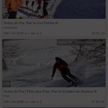
4
Testa di Fra, Par le Col Fetita
moumoune
SW • D+1100 m • Ski 2.2
25.01.13
Valais W - Alpes Pennines W
7
Testa di Fra (Tête des Fra), Par la Combe de Damon
Frak
SW • D+1000 m • Ski 2.2
27.03.09