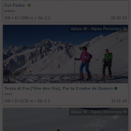
Col Fetita
jeanluc
SW • D+1300 m • Ski 2.2
04.02.19
Valais W - Alpes Pennines W
11
Testa di Fra (Tête des Fra), Par la Combe de Damon
mera
SW • D+1125 m • Ski 2.2
13.01.18
Valais W - Alpes Pennines W