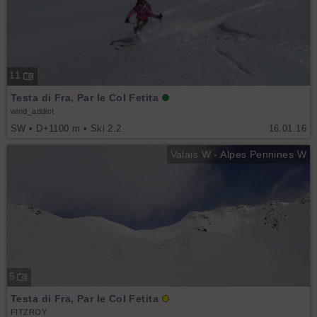
11
Testa di Fra, Par le Col Fetita
wind_addict
SW • D+1100 m • Ski 2.2
16.01.16
Valais W - Alpes Pennines W
5
Testa di Fra, Par le Col Fetita
FITZROY