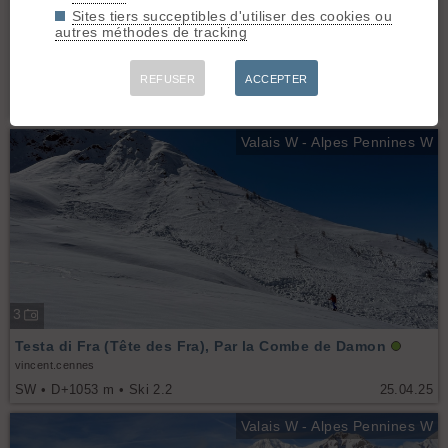
Sites tiers succeptibles d'utiliser des cookies ou
32
autres méthodes de tracking
Boucle Dziule, tète de fra, tete de sereina
REFUSER
ACCEPTER
zahl, lucertola, Manu_dela_Yaute
D+1372 m • Ski 2.1
02.05.25
Valais W - Alpes Pennines W
3
Testa di Fra (Tête des Fra), Par la Combe de Damon
vincent.cennes
SW • D+1053 m • Ski 2.2
25.04.25
Valais W - Alpes Pennines W