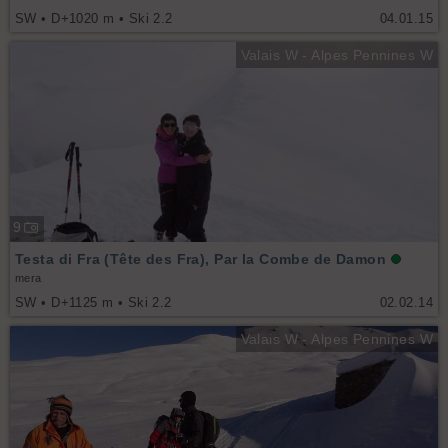
SW • D+1020 m • Ski 2.2
04.01.15
Valais W - Alpes Pennines W
9
Testa di Fra (Tête des Fra), Par la Combe de Damon
mera
SW • D+1125 m • Ski 2.2
02.02.14
Valais W - Alpes Pennines W