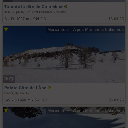
Tour de la tête de Colombier
sebi06, phil07, Laurent Bernardi, xbaudot
S • D+1027 m • Ski 2.3
16.03.25
Mercantour - Alpes Maritimes Italiennes
25
Pointe Côte de l'Âne
Phil'Ô, flyben747
SW • D+990 m • Ski 3.3
08.03.25
Mercantour - Alpes Maritimes Italiennes