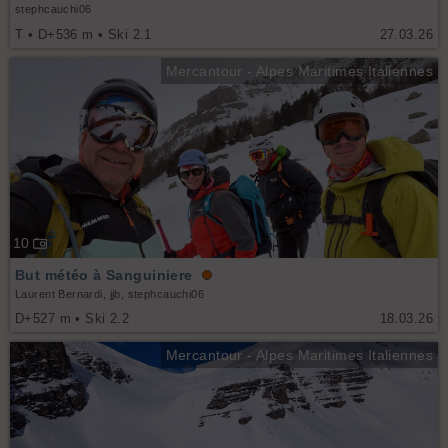
stephcauchi06
T • D+536 m • Ski 2.1
27.03.26
Mercantour - Alpes Maritimes Italiennes
10
But météo à Sanguiniere
Laurent Bernardi, jjb, stephcauchi06
D+527 m • Ski 2.2
18.03.26
Mercantour - Alpes Maritimes Italiennes