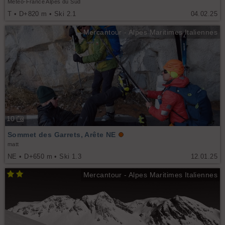
Météo-France Alpes du Sud
T • D+820 m • Ski 2.1
04.02.25
Mercantour - Alpes Maritimes Italiennes
10
Sommet des Garrets, Arête NE
matt
NE • D+650 m • Ski 1.3
12.01.25
Mercantour - Alpes Maritimes Italiennes