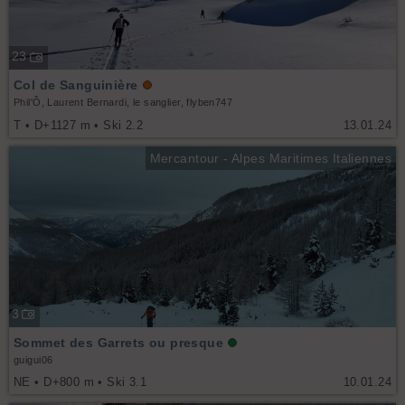
23
Col de Sanguinière
Phil'Ô, Laurent Bernardi, le sanglier, flyben747
T • D+1127 m • Ski 2.2
13.01.24
Mercantour - Alpes Maritimes Italiennes
3
Sommet des Garrets ou presque
guigui06
NE • D+800 m • Ski 3.1
10.01.24