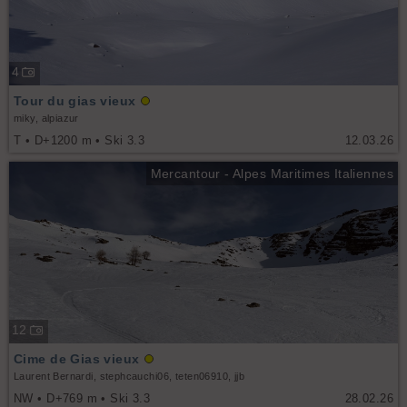
4
Tour du gias vieux
miky, alpiazur
T • D+1200 m • Ski 3.3
12.03.26
Mercantour - Alpes Maritimes Italiennes
12
Cime de Gias vieux
Laurent Bernardi, stephcauchi06, teten06910, jjb
NW • D+769 m • Ski 3.3
28.02.26