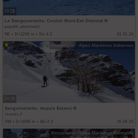
10
Le Sanguineirette, Couloir Nord-Est Oriental
guigui06, julieachard3
NE • D+1250 m • Ski 4.2
01.01.26
Mercantour - Alpes Maritimes Italiennes
24
Sanguineirette, depuis Estenc
Jacques_F
SW • D+1000 m • Ski 2.3
25.04.25
Mercantour - Alpes Maritimes Italiennes