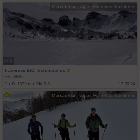
Mercantour - Alpes Maritimes Italiennes
3
traversee E/O Estenc/allos
jéjé, gilfallet
T • D+1579 m • Ski 3.3
17.03.24
Mercantour - Alpes Maritimes Italiennes