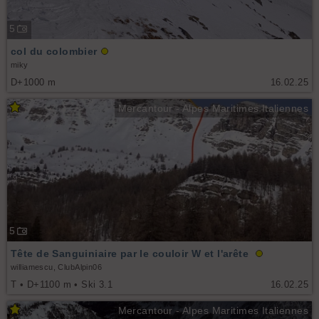
5
col du colombier
miky
D+1000 m
16.02.25
Mercantour - Alpes Maritimes Italiennes
5
Tête de Sanguiniaire par le couloir W et l'arête
williamescu, ClubAlpin06
T • D+1100 m • Ski 3.1
16.02.25
Mercantour - Alpes Maritimes Italiennes