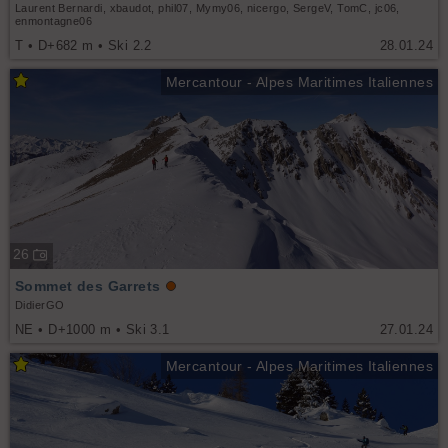
Laurent Bernardi, xbaudot, phil07, Mymy06, nicergo, SergeV, TomC, jc06,
enmontagne06
T • D+682 m • Ski 2.2
28.01.24
Mercantour - Alpes Maritimes Italiennes
26
Sommet des Garrets
DidierGO
NE • D+1000 m • Ski 3.1
27.01.24
Mercantour - Alpes Maritimes Italiennes