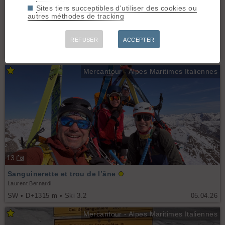
Sites tiers succeptibles d'utiliser des cookies ou
10
autres méthodes de tracking
Tour du Gias Vieux
REFUSER
ACCEPTER
miky
SE • D+1200 m • Ski 3.1
05.04.26
Mercantour - Alpes Maritimes Italiennes
13
Sanguinerette et trou de l’âne
Laurent Bernardi
SW • D+1315 m • Ski 3.2
05.04.26
Mercantour - Alpes Maritimes Italiennes