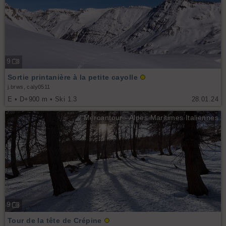
9
Sortie printanière à la petite cayolle
j.brws, caly0511
E • D+900 m • Ski 1.3
28.01.24
Mercantour - Alpes Maritimes Italiennes
9
Tour de la tête de Crépine