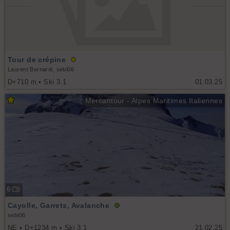
Tour de crépine
Laurent Bernardi, sebi06
D+710 m • Ski 3.1
01.03.25
Mercantour - Alpes Maritimes Italiennes
6
Cayolle, Garrets, Avalanche
sebi06
NE • D+1234 m • Ski 3.1
21.02.25