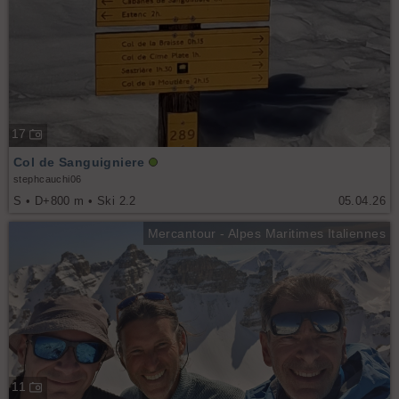
17
Col de Sanguigniere
stephcauchi06
S • D+800 m • Ski 2.2
05.04.26
Mercantour - Alpes Maritimes Italiennes
11