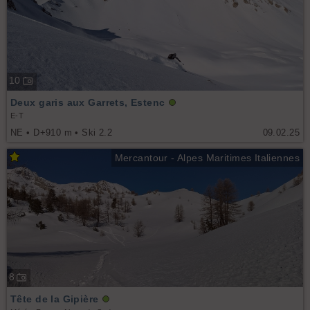
10
Deux garis aux Garrets, Estenc
E-T
NE • D+910 m • Ski 2.2
09.02.25
Mercantour - Alpes Maritimes Italiennes
8
Tête de la Gipière