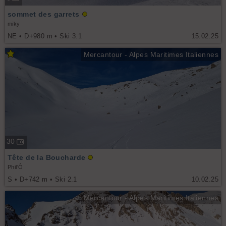
sommet des garrets
miky
NE • D+980 m • Ski 3.1
15.02.25
Mercantour - Alpes Maritimes Italiennes
30
Tête de la Boucharde
Phil'Ô
S • D+742 m • Ski 2.1
10.02.25
Mercantour - Alpes Maritimes Italiennes