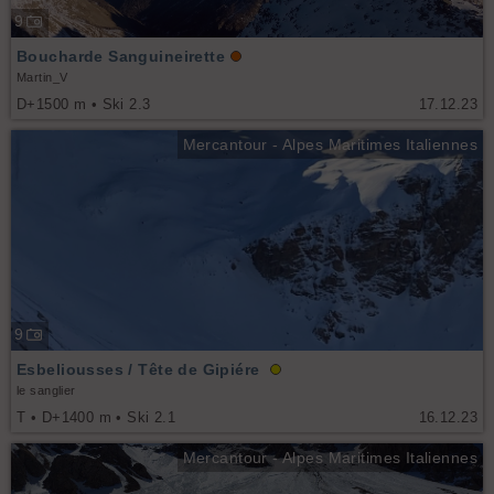
9
Boucharde Sanguineirette
Martin_V
D+1500 m • Ski 2.3
17.12.23
Mercantour - Alpes Maritimes Italiennes
9
Esbeliousses / Tête de Gipiére
le sanglier
T • D+1400 m • Ski 2.1
16.12.23
Mercantour - Alpes Maritimes Italiennes