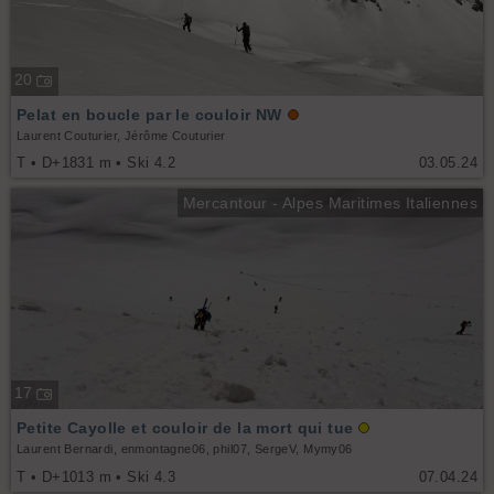
20
Pelat en boucle par le couloir NW
Laurent Couturier, Jérôme Couturier
T • D+1831 m • Ski 4.2
03.05.24
Mercantour - Alpes Maritimes Italiennes
17
Petite Cayolle et couloir de la mort qui tue
Laurent Bernardi, enmontagne06, phil07, SergeV, Mymy06
T • D+1013 m • Ski 4.3
07.04.24