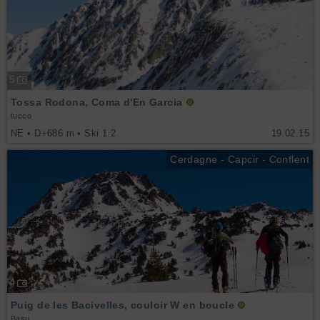
5
Tossa Rodona, Coma d'En Garcia
tucco
NE • D+686 m • Ski 1.2
19.02.15
Cerdagne - Capcir - Conflent
4
Puig de les Bacivelles, couloir W en boucle
Basu