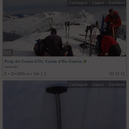
Cerdagne - Capcir - Conflent
5
Puig de Coma d'Or, Coma d'En Garcia
James83
E • D+1000 m • Ski 1.2
03.12.11
Cerdagne - Capcir - Conflent