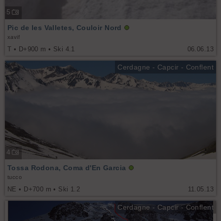
5
Pic de les Valletes, Couloir Nord
xavif
T • D+900 m • Ski 4.1
06.06.13
Cerdagne - Capcir - Conflent
4
Tossa Rodona, Coma d'En Garcia
tucco
NE • D+700 m • Ski 1.2
11.05.13
Cerdagne - Capcir - Conflent