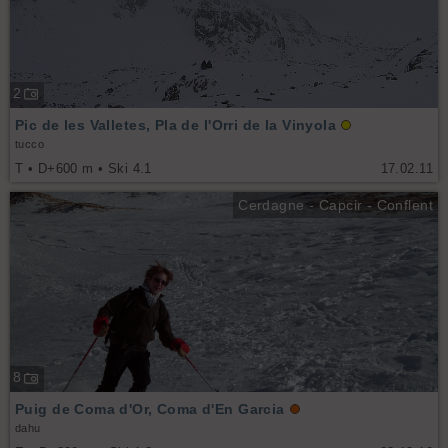
2
Pic de les Valletes, Pla de l'Orri de la Vinyola
tucco
T • D+600 m • Ski 4.1
17.02.11
Cerdagne - Capcir - Conflent
8
Puig de Coma d'Or, Coma d'En Garcia
dahu