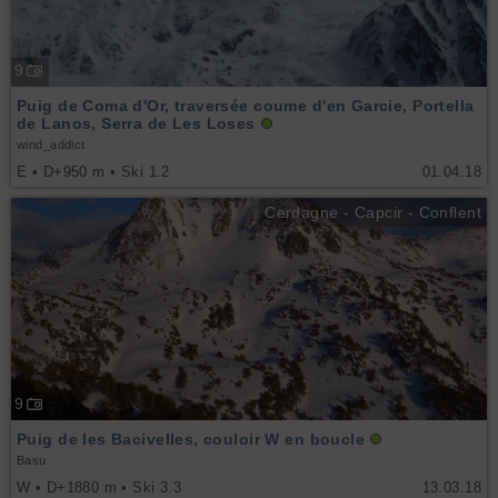
9
Puig de Coma d'Or, traversée coume d'en Garcie, Portella
de Lanos, Serra de Les Loses
wind_addict
E • D+950 m • Ski 1.2
01.04.18
Cerdagne - Capcir - Conflent
9
Puig de les Bacivelles, couloir W en boucle
Basu
W • D+1880 m • Ski 3.3
13.03.18