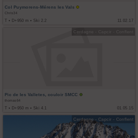
Col Puymorens-Mérens les Vals
Chris34
T • D+950 m • Ski 2.2
11.02.17
Cerdagne - Capcir - Conflent
Pic de les Valletes, couloir SMCC
thomas64
T • D+950 m • Ski 4.1
01.05.15
Cerdagne - Capcir - Conflent