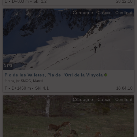
E • D+800 m • Ski 1.2
28.12.10
Cerdagne - Capcir - Conflent
9
Pic de les Valletes, Pla de l'Orri de la Vinyola
fontra, josSMCC, Manel
T • D+1450 m • Ski 4.1
18.04.10
Cerdagne - Capcir - Conflent