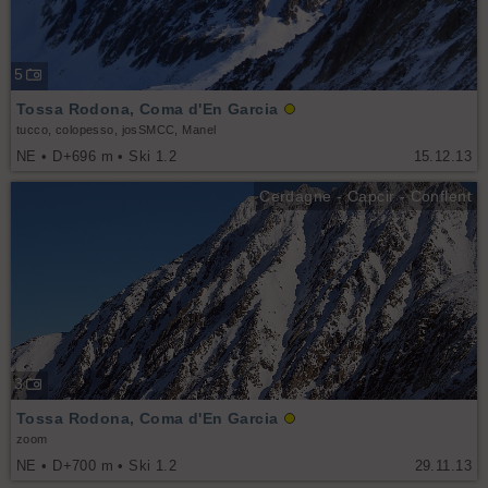
5
Tossa Rodona, Coma d'En Garcia
tucco, colopesso, josSMCC, Manel
NE • D+696 m • Ski 1.2
15.12.13
Cerdagne - Capcir - Conflent
3
Tossa Rodona, Coma d'En Garcia
zoom
NE • D+700 m • Ski 1.2
29.11.13