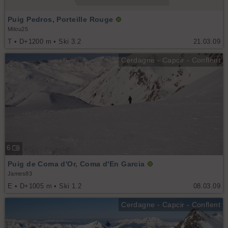
Puig Pedros, Porteille Rouge
Milou25
T • D+1200 m • Ski 3.2
21.03.09
Cerdagne - Capcir - Conflent
6
Puig de Coma d'Or, Coma d'En Garcia
James83
E • D+1005 m • Ski 1.2
08.03.09
Cerdagne - Capcir - Conflent