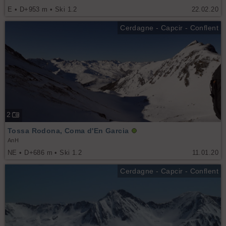
E • D+953 m • Ski 1.2
22.02.20
Cerdagne - Capcir - Conflent
2
Tossa Rodona, Coma d'En Garcia
AnH
NE • D+686 m • Ski 1.2
11.01.20
Cerdagne - Capcir - Conflent