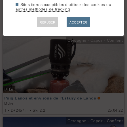
Sites tiers succeptibles d'utiliser des cookies ou
5
autres méthodes de tracking
pic de la mine
REFUSER
ACCEPTER
Antoine_77, tlcd
NE • D+747 m • Ski 1.3
11.04.26
Cerdagne - Capcir - Conflent
10
Puig Lanos et environs de l'Estany de Lanos
Miche
T • D+2457 m • Ski 2.2
25.04.22
Cerdagne - Capcir - Conflent