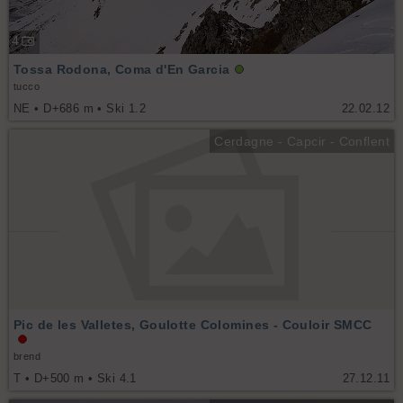
4
Tossa Rodona, Coma d'En Garcia
tucco
NE • D+686 m • Ski 1.2
22.02.12
Cerdagne - Capcir - Conflent
Pic de les Valletes, Goulotte Colomines - Couloir SMCC
brend
T • D+500 m • Ski 4.1
27.12.11