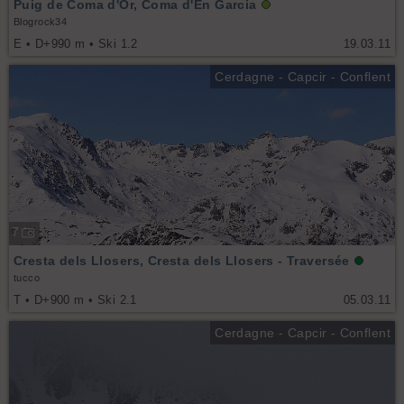
Puig de Coma d'Or, Coma d'En Garcia
Blogrock34
E • D+990 m • Ski 1.2
19.03.11
Cerdagne - Capcir - Conflent
7
Cresta dels Llosers, Cresta dels Llosers - Traversée
tucco
T • D+900 m • Ski 2.1
05.03.11
Cerdagne - Capcir - Conflent