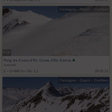
T • D+2000 m • Ski 2.2
28.03.12
Cerdagne - Capcir - Conflent
8
Puig de Coma d'Or, Coma d'En Garcia
James83
E • D+940 m • Ski 1.2
24.03.12
Cerdagne - Capcir - Conflent