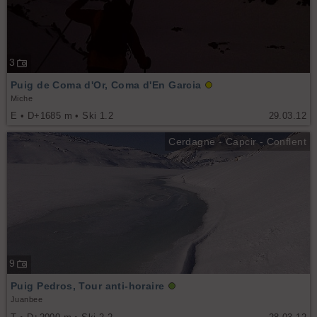
3
Puig de Coma d'Or, Coma d'En Garcia
Miche
E • D+1685 m • Ski 1.2
29.03.12
Cerdagne - Capcir - Conflent
9
Puig Pedros, Tour anti-horaire
Juanbee