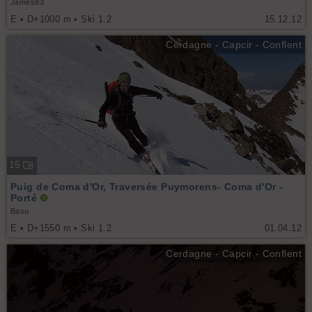
James83
E • D+1000 m • Ski 1.2
15.12.12
Cerdagne - Capcir - Conflent
15
Puig de Coma d'Or, Traversée Puymorens- Coma d'Or -
Porté
Basu
E • D+1550 m • Ski 1.2
01.04.12
Cerdagne - Capcir - Conflent