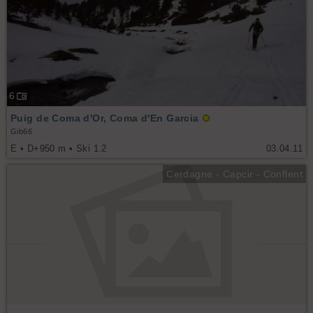
6
Puig de Coma d'Or, Coma d'En Garcia
Gib66
E • D+950 m • Ski 1.2
03.04.11
Cerdagne - Capcir - Conflent