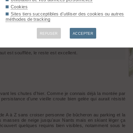
Cookies
Sites tiers succeptibles d'utiliser des cookies ou autres
Com.
méthodes de tracking
grand chose sur le chemin mais en skiant léger on évite les
ins
REFUSER
ACCEPTER
re, parfois soufflée à de rares endroits. Rien de trop.
aut est soufflée, le reste est excellent.
 avant les chutes d'hier. Comme je connais déjà la montée par
a persistance d'une vieille croute bien gelée qui aurait résisté
de A à Z sans croiser personne (le bûcheron au parking et la
s masses de neige jusqu'aux Nants mais en skiant léger ça
 découvert quelques requins bien visibles, notamment sous le