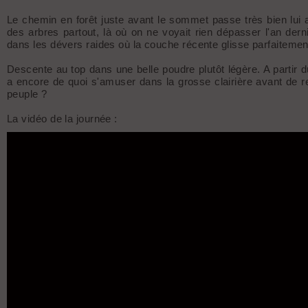
Le chemin en forêt juste avant le sommet passe très bien lui 
des arbres partout, là où on ne voyait rien dépasser l'an der
dans les dévers raides où la couche récente glisse parfaitement
Descente au top dans une belle poudre plutôt légère. A partir d
a encore de quoi s'amuser dans la grosse clairière avant de r
peuple ?
La vidéo de la journée :