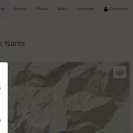
ies
Forums
Photos
Matos
Annonces
Connexion
es Nants
+
−
à
i
s