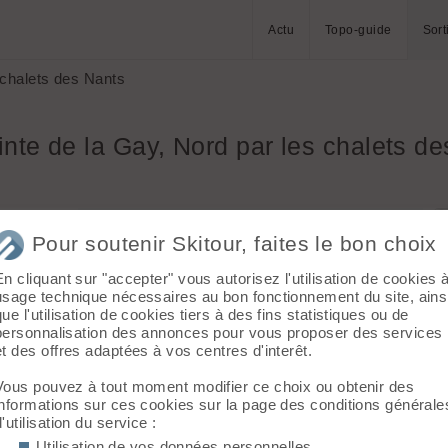
Actu
Topo-guide
Sort
 chalets des Nants
inte de la Gay, Nord par les chalets d
Massif :
Chablais - Faucigny
Pour soutenir Skitour, faites le bon choix
Départ :
L'Ermont (1010 m)
En cliquant sur "accepter" vous autorisez l'utilisation de cookies 
Topo associé :
Pointe de la Gay, Nord par
usage technique nécessaires au bon fonctionnement du site, ains
les chalets des Nants
que l'utilisation de cookies tiers à des fins statistiques ou de
personnalisation des annonces pour vous proposer des services
Sommet associé :
Pointe de la Gay (1801
r moment,
et des offres adaptées à vos centres d'interêt.
m)
Vous pouvez à tout moment modifier ce choix ou obtenir des
Orientation :
N
informations sur ces cookies sur la page des conditions générale
d'utilisation du service :
Dénivelé :
791 m.
Utilisation de vos données personnelles
Ski :
2.2