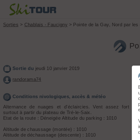
Sorties
>
Chablais - Faucigny
> Pointe de la Gay, Nord par les
Po
Sortie du
jeudi 10 janvier 2019
randorama74
Conditions nivologiques, accès & météo
Alternance de nuages et d'éclaircies. Vent assez fort pa
surtout à partir du plateau de Tré-le-Saix.
Etat de la route : Déneigée Altitude du parking : 1010
Altitude de chaussage (montée) : 1010
Altitude de déchaussage (descente) : 1010