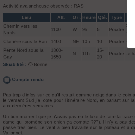
Activité avalancheuse observée : RAS
Lieu
Alt.
Ori.
Heure
Qté.
Type
Chemin vers les
Pas 
1100
W
9h
5
Poudre
Nants
requ
Clairière sous le Ban
1400
NE
10h
10
Poudre
Poud
Pente Nord sous la
1800-
15-
N
11h
Poudre
Le h
Gay
1650
20
Skiabilité :
🙂 Bonne
Compte rendu
Pas trop d'infos sur ce qu'il restait comme neige dans le coin
le versant Sud j'ai opté pour l'itinéraire Nord, en pariant sur l
aux dernières semaines...
Un bon moment que je n'avais pas eu le luxe de faire la trace 
dame qui promène son chien ça compte ???). Il n'y a pas de
passe très bien. Le vent a bien travaillé sur le plateau et a
Vallonnet.