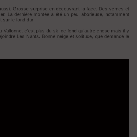
aussi. Grosse surprise en découvrant la face. Des vernes et
nier. La dernière montée a été un peu laborieuse, notamment
 sur le fond dur.
u Vallonnet c'est plus du ski de fond qu'autre chose mais il y
ejoindre Les Nants. Bonne neige et solitude, que demande le