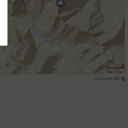
1 km
Tiles © Esri
Géoportail IGN