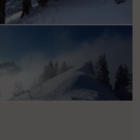
Chemin après le col 1548
Crête sommitale