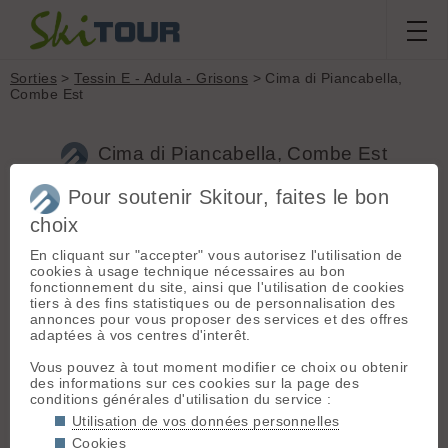
Sorties
>
Tessin E - Adula - Grisons
> Cima di Piancabella,
Combe Est
Cima di Piancabella, Combe Est
Pour soutenir Skitour, faites le bon
Sortie du
dimanche 2 juin 2013
choix
Massif :
Tessin E -
Adula - Grisons
Ajen Zenith
En cliquant sur "accepter" vous autorisez l'utilisation de
Départ :
Cusiè
cookies à usage technique nécessaires au bon
(1619 m)
fonctionnement du site, ainsi que l'utilisation de cookies
tiers à des fins statistiques ou de personnalisation des
Conditions nivologiques,
Topo associé :
annonces pour vous proposer des services et des offres
Cima di Piancabella,
accès & météo
adaptées à vos centres d'interêt.
Combe Est
Mauvais temps sur le Nord des
Vous pouvez à tout moment modifier ce choix ou obtenir
Alpes, fort foehn de nord débordant
Sommet associé :
des informations sur ces cookies sur la page des
de la crête frontalière
Cima di Piancabella
conditions générales d'utilisation du service :
Grisons/Tessin, résultat temps
(2670 m)
Utilisation de vos données personnelles
couvert contrairement au beau
escompté
Orientation :
E
Cookies