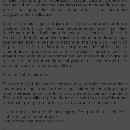
difficile, plus lent qu'à l'habitude… chacun aura du prendre un
peu sur lui pour conformer ses aspirations à celles du groupe,
perdre un peu de chacun pour réussir une aventure
obligatoirement collective.
Merci à François, qui a « joué » le guide avec une bande de
gaulois parfois un peu trop expérimentés pour se plier
docilement à la discipline nécessaire à l’exercice. Merci à
Damien et Matt D. pour l’itinéraire, à David pour le démarchage
des boites, pour le bus et la trésorerie, merci à Nico H et Nico
G pour les vidéos, à Béa pour les photos… Merci à ceux qui
étaient devant pour faire chauffer les cuisses, merci à ceux qui
étaient derrières pour accompagner et soutenir le groupe, et
qui se sont tout autant donné physiquement. Merci aux filles
qui n’ont pas démérité dans l’effort.
Merci à Nat. Of course...
Et bravo à Cyril, journaliste embarqué au dernier moment dans
l’aventure et qui a su se fondre parfaitement dans le groupe
pour préparer un article long, qu’on espère voir un jour dans
Revue XXI (ou ailleurs). Nul doute que son regard extérieur sur
notre petit groupe de farfelus sera éclairant et enrichissant.
"- alors Nat, la retraite des tractages, c'est pour l'an prochain?
- ah non, certainement pas!
- ça tombe bien, nous non plus!"