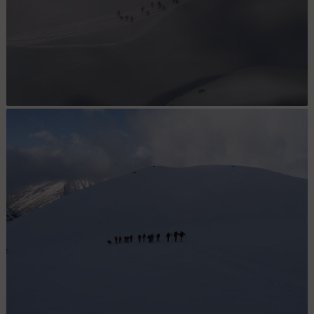
On surplomble Nat' ! : Après une montée à un bon train, nous
sommes enfin en vue de Nat et de son attelage !