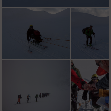
Les voici : Les voici tous !
Nat est aux anges ! : Et oui, il y a de quoi
Excusé : Claude met
être content, la neige est là, et les
aussi les mains à la
averses laissent la place au Soleil.
pâte.