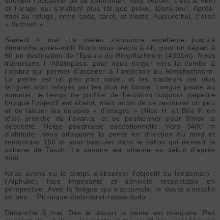
souvent l’occasion de se confronter. Vers 3600m, c’est le vent
et l’orage qui s’invitent plus tôt que prévu. Demi-tour. Après-
midi au refuge, entre soda, tarot, et sieste. Aujourd’hui, c’était
« Buthorn ».
Samedi 4 mai. La météo s’annonce excellente jusqu’à
dimanche après-midi. Nous nous levons à 4h, pour un départ à
5h en destination de l’Epaule du Rimpfischnorn (4001m). Nous
traversons l ‘Allalinpass, pour nous diriger vers la combe à
l’ombre qui permet d’accéder à l’antécime du Rimpfischhorn.
La pente est un peu plus raide, et les tracteurs les plus
fatigués sont relayés par les plus en forme. Longue pause au
sommet, le temps de profiter de l’émotion toujours palpable
lorsque l’objectif est atteint, mais aussi de se restaurer un peu
et de laisser les équipes « d’images » (Nico H. et Béa F. en
tête) prendre de l’avance et se positionner pour filmer la
descente. Neige poudreuse exceptionnelle. Vers 3400 m
d’altitude, nous attaquons la pente en direction du nord et
remontons 150 m pour basculer dans le vallon qui dessert la
cabane de Tasch. La cabane est atteinte en début d’après
midi.
Nous avons eu le temps d’observer l’objectif du lendemain :
l’Alphubel, face imposante et dénivelé respectable en
perspective. Avec la fatigue qui s’accumule, le doute s’installe
un peu… Pic-nique-dodo-tarot-repas-dodo.
Dimanche 5 mai. Dès le départ la pente est marquée. Pas