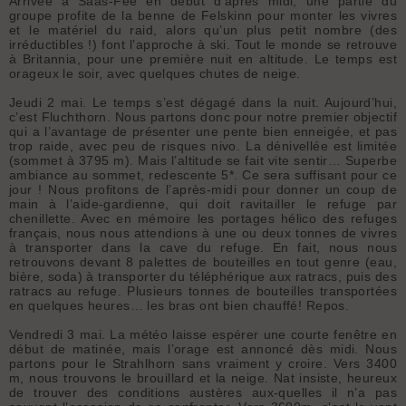
Arrivée à Saas-Fee en début d’après midi, une partie du
groupe profite de la benne de Felskinn pour monter les vivres
et le matériel du raid, alors qu’un plus petit nombre (des
irréductibles !) font l’approche à ski. Tout le monde se retrouve
à Britannia, pour une première nuit en altitude. Le temps est
orageux le soir, avec quelques chutes de neige.
Jeudi 2 mai. Le temps s’est dégagé dans la nuit. Aujourd’hui,
c’est Fluchthorn. Nous partons donc pour notre premier objectif
qui a l’avantage de présenter une pente bien enneigée, et pas
trop raide, avec peu de risques nivo. La dénivellée est limitée
(sommet à 3795 m). Mais l’altitude se fait vite sentir… Superbe
ambiance au sommet, redescente 5*. Ce sera suffisant pour ce
jour ! Nous profitons de l’après-midi pour donner un coup de
main à l’aide-gardienne, qui doit ravitailler le refuge par
chenillette. Avec en mémoire les portages hélico des refuges
français, nous nous attendions à une ou deux tonnes de vivres
à transporter dans la cave du refuge. En fait, nous nous
retrouvons devant 8 palettes de bouteilles en tout genre (eau,
bière, soda) à transporter du téléphérique aux ratracs, puis des
ratracs au refuge. Plusieurs tonnes de bouteilles transportées
en quelques heures… les bras ont bien chauffé! Repos.
Vendredi 3 mai. La météo laisse espérer une courte fenêtre en
début de matinée, mais l’orage est annoncé dès midi. Nous
partons pour le Strahlhorn sans vraiment y croire. Vers 3400
m, nous trouvons le brouillard et la neige. Nat insiste, heureux
de trouver des conditions austères aux-quelles il n’a pas