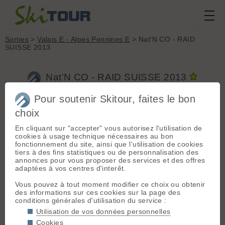
Sorties
>
Valais E - Alpes Pennines E
> Nat'N CO - RAID
SUISSE 2013
Nat'N CO - RAID SUISSE 2013
Pour soutenir Skitour, faites le bon
Sortie du
dimanche 5 mai 2013
choix
Massif :
Valais E -
Alpes Pennines E
ela
,
casscroot
,
damichou
,
David
En cliquant sur "accepter" vous autorisez l'utilisation de
Départ :
Täsch
cookies à usage technique nécessaires au bon
Z
,
Jeroen
,
nat
(1450 m)
fonctionnement du site, ainsi que l'utilisation de cookies
tiers à des fins statistiques ou de personnalisation des
Topo associé :
annonces pour vous proposer des services et des offres
Conditions nivologiques,
Alphubel, depuis
adaptées à vos centres d'interêt.
Täschhütte
accès & météo
Vous pouvez à tout moment modifier ce choix ou obtenir
Perturbé le 1er mai. 10 cm de
Sommet associé :
des informations sur ces cookies sur la page des
fraiche. Grand beau le 2 mai,
Alphubel (4206 m)
conditions générales d'utilisation du service :
orageux le 3 mais (15 cm de
Utilisation de vos données personnelles
fraiche), grand beau le 4 mai, beau
Orientation :
E
avec mer de nuage se couvrant
Cookies