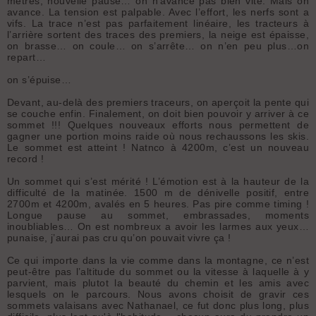
mètres, nouvelle pause… on n’avance pas bien vite. Mais on
avance. La tension est palpable. Avec l’effort, les nerfs sont a
vifs. La trace n’est pas parfaitement linéaire, les tracteurs à
l’arrière sortent des traces des premiers, la neige est épaisse,
on brasse… on coule… on s’arrête… on n’en peu plus…on
repart…
on s’épuise…
Devant, au-delà des premiers traceurs, on aperçoit la pente qui
se couche enfin. Finalement, on doit bien pouvoir y arriver à ce
sommet !!! Quelques nouveaux efforts nous permettent de
gagner une portion moins raide où nous rechaussons les skis.
Le sommet est atteint ! Natnco à 4200m, c’est un nouveau
record !
Un sommet qui s’est mérité ! L’émotion est à la hauteur de la
difficulté de la matinée. 1500 m de dénivelle positif, entre
2700m et 4200m, avalés en 5 heures. Pas pire comme timing !
Longue pause au sommet, embrassades, moments
inoubliables… On est nombreux a avoir les larmes aux yeux…
punaise, j’aurai pas cru qu’on pouvait vivre ça !
Ce qui importe dans la vie comme dans la montagne, ce n’est
peut-être pas l’altitude du sommet ou la vitesse à laquelle à y
parvient, mais plutot la beauté du chemin et les amis avec
lesquels on le parcours. Nous avons choisit de gravir ces
sommets valaisans avec Nathanael, ce fut donc plus long, plus