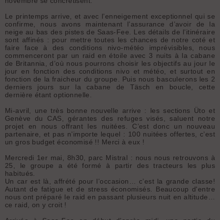
novembre se concrétisent.
Le printemps arrive, et avec l’enneigement exceptionnel qui se
confirme, nous avons maintenant l’assurance d’avoir de la
neige au bas des pistes de Saas-Fee. Les détails de l’itinéraire
sont affinés : pour mettre toutes les chances de notre coté et
faire face à des conditions nivo-météo imprévisibles, nous
commenceront par un raid en étoile avec 3 nuits à la cabane
de Britannia, d’où nous pourrons choisir les objectifs au jour le
jour en fonction des conditions nivo et météo, et surtout en
fonction de la fraicheur du groupe. Puis nous basculerons les 2
derniers jours sur la cabane de Täsch en boucle, cette
dernière étant optionnelle.
Mi-avril, une très bonne nouvelle arrive : les sections Üto et
Genève du CAS, gérantes des refuges visés, saluent notre
projet en nous offrant les nuitées. C’est donc un nouveau
partenaire, et pas n’importe lequel : 100 nuitées offertes, c’est
un gros budget économisé !! Merci à eux !
Mercredi 1er mai, 8h30, parc Mistral : nous nous retrouvons à
25, le groupe a été formé à partir des tracteurs les plus
habitués.
Un car est là, affrété pour l’occasion… c’est la grande classe!
Autant de fatigue et de stress économisés. Beaucoup d'entre
nous ont préparé le raid en passant plusieurs nuit en altitude…
ce raid, on y croit !