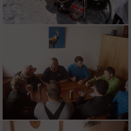
Après la descente ... : Après une excelente descente, et un dernier
tractage pour Remonter au refuge Britannia, toute l'équipe profite
d'un repos bien mérité autour d'une bonne table. En arrière plan, on
devine la pente ravagée par le passage des 25
Natnco raid Suisse : J3. Tentative du jour avorté, alors barbu ou...