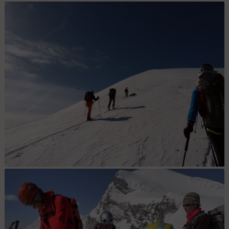
Natnco raid Suisse : J3. Changement
Instant de partage. :
d'ambiance...
Jour 2 : Un instant de
partage, lors d'une
pause sur les pentes
du Fluchthorn.
Maître drône : Un drônolotype commande à son drône d'objet volant
de veiller à ce qu'aucun tractausaure ne tire au flanc. Gare aux
fumistes, ça pourrait barder ;).