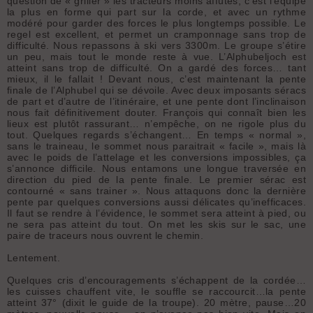
question de « griller » les tracteurs moins affutés, c’est l’équipe
la plus en forme qui part sur la corde, et avec un rythme
modéré pour garder des forces le plus longtemps possible. Le
regel est excellent, et permet un cramponnage sans trop de
difficulté. Nous repassons à ski vers 3300m. Le groupe s’étire
un peu, mais tout le monde reste à vue. L’Alphubeljoch est
atteint sans trop de difficulté. On a gardé des forces… tant
mieux, il le fallait ! Devant nous, c’est maintenant la pente
finale de l’Alphubel qui se dévoile. Avec deux imposants séracs
de part et d’autre de l’itinéraire, et une pente dont l’inclinaison
nous fait définitivement douter. François qui connaît bien les
lieux est plutôt rassurant… n’empêche, on ne rigole plus du
tout. Quelques regards s’échangent… En temps « normal »,
sans le traineau, le sommet nous paraitrait « facile », mais là
avec le poids de l’attelage et les conversions impossibles, ça
s’annonce difficile. Nous entamons une longue traversée en
direction du pied de la pente finale. Le premier sérac est
contourné « sans trainer ». Nous attaquons donc la dernière
pente par quelques conversions aussi délicates qu’inefficaces.
Il faut se rendre à l’évidence, le sommet sera atteint à pied, ou
ne sera pas atteint du tout. On met les skis sur le sac, une
paire de traceurs nous ouvrent le chemin.
Lentement.
Quelques cris d’encouragements s’échappent de la cordée…
les cuisses chauffent vite, le souffle se raccourcit…la pente
atteint 37° (dixit le guide de la troupe). 20 mètre, pause…20