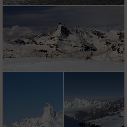
Encore des condition pourries. : Encore de la poudreuse, ça
commence à bien faire, on a eu que ça cette année :(.
Enfin le Sommet ! : Vue du Cervin depuis l'Alphubel, à 4200 mètres
! Manque de chance, mes fixes sont gelées et je ne peux pas finir
le tractage pour les deniers mètres restants, mais peu importe,
l'arrivée est magnifique, et je retrouve le groupe de