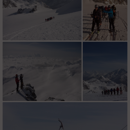
Dans les dernières pentes : J2... on tient
J2 - Montée au
le bon bout!
Fluchthorn
Contemplation : Matthieu et François....
J2 montée au
discut sur le marinelli
Fluchthorn