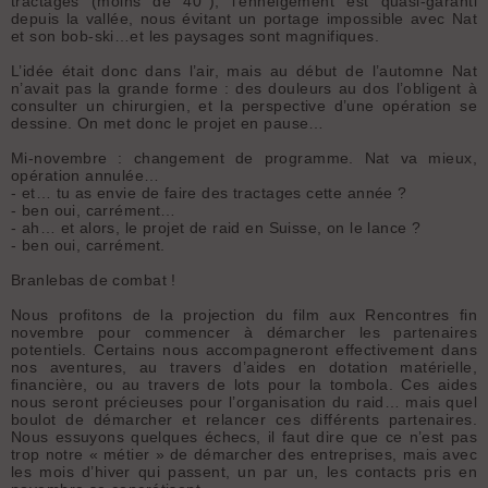
tractages (moins de 40°), l’enneigement est quasi-garanti
depuis la vallée, nous évitant un portage impossible avec Nat
et son bob-ski…et les paysages sont magnifiques.
L’idée était donc dans l’air, mais au début de l’automne Nat
n’avait pas la grande forme : des douleurs au dos l’obligent à
consulter un chirurgien, et la perspective d’une opération se
dessine. On met donc le projet en pause…
Mi-novembre : changement de programme. Nat va mieux,
opération annulée…
- et… tu as envie de faire des tractages cette année ?
- ben oui, carrément…
- ah… et alors, le projet de raid en Suisse, on le lance ?
- ben oui, carrément.
Branlebas de combat !
Nous profitons de la projection du film aux Rencontres fin
novembre pour commencer à démarcher les partenaires
potentiels. Certains nous accompagneront effectivement dans
nos aventures, au travers d’aides en dotation matérielle,
financière, ou au travers de lots pour la tombola. Ces aides
nous seront précieuses pour l’organisation du raid… mais quel
boulot de démarcher et relancer ces différents partenaires.
Nous essuyons quelques échecs, il faut dire que ce n’est pas
trop notre « métier » de démarcher des entreprises, mais avec
les mois d’hiver qui passent, un par un, les contacts pris en