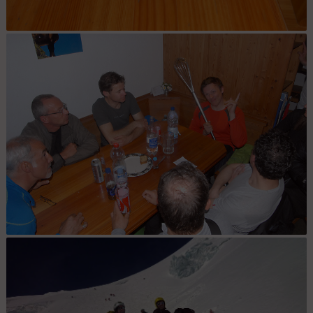
natescrocs : Natescrocs en Suisse...hasard ou coïncidence ?
Natescrocs : ...et son fouet !