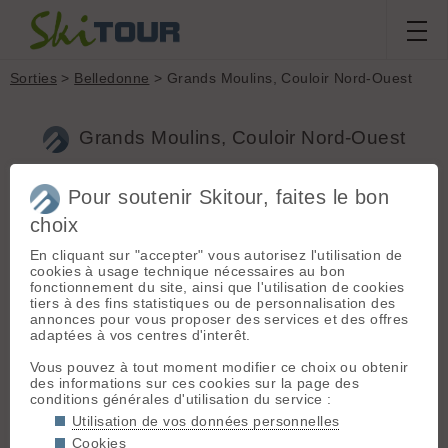
Sorties
>
Belledonne
> Grands Moulins, Couloir Nord-Ouest
Grands Moulins, Couloir Nord-Ouest
Pour soutenir Skitour, faites le bon
Sortie du
vendredi 2 avril 2010
Massif :
Belledonne
choix
Départ :
Route de
dargaud
Val Pelouse (1400
En cliquant sur "accepter" vous autorisez l'utilisation de
m)
cookies à usage technique nécessaires au bon
fonctionnement du site, ainsi que l'utilisation de cookies
Conditions nivologiques,
Topo associé :
tiers à des fins statistiques ou de personnalisation des
Grands Moulins,
accès & météo
annonces pour vous proposer des services et des offres
Couloir Nord-Ouest
adaptées à vos centres d'interêt.
Beau, froid, qq nuages
Etat de la route : Neige a partir de
Sommet associé :
Vous pouvez à tout moment modifier ce choix ou obtenir
2km du Molliet, on a du s'arreter
Grands Moulins
des informations sur ces cookies sur la page des
env 2km apres. Altitude du parking :
(2495 m)
conditions générales d'utilisation du service :
~1200m
Utilisation de vos données personnelles
Altitude de chaussage (montée) :
Orientation :
NW
1200m
Cookies