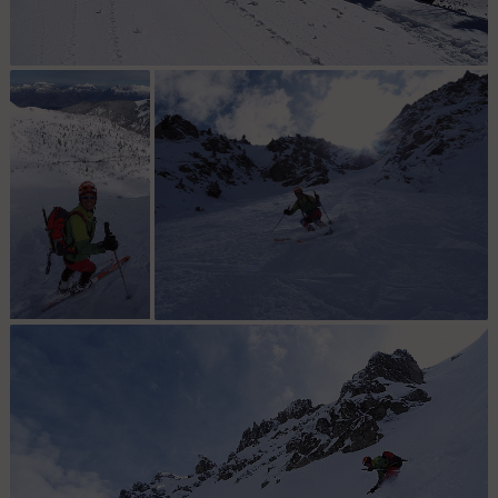
Val Pelouse : Mm dans la foret a Val Pelouse, c'est gavé.
Bas du couloir : Il
Bas du couloir : C'est la fin, on peut se
est content le
lâcher...
monsieur.