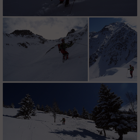
Premier virage : Aller, désserre les fesses, tout va bien se passer...
Haut du couloir : No traces et le haut du
Retour sur la Crête :
couloir bien visibles.
Depuis la crête et
grâce a un petit rayon
de soleil, les traces
sont bien visibles.