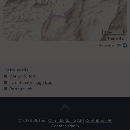
1 km
Tiles © Esri
Géoportail IGN
Cette sortie
Vue 1438 fois
Ils ont aimé :
sign.bbs
Partager
© 2026 Skitour
Confidentialité
API
Contribuez ❤️
Contact admin