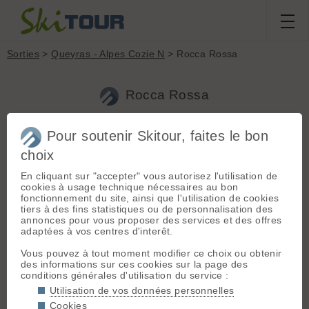
Sorties
>
Queyras - Alpes Cozie N
> Rocca Rossa
Rocca Rossa
Pour soutenir Skitour, faites le bon
Sortie du
dimanche 31 mai
Massif :
Queyras -
choix
2026
Alpes Cozie N
Départ :
Refuge
vivianesaraut
En cliquant sur "accepter" vous autorisez l'utilisation de
Agnel (2570 m)
cookies à usage technique nécessaires au bon
fonctionnement du site, ainsi que l'utilisation de cookies
Orientation :
NE
tiers à des fins statistiques ou de personnalisation des
Conditions nivologiques,
annonces pour vous proposer des services et des offres
Dénivelé :
1000 m.
accès & météo
adaptées à vos centres d'interêt.
Ski :
2.1
Météo/températures : 8 à 8 h beau,
Vous pouvez à tout moment modifier ce choix ou obtenir
se couvre à ,13 h
Faune :
Afficher les
des informations sur ces cookies sur la page des
Conditions d'accès/altitude du
zones sensibles
conditions générales d'utilisation du service :
parking : col Agnel ouvert mais peu
Utilisation de vos données personnelles
de neige, certains montent au col
Vieux skis sur le sac, neige pour descendre sur lac Floreant et
Cookies