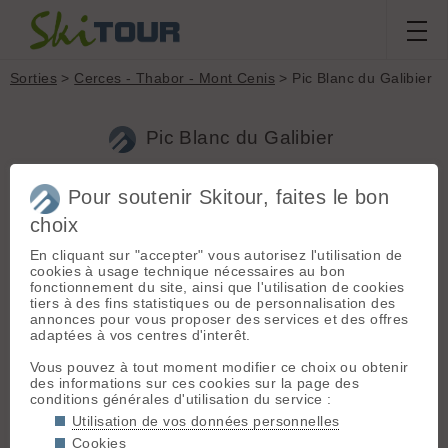
Sorties
>
Cerces - Thabor - Mont Cenis
> Pic Blanc du Galibier
Pic Blanc du Galibier
Pour soutenir Skitour, faites le bon
Sortie du
samedi 30 mai 2026
Massif :
Cerces -
choix
Thabor - Mont Cenis
vivianesaraut
Départ :
Le
En cliquant sur "accepter" vous autorisez l'utilisation de
Monêtier les Bains
cookies à usage technique nécessaires au bon
(1500 m)
fonctionnement du site, ainsi que l'utilisation de cookies
Conditions nivologiques,
tiers à des fins statistiques ou de personnalisation des
Orientation :
NE
accès & météo
annonces pour vous proposer des services et des offres
adaptées à vos centres d'interêt.
Météo/températures : route du
Dénivelé :
550 m.
Galibier ouverte donc on part de la
Ski :
2.1
Vous pouvez à tout moment modifier ce choix ou obtenir
route du Galibier
des informations sur ces cookies sur la page des
Faune :
Afficher les
conditions générales d'utilisation du service :
8 degrés à 7 H30 regel partiel, ciel
zones sensibles
brumeux
Utilisation de vos données personnelles
Conditions d'accès/altitude du
Cookies
parking : route dégagée