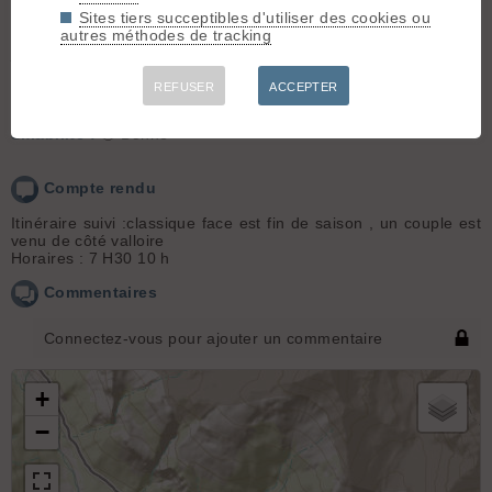
Altitude de chaussage/déchaussage : 2450 a peu près
Sites tiers succeptibles d'utiliser des cookies ou
Conditions pour le ski : on chausse à la voiture, neige continue
autres méthodes de tracking
jusqu'au sommet
Conditions nivo et activité avalancheuse : ras mais neige sale,
REFUSER
ACCEPTER
noire par endroits
Skiabilité :
🙂 Bonne
Compte rendu
Itinéraire suivi :classique face est fin de saison , un couple est
venu de côté valloire
Horaires : 7 H30 10 h
Commentaires
Connectez-vous pour ajouter un commentaire
+
−