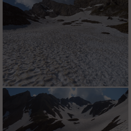
ça sort du couloir de Paré de Joux .... quant à savoir si ça rentre ?