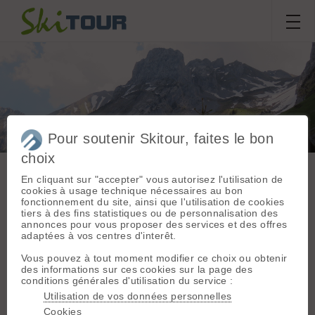
Pour soutenir Skitour, faites le bon
Paccaly
choix
En cliquant sur "accepter" vous autorisez l'utilisation de
cookies à usage technique nécessaires au bon
Sortie du
mercredi 27 mai
fonctionnement du site, ainsi que l'utilisation de cookies
Massif :
Bornes -
2026
tiers à des fins statistiques ou de personnalisation des
Aravis
annonces pour vous proposer des services et des offres
Départ :
Les
Freevernes
,
jlp
adaptées à vos centres d'interêt.
Confins (1430 m)
Vous pouvez à tout moment modifier ce choix ou obtenir
Topo associé :
Conditions nivologiques,
des informations sur ces cookies sur la page des
Tête de Paccaly,
conditions générales d'utilisation du service :
Face Nord-Ouest
accès & météo
Utilisation de vos données personnelles
Météo/températures :
Orientation :
NW
Cookies