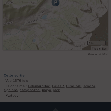
1 km
Tiles © Esri
Géoportail IGN
Cette sortie
Vue 1576 fois
Ils ont aimé :
Gdemarcillac
,
GillesR
,
Elise 740
,
Arno74
,
sign.bbs
,
cathy.bozon
,
maya
,
jack
Partager