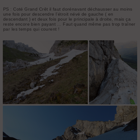
PS : Coté Grand Crêt il faut dorénavant déchausser au moins
une fois pour descendre l’étroit névé de gauche ( en
descendant ) et deux fois pour le principale à droite, mais ça
reste encore bien payant … Faut quand même pas trop traîner
par les temps qui courent !
1690 m - Je vais bientôt pouvoir chausser
Bien 4 à 5 mètres
d'épaisseur contre la
falaise du Paré de
Joux