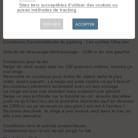
Gros soleil.
Sites tiers succeptibles d'utiliser des cookies ou
Dénivelé :
1500 m.
14 °C à 5h40 au parking des
autres méthodes de tracking
Ski :
3.2
confins en arrivant
.
Exposition :
1
Par bonheur, du vent bien frais qui
descend la combe.
Faune :
Afficher les
REFUSER
ACCEPTER
Sommet se couvrant avant midi
zones sensibles
25°C à 12h45 en partant
Conditions d'accès/altitude du parking : Les confins Ultra sec
Altitude de chaussage/déchaussage : 1690 m en rive gauche
Conditions pour le ski :
Neige de névé assez sale les 100 premiers mètres, ensuite ça
s’arrange.
Remontée en couteaux pour éviter de zipper dans le plus
raide, assez payant : La neige est juste tendre ce qu’il faut et
les couteaux pénètrent facilement avec un bon ancrage.
La neige est pas mal alvéolée mais vraiment pas gênant.
Neige un peu profonde sur le bombé au col, ensuite décaillée
juste ce qu’il faut lors de la première descente sauf en dessous
de 1900 m ou ça secouait un peu plus ( encore à l’ombre ).
Seconde descente, la neige a peu évolué sauf dans le bas où
elle s’est attendrie.
Conditions nivo et activité avalancheuse :
Visiblement tout ce qui devait purgé l’a fait