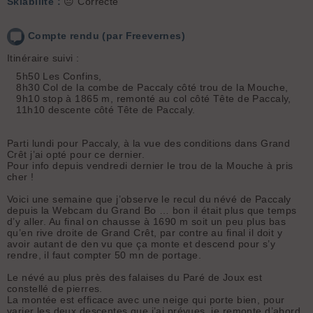
Skiabilité :
😐 Correcte
Compte rendu (par Freevernes)
Itinéraire suivi :
5h50 Les Confins,
8h30 Col de la combe de Paccaly côté trou de la Mouche,
9h10 stop à 1865 m, remonté au col côté Tête de Paccaly,
11h10 descente côté Tête de Paccaly.
Parti lundi pour Paccaly, à la vue des conditions dans Grand
Crêt j’ai opté pour ce dernier.
Pour info depuis vendredi dernier le trou de la Mouche à pris
cher !
Voici une semaine que j’observe le recul du névé de Paccaly
depuis la Webcam du Grand Bo … bon il était plus que temps
d’y aller. Au final on chausse à 1690 m soit un peu plus bas
qu’en rive droite de Grand Crêt, par contre au final il doit y
avoir autant de den vu que ça monte et descend pour s’y
rendre, il faut compter 50 mn de portage.
Le névé au plus près des falaises du Paré de Joux est
constellé de pierres.
La montée est efficace avec une neige qui porte bien, pour
varier les deux descentes que j’ai prévues, je remonte d’abord