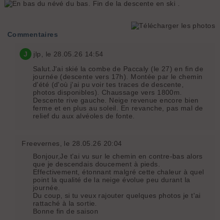
Pente sommitale
En bas du névé du bas. Fin de la descente en ski .
Commentaires
J
jlp
, le 28.05.26 14:54
Salut.J'ai skié la combe de Paccaly (le 27) en fin de
journée (descente vers 17h). Montée par le chemin
d'été (d'où j'ai pu voir tes traces de descente,
photos disponibles). Chaussage vers 1800m.
Descente rive gauche. Neige revenue encore bien
ferme et en plus au soleil. En revanche, pas mal de
relief du aux alvéoles de fonte.
Freevernes
, le 28.05.26 20:04
Bonjour,Je t'ai vu sur le chemin en contre-bas alors
que je descendais doucement à pieds.
Effectivement, étonnant malgré cette chaleur à quel
point la qualité de la neige évolue peu durant la
journée.
Du coup, si tu veux rajouter quelques photos je t'ai
rattaché à la sortie.
Bonne fin de saison