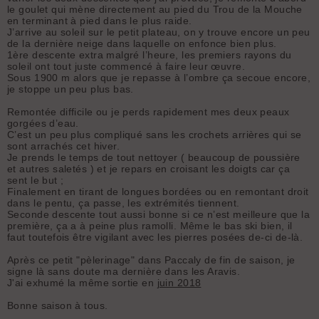
le goulet qui mène directement au pied du Trou de la Mouche
en terminant à pied dans le plus raide.
J’arrive au soleil sur le petit plateau, on y trouve encore un peu
de la dernière neige dans laquelle on enfonce bien plus.
1ère descente extra malgré l’heure, les premiers rayons du
soleil ont tout juste commencé à faire leur œuvre.
Sous 1900 m alors que je repasse à l’ombre ça secoue encore,
je stoppe un peu plus bas.
Remontée difficile ou je perds rapidement mes deux peaux
gorgées d’eau.
C’est un peu plus compliqué sans les crochets arrières qui se
sont arrachés cet hiver.
Je prends le temps de tout nettoyer ( beaucoup de poussière
et autres saletés ) et je repars en croisant les doigts car ça
sent le but ;
Finalement en tirant de longues bordées ou en remontant droit
dans le pentu, ça passe, les extrémités tiennent.
Seconde descente tout aussi bonne si ce n’est meilleure que la
première, ça a à peine plus ramolli. Même le bas ski bien, il
faut toutefois être vigilant avec les pierres posées de-ci de-là.
Après ce petit "pèlerinage" dans Paccaly de fin de saison, je
signe là sans doute ma dernière dans les Aravis.
J'ai exhumé la même sortie en
juin 2018
Bonne saison à tous.