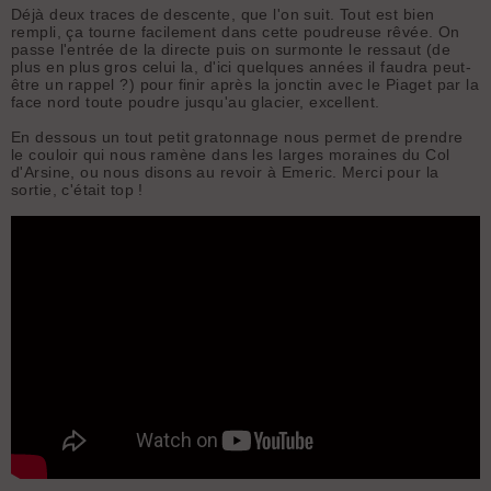
Déjà deux traces de descente, que l'on suit. Tout est bien
rempli, ça tourne facilement dans cette poudreuse rêvée. On
passe l'entrée de la directe puis on surmonte le ressaut (de
plus en plus gros celui la, d'ici quelques années il faudra peut-
être un rappel ?) pour finir après la jonctin avec le Piaget par la
face nord toute poudre jusqu'au glacier, excellent.
En dessous un tout petit gratonnage nous permet de prendre
le couloir qui nous ramène dans les larges moraines du Col
d'Arsine, ou nous disons au revoir à Emeric. Merci pour la
sortie, c'était top !