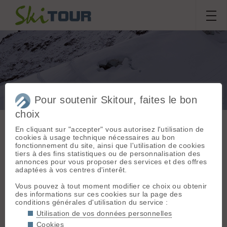
Pour soutenir Skitour, faites le bon
Agneau Blanc, Face
choix
Nord
En cliquant sur "accepter" vous autorisez l'utilisation de
cookies à usage technique nécessaires au bon
fonctionnement du site, ainsi que l'utilisation de cookies
Sortie du
vendredi 8 mai 2026
tiers à des fins statistiques ou de personnalisation des
Massif :
Ecrins
annonces pour vous proposer des services et des offres
Départ :
le Casset
adaptées à vos centres d'interêt.
Tim.Hugot
,
Em42
,
(1520 m)
gaspard.andrillon
Vous pouvez à tout moment modifier ce choix ou obtenir
Topo associé :
des informations sur ces cookies sur la page des
Montagne des
conditions générales d'utilisation du service :
Conditions nivologiques,
Agneaux (Calotte),
Utilisation de vos données personnelles
versant Nord
accès & météo
Cookies