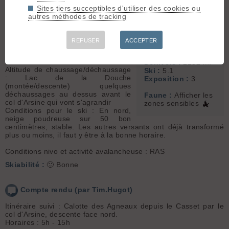
Météo/températures : Pas mal de
Sommet associé :
Sites tiers succeptibles d'utiliser des cookies ou
passages nuageux comme
Montagne des
autres méthodes de tracking
annoncé, pas trop froid (en haut
Agneaux (Calotte)
quand même un peu sans soleil et
(3634 m)
sans bouger)
REFUSER
ACCEPTER
Conditions d'accès/altitude du
Orientation :
T
parking : Parking au Casset devant
la barrière
Dénivelé :
2232 m.
Altitude de chaussage/déchaussage
Ski :
5.1
: Lac de la Douche
Exposition :
3
(montée/descente) quelques
déchaussages au dessus avant le
Faune :
Afficher les
col d'Arsine qui vont s'agrandir
zones sensibles
Conditions pour le ski : En nord,
neige poudreuse sur 50 bon
centimètres, stable. Les autres versants ont déjà transformé
plus ou moins, il faut y être à la bonne horaire.
Conditions nivo et activité avalancheuse : RAS
Skiabilité :
🙂 Bonne
Compte rendu (par Tim.Hugot)
Itinéraire suivi : Calotte des Agneaux depuis le Casset par le
col d'Arsine, descente face nord.
Horaires : 5h - 15h