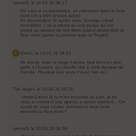
simonS
, le 10.05.26 08:17
On vous a vu descendre, on remontait dans la face
nord (on a bien brassé aussi)
En descendant 1h après vous, la neige s’était
humidifiée :( on a même eu une purge qui est
passé au dessus de nos têtes quand descendait la
face nord (après la jonction avec le Piaget)
E
Em42
, le 10.05.26 08:24
Ah mince, avec la neige fraiche, faut faire un peu
gaffe à l'horaire, ça chauffe vite à cette époque de
l'année. Heureux que vous n'ayez rien eu !
Tim.Hugot
, le 10.05.26 08:25
simonS alors là tu m'en bouches un coin, je ne
vous ai vraiment pas aperçu a aucun moment... On
aurait dû vous croiser pourtant si vous avez
remonté la face nord ?
simonS
, le 10.05.26 08:36