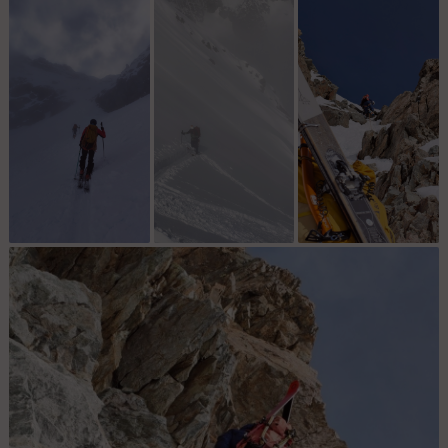
Montée classique
Vers le petit col
Arrivé au col au
1er rappel
dessus du glacier du
Casset