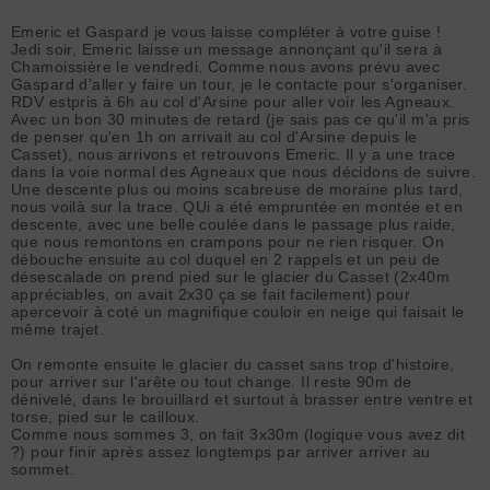
Emeric et Gaspard je vous laisse compléter à votre guise !
Jedi soir, Emeric laisse un message annonçant qu'il sera à
Chamoissière le vendredi. Comme nous avons prévu avec
Gaspard d'aller y faire un tour, je le contacte pour s'organiser.
RDV estpris à 6h au col d'Arsine pour aller voir les Agneaux.
Avec un bon 30 minutes de retard (je sais pas ce qu'il m'a pris
de penser qu'en 1h on arrivait au col d'Arsine depuis le
Casset), nous arrivons et retrouvons Emeric. Il y a une trace
dans la voie normal des Agneaux que nous décidons de suivre.
Une descente plus ou moins scabreuse de moraine plus tard,
nous voilà sur la trace. QUi a été empruntée en montée et en
descente, avec une belle coulée dans le passage plus raide,
que nous remontons en crampons pour ne rien risquer. On
débouche ensuite au col duquel en 2 rappels et un peu de
désescalade on prend pied sur le glacier du Casset (2x40m
appréciables, on avait 2x30 ça se fait facilement) pour
apercevoir à coté un magnifique couloir en neige qui faisait le
même trajet.
On remonte ensuite le glacier du casset sans trop d'histoire,
pour arriver sur l'arête ou tout change. Il reste 90m de
dénivelé, dans le brouillard et surtout à brasser entre ventre et
torse, pied sur le cailloux.
Comme nous sommes 3, on fait 3x30m (logique vous avez dit
?) pour finir après assez longtemps par arriver arriver au
sommet.