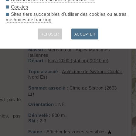
Cookies
Sites tiers succeptibles d'utiliser des cookies ou autres
méthodes de tracking
Isola / 1ere sortie de la saison
REFUSER
ACCEPTER
Massif :
Mercantour - Alpes Maritimes
Italiennes
Départ :
Isola 2000 (station) (2040 m)
Topo associé :
Antécime de Sistron: Couloir
Nord Est
Sommet associé :
Cime de Sistron (2603
m)
est pas le
Orientation :
NE
Dénivelé :
800 m.
nies, pas
Ski :
2.3
Faune :
Afficher les zones sensibles