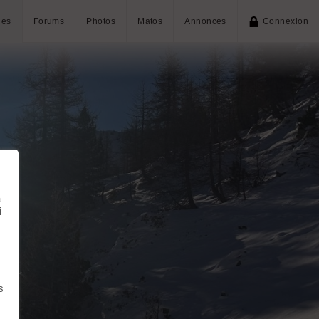
ies
Forums
Photos
Matos
Annonces
Connexion
à
i
s