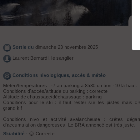
Sortie du
dimanche 23 novembre 2025
Laurent Bernardi
,
le sanglier
Conditions nivologiques, accès & météo
Météo/températures : -7 au parking à 8h30 un bon -10 là haut.
Conditions d'accès/altitude du parking : correcte
Altitude de chaussage/déchaussage : parking
Conditions pour le ski : il faut rester sur les pistes mais c’
grand kif
Conditions nivo et activité avalancheuse : crêtes dégar
d’accumulation dangereuses. Le BRA annoncé est très juste.
Skiabilité :
😐 Correcte