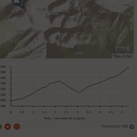
500 m
Tiles © Esri
Géoportail IGN