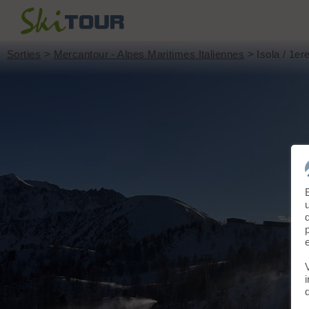
Sorties
>
Mercantour - Alpes Maritimes Italiennes
> Isola / 1ere