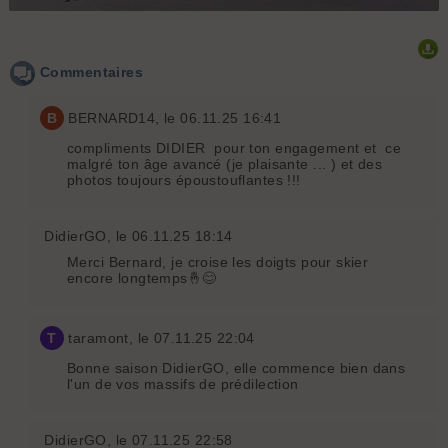
Nos deux traces sur la gauche en bonne poudreuse
Commentaires
B
BERNARD14
, le 06.11.25 16:41
compliments DIDIER pour ton engagement et ce
malgré ton âge avancé (je plaisante ... ) et des
photos toujours époustouflantes !!!
DidierGO
, le 06.11.25 18:14
Merci Bernard, je croise les doigts pour skier
encore longtemps🤞😊
T
taramont
, le 07.11.25 22:04
Bonne saison DidierGO, elle commence bien dans
l'un de vos massifs de prédilection
DidierGO
, le 07.11.25 22:58