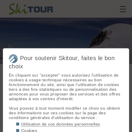
Pour soutenir Skitour, faites le bon
Un Breithorn automnal
choix
bien poudreux🇮🇹
En cliquant sur "accepter" vous autorisez l'utilisation de
cookies à usage technique nécessaires au bon
fonctionnement du site, ainsi que l'utilisation de cookies
Sortie du
lundi 3 novembre
tiers à des fins statistiques ou de personnalisation des
Massif :
Valais E -
annonces pour vous proposer des services et des offres
2025
Alpes Pennines E
adaptées à vos centres d'interêt.
Départ :
Cervinia
DidierGO
(2000 m)
Vous pouvez à tout moment modifier ce choix ou obtenir
des informations sur ces cookies sur la page des
Sommet associé :
conditions générales d'utilisation du service :
Conditions nivologiques,
Breithorn (4164 m)
Utilisation de vos données personnelles
accès & météo
Orientation :
SE
Cookies