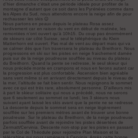
d’hier dimanche c'était une période idéale pour profiter de la
montagne d’autant que ce soit dans les Pyrénées comme dans
les Alpes du Sud, nous attendons encore la neige afin de pour
rechausser les skis 😉
Nous partons en peaux depuis le plateau Rosa assez
tardivement car en raison du vent en début de matinée, les
remontées n’ont ouvert qu’à 10h15. Du coup pas énormément
de skieurs car côté Suisse, seul le téléphérique du Klein
Matterhorn est ouvert. Pas mal de vent au départ mais qui va
se calmer dès que l’on traversera le plateau du Breithorn. Nous
progressons en ski sur les pistes en neige fraichement damée
puis sur de la neige poudreuse soufflée au niveau du plateau
du Breithorn. Quand la pente se redresse, le seul skieur qui
nous précède monte en crampons et nous en ferons autant car
la progression est plus confortable. Ascension bien agréable
sans vent même si en arrivant directement depuis le niveau de
la mer, l’altitude se fait bien sentir. Nous rejoignons le sommet
avec ce qui est très rare, absolument personne. D’ailleurs mis
à part le skieur solitaire qui nous a précédé, nous ne serons
que 6 seulement au sommet ce lundi, les 3 skieurs nous
suivant ayant laissé les skis avant que la pente ne se redresse.
La descente depuis le sommet sera en neige légèrement
soufflée sur les premiers mètres avant de trouver une bonne
poudreuse. Sur le plateau du Breithorn, de la neige poudreuse
parfois soufflée avant de rejoindre les pistes désertées de
Zermatt/Cervinia. Descente non-stop par les pistes en passant
par le Col de Théodule pour rejoindre Plan Maison et la
télécabine qui nous ramènera à Cervinia. Après cette bonne