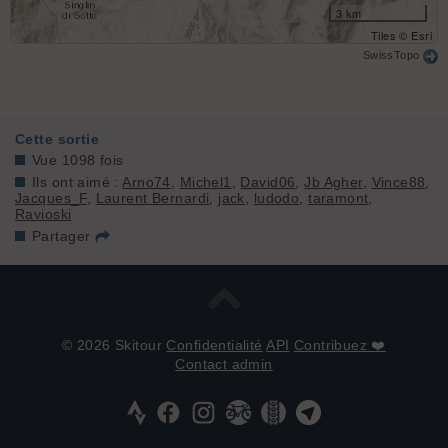
3 km
Tiles © Esri
SwissTopo
Cette sortie
Vue 1098 fois
Ils ont aimé :
Arno74
,
Michel1
,
David06
,
Jb Agher
,
Vince88
,
Jacques_F
,
Laurent Bernardi
,
jack
,
ludodo
,
taramont
,
Ravioski
Partager
© 2026 Skitour
Confidentialité
API
Contribuez ❤️
Contact admin