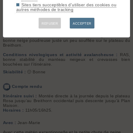
Météo/températures :
Très beau
Sites tiers succeptibles d'utiliser des cookies ou
temps avec du vent en altitude et
Dénivelé :
800 m.
autres méthodes de tracking
des températures froides mais sans
Ski :
2.2
excès. Fort vent juste au sommet.
Conditions d'accès/altitude du
REFUSER
ACCEPTER
parking :
RAS.
Altitude de chaussage/déchaussage :
3480m.
Conditions pour le ski :
Avec les chutes de neige de la veille,
bonne neige poudreuse juste un peu soufflée sur le plateau du
Breithorn.
Conditions nivologiques et activité avalancheuse :
RAS,
bonne stabilité du manteau neigeux et crevasses bien
bouchées sur l'itinéraire.
Skiabilité :
🙂 Bonne
Compte rendu
Itinéraire suivi :
Montée directe à la journée depuis le plateau
Rosa jusqu’au Breithorn occidental puis descente jusqu’à Plan
Maison.
Horaires :
11h05/16h25.
Avec :
Jean-Marie
Avec cette météo exceptionnelle et la petite chute de neige