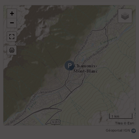
+
−
1 km
Tiles © Esri
Géoportail IGN