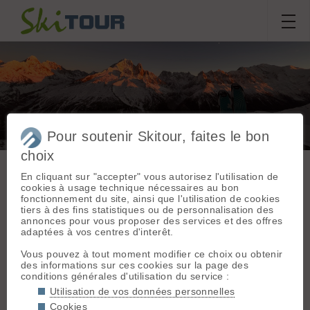
Pour soutenir Skitour, faites le bon
Première de la saison, à
choix
la persévérance, rando
En cliquant sur "accepter" vous autorisez l'utilisation de
bivouac
cookies à usage technique nécessaires au bon
fonctionnement du site, ainsi que l'utilisation de cookies
tiers à des fins statistiques ou de personnalisation des
annonces pour vous proposer des services et des offres
Sortie du
mardi 28 octobre
adaptées à vos centres d'interêt.
Massif :
Haut Giffre
2025
- Aiguilles Rouges
Vous pouvez à tout moment modifier ce choix ou obtenir
Départ :
Domaine
Popol74
des informations sur ces cookies sur la page des
du Savoy (1030 m)
conditions générales d'utilisation du service :
Orientation :
NE
Utilisation de vos données personnelles
Conditions nivologiques,
Cookies
Dénivelé :
1450 m.