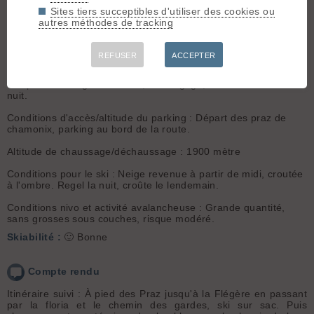
accès & météo
Ski :
2.2
Sites tiers succeptibles d'utiliser des cookies ou
Météo/températures : Journée
autres méthodes de tracking
ensoleillée, grand soleil, ciel
Faune :
Afficher les
entièrement dégagé, pas un nuage.
zones sensibles
REFUSER
ACCEPTER
Température en journée plus que
convenable. Vent faible.
Température négative la nuit, ciel dégagé, vue sur les étoiles la
nuit.
Conditions d'accès/altitude du parking : Départ des praz de
chamonix, parking au bord de la route.
Altitude de chaussage/déchaussage : 1900 mètre
Conditions pour le ski : Neige revenue à partir de midi, croutée
à l'ombre. Regel la nuit, croûte le lendemain.
Conditions nivo et activité avalancheuse : Grande quantité,
sans grosses sous couches, risque modéré.
Skiabilité :
🙂 Bonne
Compte rendu
Itinéraire suivi : À pied des Praz jusqu'à la Flégère en passant
par la floria et le chemin des gardes, ski sur sac. Puis