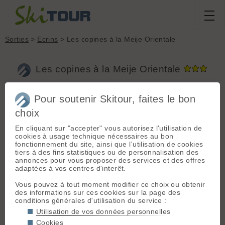
Sorties
>
Ecrins
> Les copines à la Meije Orientale
Les copines à la Meije Orientale
Pour soutenir Skitour, faites le bon
Sortie du
dimanche 1 juin 2025
Massif :
Ecrins
choix
Départ :
Villar
Anne OSSDC
d'Arêne (village)
En cliquant sur "accepter" vous autorisez l'utilisation de
(1630 m)
cookies à usage technique nécessaires au bon
fonctionnement du site, ainsi que l'utilisation de cookies
Conditions nivologiques,
Topo associé :
tiers à des fins statistiques ou de personnalisation des
Meije Orientale, par
accès & météo
annonces pour vous proposer des services et des offres
le glacier du
adaptées à vos centres d'interêt.
Météo/températures : Ciel étoilé la
Tabuchet
nuit puis grand bleu la journée, un
Vous pouvez à tout moment modifier ce choix ou obtenir
peu de vent à partir de 9h30. Iso 0:
Sommet associé :
des informations sur ces cookies sur la page des
3600m
Meije Orientale
conditions générales d'utilisation du service :
Conditions d'accès/altitude du
(3891 m)
Utilisation de vos données personnelles
parking : parking du village de
villard d'arène
Orientation :
T
Cookies