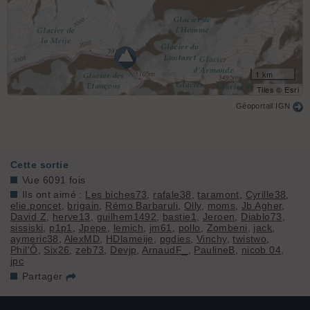
1 km
Tiles © Esri
Géoportail IGN
Cette sortie
Vue 6091 fois
Ils ont aimé :
Les biches73
,
rafale38
,
taramont
,
Cyrille38
,
elie.poncet
,
brigain
,
Rémo Barbaruli
,
Olly
,
moms
,
Jb Agher
,
David Z
,
herve13
,
guilhem1492
,
bastie1
,
Jeroen
,
Diablo73
,
sissiski
,
p1p1
,
Jpepe
,
lemich
,
jm61
,
pollo
,
Zombeni
,
jack
,
aymeric38
,
AlexMD
,
HDlameije
,
pgdies
,
Vinchy
,
twistwo
,
Phil'Ô
,
Six26
,
zeb73
,
Devjp
,
ArnaudF_
,
PaulineB
,
nicob 04
,
jpc
Partager