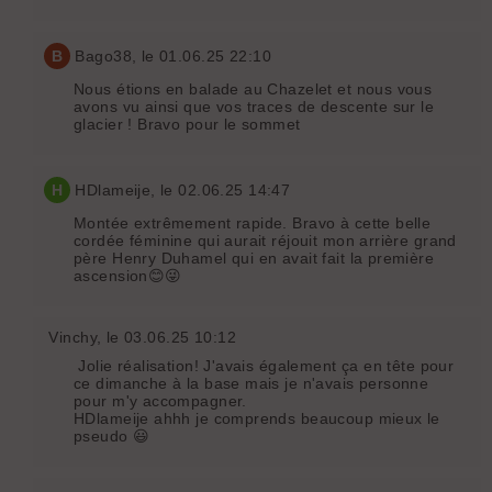
B
Bago38
, le 01.06.25 22:10
Nous étions en balade au Chazelet et nous vous
avons vu ainsi que vos traces de descente sur le
glacier ! Bravo pour le sommet
H
HDlameije
, le 02.06.25 14:47
Montée extrêmement rapide. Bravo à cette belle
cordée féminine qui aurait réjouit mon arrière grand
père Henry Duhamel qui en avait fait la première
ascension😊😜
Vinchy
, le 03.06.25 10:12
Jolie réalisation! J'avais également ça en tête pour
ce dimanche à la base mais je n'avais personne
pour m'y accompagner.
HDlameije ahhh je comprends beaucoup mieux le
pseudo 😃