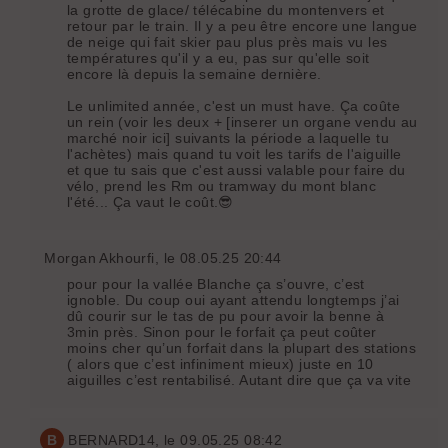
la grotte de glace/ télécabine du montenvers et
retour par le train. Il y a peu être encore une langue
de neige qui fait skier pau plus près mais vu les
températures qu'il y a eu, pas sur qu'elle soit
encore là depuis la semaine dernière.
Le unlimited année, c'est un must have. Ça coûte
un rein (voir les deux + [inserer un organe vendu au
marché noir ici] suivants la période a laquelle tu
l'achètes) mais quand tu voit les tarifs de l'aiguille
et que tu sais que c'est aussi valable pour faire du
vélo, prend les Rm ou tramway du mont blanc
l'été... Ça vaut le coût.😎
Morgan Akhourfi
, le 08.05.25 20:44
pour pour la vallée Blanche ça s’ouvre, c’est
ignoble. Du coup oui ayant attendu longtemps j’ai
dû courir sur le tas de pu pour avoir la benne à
3min près. Sinon pour le forfait ça peut coûter
moins cher qu’un forfait dans la plupart des stations
( alors que c’est infiniment mieux) juste en 10
aiguilles c’est rentabilisé. Autant dire que ça va vite
B
BERNARD14
, le 09.05.25 08:42