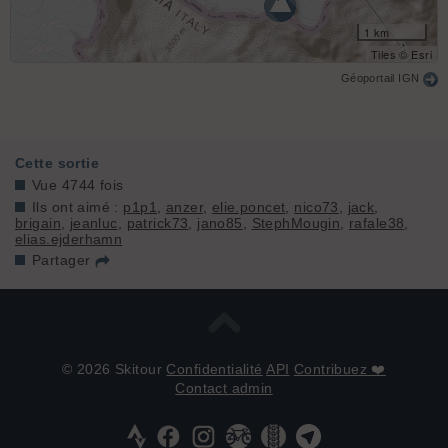
1 km
Tiles © Esri
Géoportail IGN
Cette sortie
Vue 4744 fois
Ils ont aimé :
p1p1
,
anzer
,
elie.poncet
,
nico73
,
jack
,
brigain
,
jeanluc
,
patrick73
,
jano85
,
StephMougin
,
rafale38
,
elias.ejderhamn
Partager
© 2026 Skitour
Confidentialité
API
Contribuez ❤️
Contact admin