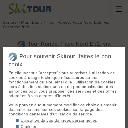
Sorties
>
Mont Blanc
> Tour Ronde, Face Nord Ep2, via
Crampon futé
Tour Ronde, Face Nord Ep2, via
Crampon futé
Pour soutenir Skitour, faites le bon
choix
Sortie du
mardi 6 mai 2025
Massif :
Mont Blanc
En cliquant sur "accepter" vous autorisez l'utilisation de
Départ :
Chamonix
cookies à usage technique nécessaires au bon
Morgan Akhourfi
(Aiguille du Midi)
fonctionnement du site, ainsi que l'utilisation de cookies
(3842 m)
tiers à des fins statistiques ou de personnalisation des
annonces pour vous proposer des services et des offres
Conditions nivologiques,
Topo associé :
La
adaptées à vos centres d'interêt.
Tour Ronde, Face
accès & météo
Nord
Vous pouvez à tout moment modifier ce choix ou obtenir
Météo/températures : Brouillard et
des informations sur ces cookies sur la page des
grosse chaleur ..
Sommet associé :
conditions générales d'utilisation du service :
Conditions d'accès/altitude du
La Tour Ronde
Utilisation de vos données personnelles
parking : Aiguil’e du midi
(3792 m)
Cookies
Altitude de chaussage/déchaussage