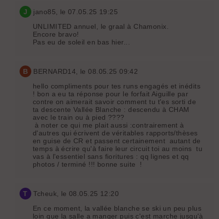
J
jano85
, le 07.05.25 19:25
UNLIMITED annuel, le graal à Chamonix.
Encore bravo!
Pas eu de soleil en bas hier...
B
BERNARD14
, le 08.05.25 09:42
hello compliments pour tes runs engagés et inédits
! bon a eu ta réponse pour le forfait Aiguille par
contre on aimerait savoir comment tu t'es sorti de
ta descente Vallée Blanche : descendu à CHAM
avec le train ou à pied ????
à noter ce qui me plait aussi :contrairement à
d'autres qui écrivent de véritables rapports/thèses
en guise de CR et passent certainement autant de
temps à écrire qu'à faire leur circuit toi au moins tu
vas à l'essentiel sans fioritures : qq lignes et qq
photos / terminé !!! bonne suite !
T
Tcheuk
, le 08.05.25 12:20
En ce moment, la vallée blanche se ski un peu plus
loin que la salle a manger puis c'est marche jusqu'à