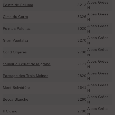
Alpes Grées
Pointe de Feluma
3213
N
Alpes Grées
Cime du Carro
3326
N
Alpes Grées
Pointes Palettaz
3020
N
Alpes Grées
Gran Vaudalaz
3270
N
Alpes Grées
Col d'Orgères
2708
N
Alpes Grées
couloir du cruet de la grand
2171
N
Alpes Grées
Passage des Trois Moines
2820
N
Alpes Grées
Mont Belvédère
2641
N
Alpes Grées
Becca Blanche
3260
N
Alpes Grées
Il Cigaro
2780
N