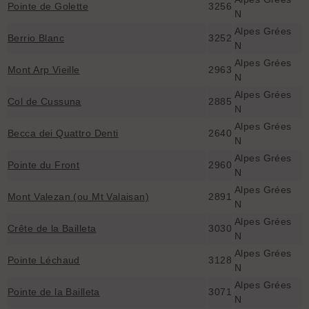
Pointe de Golette
3256
N
Alpes Grées
Berrio Blanc
3252
N
Alpes Grées
Mont Arp Vieille
2963
N
Alpes Grées
Col de Cussuna
2885
N
Alpes Grées
Becca dei Quattro Denti
2640
N
Alpes Grées
Pointe du Front
2960
N
Alpes Grées
Mont Valezan (ou Mt Valaisan)
2891
N
Alpes Grées
Crête de la Bailleta
3030
N
Alpes Grées
Pointe Léchaud
3128
N
Alpes Grées
Pointe de la Bailleta
3071
N