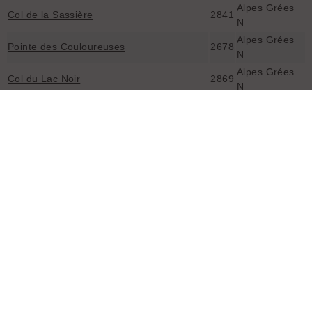
Alpes Grées
Col de la Sassière
2841
N
Alpes Grées
Pointe des Couloureuses
2678
N
Alpes Grées
Col du Lac Noir
2869
N
Alpes Grées
Pointes des Mines
3420
N
Alpes Grées
Mont Crammont
2737
N
Alpes Grées
Aiguillet du Clapet
2615
N
Alpes Grées
Bec Rouge
2515
N
Alpes Grées
Pointe de la Croix
2478
N
Alpes Grées
Pointe de Calabre
3350
N
Alpes Grées
Granta Parei
3386
N