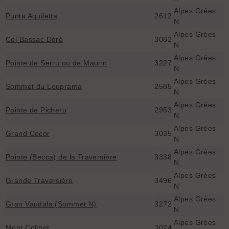
Alpes Grées
Punta Aquiletta
2612
N
Alpes Grées
Col Bassac Déré
3082
N
Alpes Grées
Pointe de Serru ou de Maurin
3227
N
Alpes Grées
Sommet du Louprama
2585
N
Alpes Grées
Pointe de Picheru
2953
N
Alpes Grées
Grand Cocor
3035
N
Alpes Grées
Pointe (Becca) de la Traversière
3338
N
Alpes Grées
Grande Traversière
3496
N
Alpes Grées
Gran Vaudala (Sommet N)
3272
N
Alpes Grées
Mont Colmet
3024