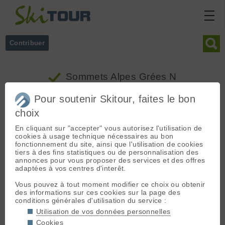
Contribuer
Sommets Alpes Grées N
Pour soutenir Skitour, faites le bon
choix
En cliquant sur "accepter" vous autorisez l'utilisation de
cookies à usage technique nécessaires au bon
fonctionnement du site, ainsi que l'utilisation de cookies
Carte
Massifs
Alpes Grées N
tiers à des fins statistiques ou de personnalisation des
annonces pour vous proposer des services et des offres
Nom
Alt.
Massif
adaptées à vos centres d'interêt.
Alpes Grées
Le Roc Noir
2230
Vous pouvez à tout moment modifier ce choix ou obtenir
N
des informations sur ces cookies sur la page des
conditions générales d'utilisation du service :
Alpes Grées
Col du Mont, sommet 2843m
2843
N
Utilisation de vos données personnelles
Cookies
Alpes Grées