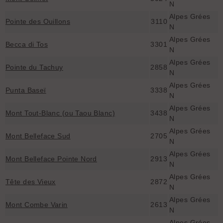
N
Alpes Grées
Pointe des Ouillons
3110
N
Alpes Grées
Becca di Tos
3301
N
Alpes Grées
Pointe du Tachuy
2858
N
Alpes Grées
Punta Baseï
3338
N
Alpes Grées
Mont Tout-Blanc (ou Taou Blanc)
3438
N
Alpes Grées
Mont Belleface Sud
2705
N
Alpes Grées
Mont Belleface Pointe Nord
2913
N
Alpes Grées
Tête des Vieux
2872
N
Alpes Grées
Mont Combe Varin
2613
N
Alpes Grées