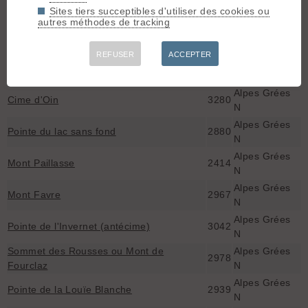
Grand Assaly
3173
Sites tiers succeptibles d'utiliser des cookies ou
N
autres méthodes de tracking
Alpes Grées
Aiguille de la Petite Sassière
3672
N
REFUSER
ACCEPTER
Alpes Grées
Col de Rhêmes-Calabre
3076
N
Alpes Grées
Cime d'Oin
3280
N
Alpes Grées
Pointe du lac sans fond
2880
N
Alpes Grées
Mont Paillasse
2414
N
Alpes Grées
Mont Favre
2967
N
Alpes Grées
Pointe de l'Invernet (antécime)
3042
N
Sommet des Rousses ou Mont de
Alpes Grées
2978
Fourclaz
N
Alpes Grées
Pointe de la Louïe Blanche
2939
N