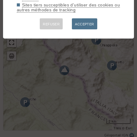
Cime de la Coste du Col (Monte Viraysse), Couloir ENE
(D+
Sites tiers succeptibles d'utiliser des cookies ou
1300m / Ski 4.2)
autres méthodes de tracking
+
REFUSER
ACCEPTER
−
2 km
Tiles © Esri
Géoportail IGN