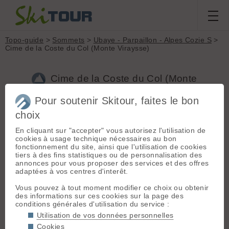
Topo-guide
>
Sommets
>
Ubaye - Parpaillon - Alpes Cozie S
>
Cime de la Coste du Col (Monte Viraysse)
Cime de la Coste du Col (Monte
Viraysse) (Ubaye - Parpaillon - Alpes
Pour soutenir Skitour, faites le bon
Cozie S, 2844m)
choix
En cliquant sur "accepter" vous autorisez l'utilisation de
Sommet appelé Monte Viraysse sur certaines cartes,
cookies à usage technique nécessaires au bon
notamment Italiennes
fonctionnement du site, ainsi que l'utilisation de cookies
tiers à des fins statistiques ou de personnalisation des
annonces pour vous proposer des services et des offres
Topos associés - Cime de la Coste du Col (Monte
adaptées à vos centres d'interêt.
Viraysse)
Vous pouvez à tout moment modifier ce choix ou obtenir
Cime de la Coste du Col (Monte Viraysse), versant S-SE en
des informations sur ces cookies sur la page des
boucle
(D+ 1170m / Ski 3.1)
conditions générales d'utilisation du service :
Cime de la Coste du Col (Monte Viraysse), versant E
(D+
Utilisation de vos données personnelles
1300m / Ski 2.3)
Cookies