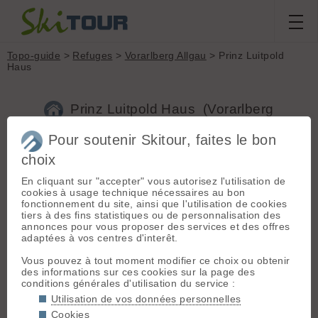
Topo-guide
>
Refuges
>
Vorarlberg Allgau
> Prinz Luitpold
Haus
Prinz Luitpold Haus (Vorarlberg
Allgau, 1848m)
Pour soutenir Skitour, faites le bon
choix
Type :
Refuge non gardé
En cliquant sur "accepter" vous autorisez l'utilisation de
Nombre de couchages :
60
cookies à usage technique nécessaires au bon
fonctionnement du site, ainsi que l'utilisation de cookies
Parking :
Giebel Haus
(1061 m)
tiers à des fins statistiques ou de personnalisation des
Café bar. Départ pour Schwarzenberghütte et Prinz Luitpold
annonces pour vous proposer des services et des offres
Haus (possiblement enneigé)
adaptées à vos centres d'interêt.
Accès au refuge :
Suivre le chemin d'été. Un passage
délicat sur la partie taillée dans la roche si beaucoup enneigé
Vous pouvez à tout moment modifier ce choix ou obtenir
des informations sur ces cookies sur la page des
Refuge d'hiver :
Oui. 18 places, gaz, cuisinière à bois, local à
conditions générales d'utilisation du service :
bois, vaisselle
Utilisation de vos données personnelles
Cookies