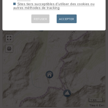
Topos associés - Prinz Luitpold Haus
Sites tiers succeptibles d'utiliser des cookies ou
autres méthodes de tracking
Hochvogel
(D+ 1800m / Ski 2.3)
+
REFUSER
ACCEPTER
−
1 km
Tiles © Esri