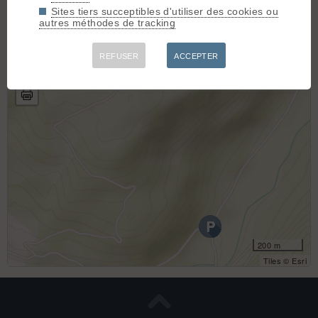
+
Sites tiers succeptibles d'utiliser des cookies ou
autres méthodes de tracking
−
REFUSER
ACCEPTER
200 m
Tiles © Esri