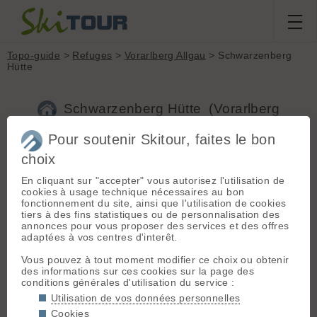
Topo-guide
>
Refuges
>
Vorarlberg Allgau
> Schwarzenberg
Hütte
Schwarzenberg Hütte (Vorarlberg
Allgau, 1380m)
Pour soutenir Skitour, faites le bon
choix
Type :
Refuge gardé
En cliquant sur "accepter" vous autorisez l'utilisation de
Nombre de couchages :
59
cookies à usage technique nécessaires au bon
fonctionnement du site, ainsi que l'utilisation de cookies
Parking :
Giebel Haus
(1061 m)
tiers à des fins statistiques ou de personnalisation des
Café bar. Départ pour Schwarzenberghütte et Prinz Luitpold
annonces pour vous proposer des services et des offres
Haus (possiblement enneigé)
adaptées à vos centres d'interêt.
Accès au refuge :
Suivre la route puis la piste forestière. On
peut couper des lacets
Vous pouvez à tout moment modifier ce choix ou obtenir
des informations sur ces cookies sur la page des
Refuge d'hiver : Non
conditions générales d'utilisation du service :
20€ en chambre
Utilisation de vos données personnelles
Cookies