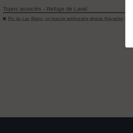
Topos associés - Refuge de Laval
Pic du Lac Blanc, en boucle antihoraire depuis Névache
(D+ 