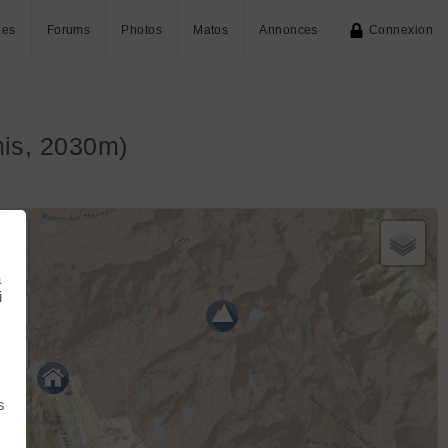
ies
Forums
Photos
Matos
Annonces
Connexion
nis, 2030m)
+
−
à
i
s