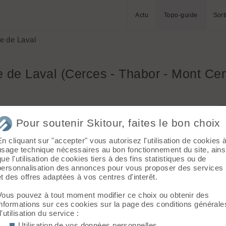
Actu
Topo-guide
Sort
e de Laval
 de Laval (Cerces - Thabor - Mont Ce
Pour soutenir Skitour, faites le bon choix
En cliquant sur "accepter" vous autorisez l'utilisation de cookies 
usage technique nécessaires au bon fonctionnement du site, ains
u'à Névache (terminus déneigé de la vallée de la Clarée).
que l'utilisation de cookies tiers à des fins statistiques ou de
personnalisation des annonces pour vous proposer des services
et des offres adaptées à vos centres d'interêt.
Vous pouvez à tout moment modifier ce choix ou obtenir des
informations sur ces cookies sur la page des conditions générale
hiver, accès suivant le déneigement de la route, souvent
d'utilisation du service :
Utilisation de vos données personnelles