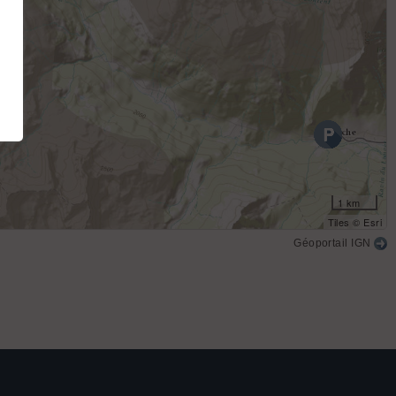
1 km
Tiles © Esri
Géoportail IGN