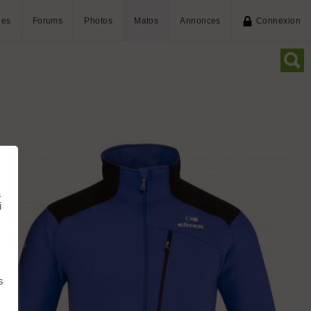
ies
Forums
Photos
Matos
Annonces
Connexion
à
i
s