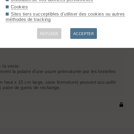
Cookies
gée. Caractéristiques : - Coupe près du corps - Ouverture
 Poche poitrine avec zip - Poches repose-mains avec zips -
Sites tiers succeptibles d'utiliser des cookies ou autres
aleur et confortBi-extensible pour une plus grande liberté de
méthodes de tracking
top Stretch. Poids : 520 gr / 18.34 oz
REFUSER
ACCEPTER
1
avis - Note :
5/5
 la veste.
ment la polaire d'une usure prématurée par les bretelles
cm haut x 15 cm large, sans fermeture) peuvent accueillir
1 paire de gants de rechange.