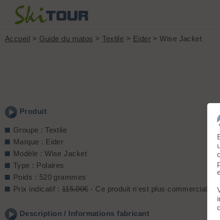
Accueil
>
Guide du matos
>
Textile
>
Eider
> Wise Jacket
Produit
Groupe : Textile
Marque : Eider
Modèle : Wise Jacket
Type : Polaires
Poids : 520 grammes
Prix indicatif :
115.00€
- Ce produit n'est plus commercialisé
Description / Informations fabricant