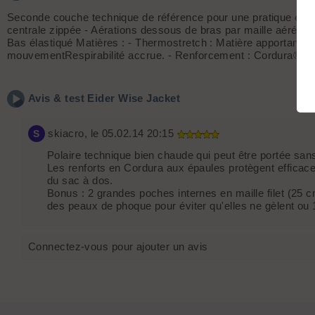
Seconde couche technique de référence pour une pratique enga
centrale zippée - Aérations dessous de bras par maille aérée -
Bas élastiqué Matières : - Thermostretch : Matière apportant ch
mouvementRespirabilité accrue. - Renforcement : Cordura® Rips
Avis & test
Eider
Wise Jacket
skiacro
, le 05.02.14 20:15
S
Polaire technique bien chaude qui peut être portée sans
Les renforts en Cordura aux épaules protègent efficace
du sac à dos.
Bonus : 2 grandes poches internes en maille filet (25 
des peaux de phoque pour éviter qu'elles ne gèlent ou 
Connectez-vous pour ajouter un avis