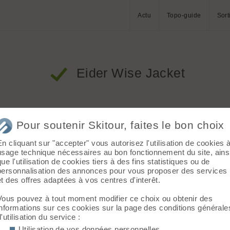
Actu
Topo-guide
Sort
Eider Wise Jacket
Pour soutenir Skitour, faites le bon choix
En cliquant sur "accepter" vous autorisez l'utilisation de cookies 
usage technique nécessaires au bon fonctionnement du site, ains
que l'utilisation de cookies tiers à des fins statistiques ou de
personnalisation des annonces pour vous proposer des services
et des offres adaptées à vos centres d'interêt.
Vous pouvez à tout moment modifier ce choix ou obtenir des
informations sur ces cookies sur la page des conditions générale
d'utilisation du service :
Utilisation de vos données personnelles