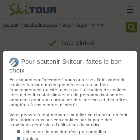
Accueil
>
Guide du matos
>
Skis
>
Trab
> Sintesi
Trab Sintesi
Pour soutenir Skitour, faites le bon
Produit
Ski classique
choix
Groupe : Skis
Poids
Largeur
Rayon
En cliquant sur "accepter" vous autorisez l'utilisation de
Marque : Trab
2280g
75mm
20m
cookies à usage technique nécessaires au bon
Modèle : Sintesi
fonctionnement du site, ainsi que l'utilisation de cookies
Type : Ski classique
tiers à des fins statistiques ou de personnalisation des
annonces pour vous proposer des services et des offres
Profil : Classique
adaptées à vos centres d'interêt.
Profil classique
Genre : Homme ♂
Taille de référence : 171 cm
Vous pouvez à tout moment modifier ce choix ou obtenir
des informations sur ces cookies sur la page des
Largeur patin : 75 mm (en 171 cm)
conditions générales d'utilisation du service :
Rayon de courbure : 20 m (en 171 cm)
Utilisation de vos données personnelles
Poids (la paire) : 2280 grammes (en 171 cm)
Cookies