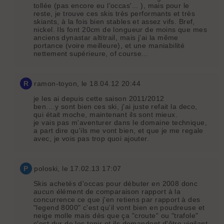
tollée (pas encore eu l'occas'... ), mais pour le
reste, je trouve ces skis très performants et très
skiants, à la fois bien stables et assez vifs. Bref,
nickel. Ils font 20cm de longueur de moins que mes
anciens dynastar altitrail, mais j'ai la même
portance (voire meilleure), et une maniabilité
nettement supérieure, of course...
R
ramon-toyon
, le 18.04.12 20:44
je les ai depuis cette saison 2011/2012
ben....y sont bien ces ski, j'ai juste refait la deco,
qui était moche, maintenant ils sont mieux.
je vais pas m'aventurer dans le domaine technique,
a part dire qu'ils me vont bien, et que je me regale
avec, je vois pas trop quoi ajouter.
P
poloski
, le 17.02.13 17:07
Skis achetés d'occas pour débuter en 2008 donc
aucun élément de comparaison rapport à la
concurrence ce que j'en retiens par rapport à des
"legend 8000" c'est qu'il vont bien en poudreuse et
neige molle mais dès que ça "croute" ou "trafole"
c'est dur de les tenir et ils demandent d'être vigilant