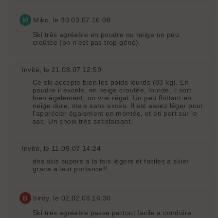
M
Miko
, le 30.03.07 16:08
Ski très agréable en poudre ou neige un peu
croûtée (on n'est pas trop gêné).
Invité
, le 21.08.07 12:59
Ce ski accepte bien les poids lourds (83 kg). En
poudre il excele, en neige croutée, lourde, il sort
bien également, un vrai régal. Un peu flottant en
neige dure, mais sans excès. Il est assez léger pour
l'apprécier également en montée, et en port sur le
sac. Un choix très satisfaisant.
Invité
, le 11.09.07 14:24
des skis supers a la fois légers et faciles a skier
grace a leur portance!!
B
birdy
, le 02.02.08 16:30
Ski trés agréable passe partout facile a conduire