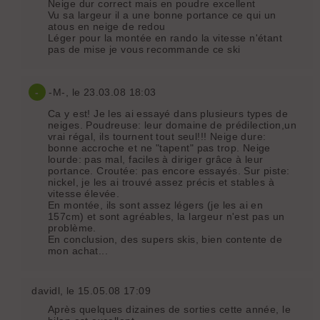
Neige dur correct mais en poudre excellent
Vu sa largeur il a une bonne portance ce qui un
atous en neige de redou
Léger pour la montée en rando la vitesse n'étant
pas de mise je vous recommande ce ski
-
-M-
, le 23.03.08 18:03
Ca y est! Je les ai essayé dans plusieurs types de
neiges. Poudreuse: leur domaine de prédilection,un
vrai régal, ils tournent tout seul!!! Neige dure:
bonne accroche et ne "tapent" pas trop. Neige
lourde: pas mal, faciles à diriger grâce à leur
portance. Croutée: pas encore essayés. Sur piste:
nickel, je les ai trouvé assez précis et stables à
vitesse élevée.
En montée, ils sont assez légers (je les ai en
157cm) et sont agréables, la largeur n'est pas un
problème.
En conclusion, des supers skis, bien contente de
mon achat...
davidl
, le 15.05.08 17:09
Après quelques dizaines de sorties cette année, le