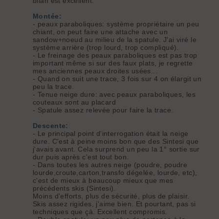
bilan est excellent.
Montée:
- peaux paraboliques: système propriétaire un peu
chiant, on peut faire une attache avec un
sandow+noeud au milieu de la spatule. J'ai viré le
système arrière (trop lourd, trop compliqué).
- Le freinage des peaux paraboliques est pas trop
important même si sur des faux plats, je regrette
mes anciennes peaux droites usées...
- Quand on suit une trace, 3 fois sur 4 on élargit un
peu la trace.
- Tenue neige dure: avec peaux paraboliques, les
couteaux sont au placard
- Spatule assez relevée pour faire la trace.
Descente:
- Le principal point d'interrogation était la neige
dure. C'est à peine moins bon que des Sintesi que
j'avais avant. Cela surprend un peu la 1° sortie sur
dur puis après c'est tout bon.
- Dans toutes les autres neige (poudre, poudre
lourde,croute,carton,transfo dégelée, lourde, etc),
c'est de mieux à beaucoup mieux que mes
précédents skis (Sintesi).
Moins d'efforts, plus de sécurité, plus de plaisir.
Skis assez rigides, j'aime bien. Et pourtant, pas si
techniques que çà. Excellent compromis.