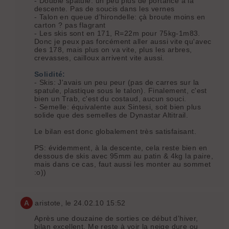
- Double spatule: un peu plus de portance à la
descente. Pas de soucis dans les vernes
- Talon en queue d'hirondelle: çà broute moins en
carton ? pas flagrant
- Les skis sont en 171, R=22m pour 75kg-1m83.
Donc je peux pas forcément aller aussi vite qu'avec
des 178, mais plus on va vite, plus les arbres,
crevasses, cailloux arrivent vite aussi.
Solidité:
- Skis: J'avais un peu peur (pas de carres sur la
spatule, plastique sous le talon). Finalement, c'est
bien un Trab, c'est du costaud, aucun souci.
- Semelle: équivalente aux Sintesi, soit bien plus
solide que des semelles de Dynastar Altitrail.
Le bilan est donc globalement très satisfaisant.
PS: évidemment, à la descente, cela reste bien en
dessous de skis avec 95mm au patin & 4kg la paire,
mais dans ce cas, faut aussi les monter au sommet
:o))
A
aristote
, le 24.02.10 15:52
Après une douzaine de sorties ce début d'hiver,
bilan excellent. Me reste à voir la neige dure ou