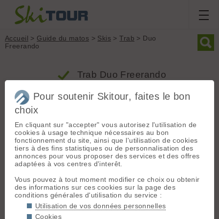
Accueil
>
Guide du matos
>
Skis
>
Trab
> Duo
Freerando
Trab Duo Freerando
Pour soutenir Skitour, faites le bon
Produit
Ski tourisme
choix
Groupe : Skis
En cliquant sur "accepter" vous autorisez l'utilisation de
Poids
Largeur
Rayon
cookies à usage technique nécessaires au bon
Marque : Trab
2740g
79mm
22m
fonctionnement du site, ainsi que l'utilisation de cookies
Modèle : Duo Freerando
tiers à des fins statistiques ou de personnalisation des
Type : Ski tourisme
annonces pour vous proposer des services et des offres
adaptées à vos centres d'interêt.
Taille de référence : 171 cm
Largeur patin : 79 mm (en 171 cm)
Vous pouvez à tout moment modifier ce choix ou obtenir
Rayon de courbure : 22 m (en 171 cm)
des informations sur ces cookies sur la page des
conditions générales d'utilisation du service :
Poids (la paire) : 2740 grammes (en 171 cm)
Utilisation de vos données personnelles
Surface [
?
] : 1500 cm2
Cookies
Densité [
?
] : 0.91 g/cm2