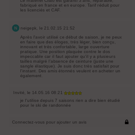
Le matériel Cilao est garanti 3 ans, réparable,
fabriqué en france et en europe. Tarif réduit pour
les licenciés et CAF.
N
neigepk
, le 21.02.15 21:52
Après l'avoir utilisé ce début de saison, je ne peux
en faire que des éloges, très léger, bien conçu,
innovant et très confortable, large ouverture
pratique. Une position plaquée contre le dos
impeccable car il faut ajouter qu'il y a plusieurs
tailles malgré l'absence de ceinture (juste une
sangle élastique). Je suis donc très satisfait pour
l'instant. Des amis étonnés veulent en acheter un
également.
Invité
, le 14.05.16 08:21
je l'utilise depuis 7 saisons rien a dire bien étudié
pour le ski de randonnée
Connectez-vous pour ajouter un avis