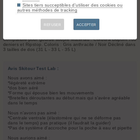
robuste, confortable, et destiné aux courses d’alpinisme de 1 à
Sites tiers succeptibles d'utiliser des cookies ou
2 jours : Raids à ski, escalade, expédition, cascade de glace…
autres méthodes de tracking
Portage près du dos et stabilité exceptionnelle.
Caractéristiques
>air-go concept< Bretelles exclusives >izi
concept< 2 Porte piolet exclusifs >Porte ski frontal< >Ouverture
REFUSER
ACCEPTER
du sac< >Descriptif vue de dos < >Descriptif vue de face <
>Ceinture ventrale< Option : Pochettes zippées amovibles.
Compatible pour gourde souple Matériau : Cordura Dupont 700
deniers et Ripstop. Coloris : Gris anthracite / Noir Décliné dans
3 tailles de dos (31 L - 33 L - 35 L)
Avis Skitour Test Lab :
Nous avons aimé :
*légéreté extrème
*dos bien aéré
*Forme qui épouse bien les mouvements
*Bretelles déroutantes au début mais qui s'avère agréable
dans le temps
Nous n'avons pas aimé :
*Centrale ventrale (élastomère qui ne se déforme pas
dans le temps) pas pratique (il faudrait la guider)
*Pas de système d'accroche pour la poche à eau et pipette
Nous aurions aimé :