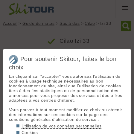
Accueil
>
Guide du matos
>
Sac à dos
>
Cilao
> Izi 33
Cilao Izi 33
Pour soutenir Skitour, faites le bon
Produit
choix
Groupe : Sac à dos
En cliquant sur "accepter" vous autorisez l'utilisation de
Marque : Cilao
cookies à usage technique nécessaires au bon
Modèle : Izi 33
fonctionnement du site, ainsi que l'utilisation de cookies
Type : Journée
tiers à des fins statistiques ou de personnalisation des
annonces pour vous proposer des services et des offres
Poids : 725 grammes
adaptées à vos centres d'interêt.
Prix indicatif : 149.00 €
Vous pouvez à tout moment modifier ce choix ou obtenir
des informations sur ces cookies sur la page des
Description / Informations fabricant
conditions générales d'utilisation du service :
Utilisation de vos données personnelles
Pour qui ?
L’iZi 33 est un sac à dos d’alpinisme ultra léger :
Cookies
725 grammes pour un volume de 33 litres. Très technique,