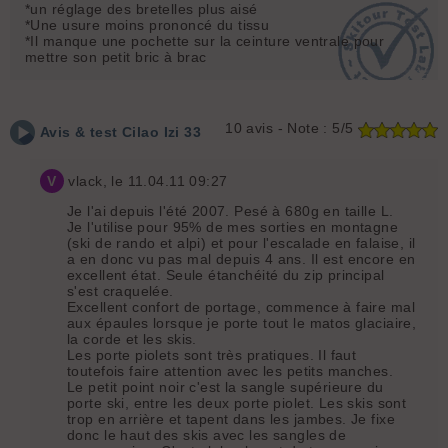
*un réglage des bretelles plus aisé
*Une usure moins prononcé du tissu
*Il manque une pochette sur la ceinture ventrale pour
mettre son petit bric à brac
10
avis - Note :
5/5
Avis & test
Cilao
Izi 33
V
vlack
, le 11.04.11 09:27
Je l'ai depuis l'été 2007. Pesé à 680g en taille L.
Je l'utilise pour 95% de mes sorties en montagne
(ski de rando et alpi) et pour l'escalade en falaise, il
a en donc vu pas mal depuis 4 ans. Il est encore en
excellent état. Seule étanchéité du zip principal
s'est craquelée.
Excellent confort de portage, commence à faire mal
aux épaules lorsque je porte tout le matos glaciaire,
la corde et les skis.
Les porte piolets sont très pratiques. Il faut
toutefois faire attention avec les petits manches.
Le petit point noir c'est la sangle supérieure du
porte ski, entre les deux porte piolet. Les skis sont
trop en arrière et tapent dans les jambes. Je fixe
donc le haut des skis avec les sangles de