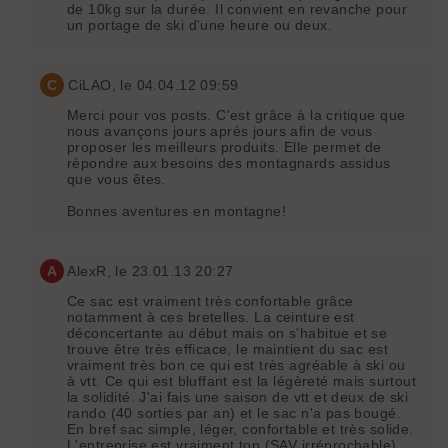
de 10kg sur la durée. Il convient en revanche pour
un portage de ski d'une heure ou deux.
C
CiLAO
, le 04.04.12 09:59
Merci pour vos posts. C'est grâce à la critique que
nous avançons jours après jours afin de vous
proposer les meilleurs produits. Elle permet de
répondre aux besoins des montagnards assidus
que vous êtes.
Bonnes aventures en montagne!
A
AlexR
, le 23.01.13 20:27
Ce sac est vraiment très confortable grâce
notamment à ces bretelles. La ceinture est
déconcertante au début mais on s'habitue et se
trouve être très efficace, le maintient du sac est
vraiment très bon ce qui est très agréable à ski ou
à vtt. Ce qui est bluffant est la légèreté mais surtout
la solidité. J'ai fais une saison de vtt et deux de ski
rando (40 sorties par an) et le sac n'a pas bougé.
En bref sac simple, léger, confortable et très solide.
L'entreprise est vraiment top (SAV irréprochable),