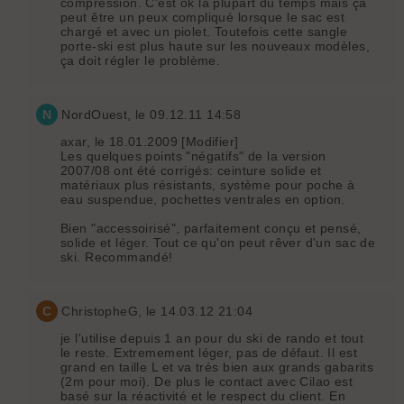
compression. C'est ok la plupart du temps mais ça
peut être un peux compliqué lorsque le sac est
chargé et avec un piolet. Toutefois cette sangle
porte-ski est plus haute sur les nouveaux modèles,
ça doit régler le problème.
N
NordOuest
, le 09.12.11 14:58
axar, le 18.01.2009 [Modifier]
Les quelques points "négatifs" de la version
2007/08 ont été corrigés: ceinture solide et
matériaux plus résistants, système pour poche à
eau suspendue, pochettes ventrales en option.
Bien "accessoirisé", parfaitement conçu et pensé,
solide et léger. Tout ce qu'on peut rêver d'un sac de
ski. Recommandé!
C
ChristopheG
, le 14.03.12 21:04
je l'utilise depuis 1 an pour du ski de rando et tout
le reste. Extremement léger, pas de défaut. Il est
grand en taille L et va trés bien aux grands gabarits
(2m pour moi). De plus le contact avec Cilao est
basé sur la réactivité et le respect du client. En